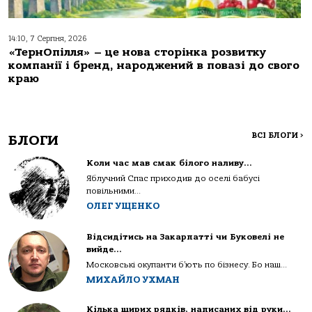
14:10, 7 Серпня, 2026
«ТернОпілля» – це нова сторінка розвитку
компанії і бренд, народжений в повазі до свого
краю
ВСІ БЛОГИ
>
БЛОГИ
Коли час мав смак білого наливу…
Яблучний Спас приходив до оселі бабусі
повільними...
ОЛЕГ УЩЕНКО
Відсидітись на Закарпатті чи Буковелі не
вийде…
Московські окупанти б’ють по бізнесу. Бо наш...
МИХАЙЛО УХМАН
Кілька щирих рядків, написаних від руки…