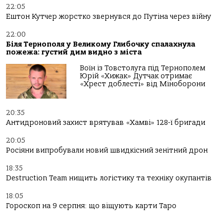
22:05
Ештон Кутчер жорстко звернувся до Путіна через війну
22:00
Біля Тернополя у Великому Глибочку спалахнула
пожежа: густий дим видно з міста
Воїн із Товстолуга під Тернополем
Юрій «Хижак» Дутчак отримає
«Хрест доблесті» від Міноборони
20:35
Антидроновий захист врятував «Хамві» 128-ї бригади
20:05
Росіяни випробували новий швидкісний зенітний дрон
18:35
Destruction Team нищить логістику та техніку окупантів
18:05
Гороскоп на 9 серпня: що віщують карти Таро