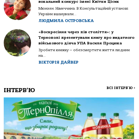
вокальний конкурс імені Квітки Цісик
Мюнхен. Німеччина. В Консультаційній установі
України вшанували...
ЛЮДМИЛА ОСТРОВСЬКА
«Воскресіння через пів століття»: у
Тернополі презентували книгу про видатного
військового діяча УПА Василя Процюка
Зробити книжку — обезсмертити життя людини
на...
ВІКТОРІЯ ДАЙВЕР
ВСІ ІНТЕРВ'Ю
>
ІНТЕРВ'Ю