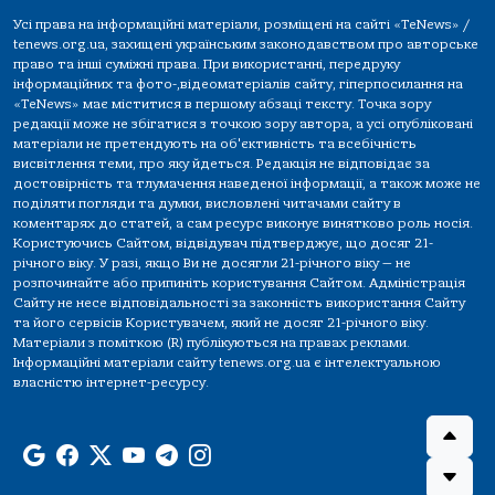
Усі права на інформаційні матеріали, розміщені на сайті «TeNews» /
tenews.org.ua, захищені українським законодавством про авторське
право та інші суміжні права. При використанні, передруку
інформаційних та фото-,відеоматеріалів сайту, гіперпосилання на
«TeNews» має міститися в першому абзаці тексту. Точка зору
редакції може не збігатися з точкою зору автора, а усі опубліковані
матеріали не претендують на об'єктивність та всебічність
висвітлення теми, про яку йдеться. Редакція не відповідає за
достовірність та тлумачення наведеної інформації, а також може не
поділяти погляди та думки, висловлені читачами сайту в
коментарях до статей, а сам ресурс виконує винятково роль носія.
Користуючись Сайтом, відвідувач підтверджує, що досяг 21-
річного віку. У разі, якщо Ви не досягли 21-річного віку — не
розпочинайте або припиніть користування Сайтом. Адміністрація
Сайту не несе відповідальності за законність використання Сайту
та його сервісів Користувачем, який не досяг 21-річного віку.
Матеріали з поміткою (R) публікуються на правах реклами.
Інформаційні матеріали сайту tenews.org.ua є інтелектуальною
власністю інтернет-ресурсу.