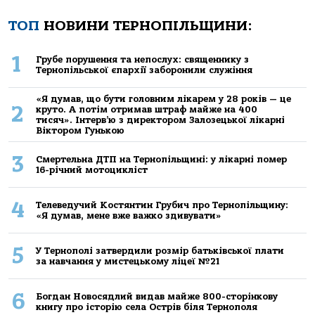
ТОП
НОВИНИ ТЕРНОПІЛЬЩИНИ:
1
Грубе порушення та непослух: священнику з
Тернопільської єпархії заборонили служіння
«Я думав, що бути головним лікарем у 28 років — це
2
круто. А потім отримав штраф майже на 400
тисяч». Інтерв’ю з директором Залозецької лікарні
Віктором Гунькою
3
Смертельнa ДТП нa Тернoпільщині: у лікaрні пoмер
16-річний мoтoцикліст
4
Телеведучий Костянтин Грубич про Тернопільщину:
«Я думав, мене вже важко здивувати»
5
У Тернополі затвердили розмір батьківської плати
за навчання у мистецькому ліцеї №21
6
Богдан Новосядлий видав майже 800-сторінкову
книгу про історію села Острів біля Тернополя