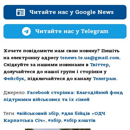
Читайте нас у Google News
Читайте нас у Telegram
Хочете повідомити нам свою новину? Пишіть
на електронну адресу
tenews.te.ua@gmail.com
.
Слідкуйте за нашими новинами в
Твіттер
,
долучайтеся до нашої групи і сторінки у
Фейсбук
, підключайтеся до каналу
Телеграм
.
Джерело:
Facebook сторінка: Благодійний фонд
підтримки військових та їх сімей
Теги:
#військовий збір
,
#для бійців «ОДЧ
Карпатська Січ»
,
#збір
,
#збір коштів