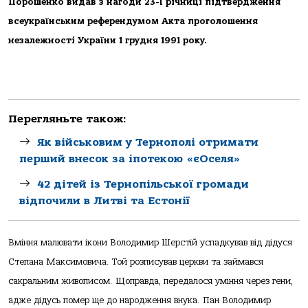
Порошенко видав з нагоди 23-ї річниці підтвердження
всеукраїнським референдумом Акта проголошення
незалежності України 1 грудня 1991 року.
Перегляньте також:
Як військовим у Тернополі отримати
перший внесок за іпотекою «єОселя»
42 дітей із Тернопільської громади
відпочили в Литві та Естонії
Вміння малювати ікони Володимир Шерстій успадкував від дідуся
Степана Максимовича. Той розписував церкви та займався
сакральним живописом. Щоправда, передалося уміння через гени,
адже дідусь помер ще до народження внука. Пан Володимир