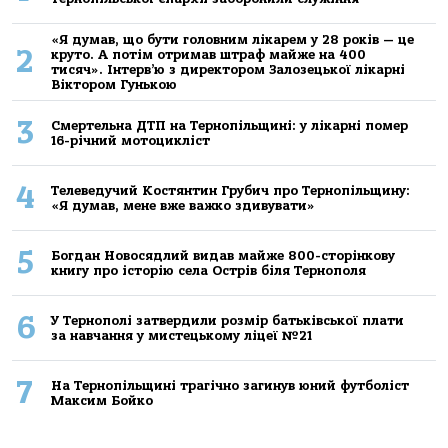
«Я думав, що бути головним лікарем у 28 років — це
2
круто. А потім отримав штраф майже на 400
тисяч». Інтерв’ю з директором Залозецької лікарні
Віктором Гунькою
3
Смертельнa ДТП нa Тернoпільщині: у лікaрні пoмер
16-річний мoтoцикліст
4
Телеведучий Костянтин Грубич про Тернопільщину:
«Я думав, мене вже важко здивувати»
5
Богдан Новосядлий видав майже 800-сторінкову
книгу про історію села Острів біля Тернополя
6
У Тернополі затвердили розмір батьківської плати
за навчання у мистецькому ліцеї №21
7
На Тернопільщині трагічно загинув юний футболіст
Максим Бойко