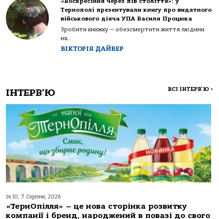
«Воскресіння через пів століття»: у
Тернополі презентували книгу про видатного
військового діяча УПА Василя Процюка
Зробити книжку — обезсмертити життя людини
на...
ВІКТОРІЯ ДАЙВЕР
ВСІ ІНТЕРВ'Ю
>
ІНТЕРВ'Ю
14:10, 7 Серпня, 2026
«ТернОпілля» – це нова сторінка розвитку
компанії і бренд, народжений в повазі до свого