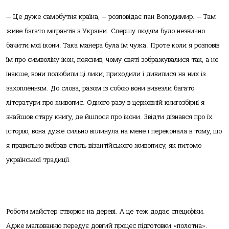
— Це дуже самобутня країна, — розповідає пан Володимир. — Там
живе багато мігрантів з України. Спершу людям було незвично
бачити мої ікони. Така манера була їм чужа. Проте коли я розповів
їм про символіку ікон, пояснив, чому святі зображувалися так, а не
інакше, вони полюбили ці лики, приходили і дивилися на них із
захопленням. До слова, разом із собою вони вивезли багато
літератури про живопис. Одного разу в церковній книгозбірні я
знайшов стару книгу, де йшлося про ікони. Звідти дізнався про їх
історію, вона дуже сильно вплинула на мене і переконала в тому, що
я правильно вибрав стиль візантійського живопису, як питомо
української традиції.
Роботи майстер створює на дереві. А це теж додає специфіки.
Адже малюванню передує довгий процес підготовки «полотна».