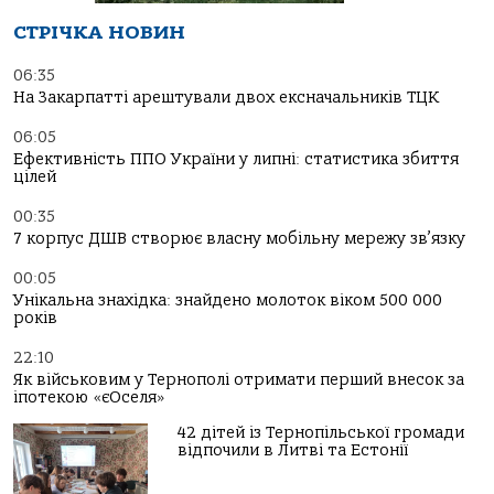
СТРІЧКА НОВИН
06:35
На Закарпатті арештували двох ексначальників ТЦК
06:05
Ефективність ППО України у липні: статистика збиття
цілей
00:35
7 корпус ДШВ створює власну мобільну мережу зв’язку
00:05
Унікальна знахідка: знайдено молоток віком 500 000
років
22:10
Як військовим у Тернополі отримати перший внесок за
іпотекою «єОселя»
42 дітей із Тернопільської громади
відпочили в Литві та Естонії