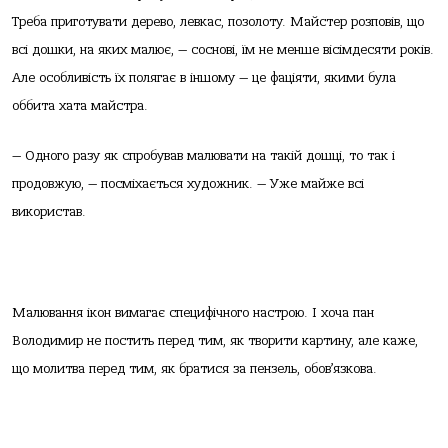
Треба приготувати дерево, левкас, позолоту. Майстер розповів, що
всі дошки, на яких малює, — соснові, їм не менше вісімдесяти років.
Але особливість їх полягає в іншому — це фаціяти, якими була
оббита хата майстра.
— Одного разу як спробував малювати на такій дошці, то так і
продовжую, — посміхається художник. — Уже майже всі
використав.
Малювання ікон вимагає специфічного настрою. І хоча пан
Володимир не постить перед тим, як творити картину, але каже,
що молитва перед тим, як братися за пензель, обов’язкова.