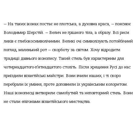
— На таких іконах постає не плотська, а духовна краса, — пояснює
Володимир Шерстій. — Велич не грішного тіла, а образу. Всі риси
ликів є глибокосимволічними. Великі очі символізують потойбічний
погляд, маленький рот — скорботу за світом. Хочу відродити
традиції давнього іконопису. Такий стиль був характерним для
чотирнадцятого-п’ятнадцятого століть. Після хрещення Русі до нас
приїздили візантійські майстри. Вони вчили наших, і ті скоро
перебрали їх уміння, проте доповнили їх українським колоритом.
Наші іконописці витворили самобутній та неповторний стиль. Вони
не стали епігонами візантійського мистецтва.