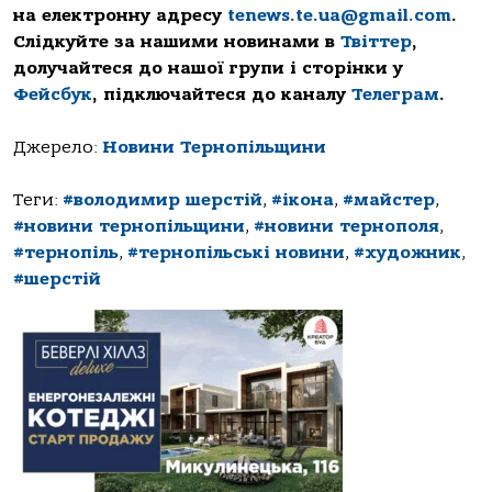
на електронну адресу
tenews.te.ua@gmail.com
.
Слідкуйте за нашими новинами в
Твіттер
,
долучайтеся до нашої групи і сторінки у
Фейсбук
, підключайтеся до каналу
Телеграм
.
Джерело:
Новини Тернопільщини
Теги:
#володимир шерстій
,
#ікона
,
#майстер
,
#новини тернопільщини
,
#новини тернополя
,
#тернопіль
,
#тернопільські новини
,
#художник
,
#шерстій