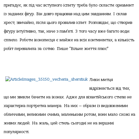
пригадує, як під час вступного іспиту треба було скласти орнамент
із заданих фігур. Він довго працював над цим завданням. І склав
хрест, звичайно, після цього провалив іспит. Розповідає, що створив
фігуру інтуїтивно, так, наче з пам’яті. З того часу вже багато води
сплило. Роботи іконописця є майже на всіх континентах, а кількість
робіт перевалила за сотню. Пише “
Вільне життя плюс”
Лики митця
відрізняється від тих,
що ми звикли бачити на іконах. Адже для візантійського стилю не
характерна портретна манера. На них — образи із видовженими
обличчями, великими очима, маленьким ротом, вони мало схожі на
живих людей. На жаль, цей стиль сьогодні не на вершині
популярності.