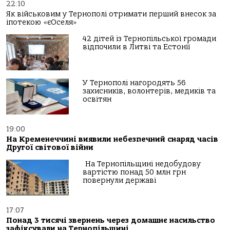
22:10
Як військовим у Тернополі отримати перший внесок за
іпотекою «єОселя»
42 дітей із Тернопільської громади
відпочили в Литві та Естонії
У Тернополі нагородять 56
захисників, волонтерів, медиків та
освітян
19:00
На Кременеччині виявили небезпечний снаряд часів
Другої світової війни
На Тернопільщині недобудову
вартістю понад 50 млн грн
повернули державі
17:07
Понад 3 тисячі звернень через домашнє насильство
зафіксували на Тернопільщині