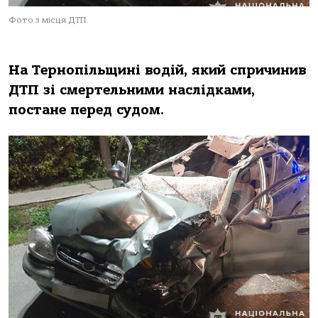
Фото з місця ДТП.
На
Тернопільщині
водій
,
який
спричинив
ДТП
зі
смертельними
наслідками
,
постане
перед судом.