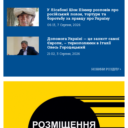
У Лісабоні Шон Піннер розповів про
російський полон, тортури та
боротьбу за правду про Україну
06:13, 7 Серпня, 2026
Допомога Україні — це захист самої
Європи, – тернополянин в Італії
Олесь Городецький
21:02, 3 Серпня, 2026
НОВИНИ РОЗДІЛУ
>