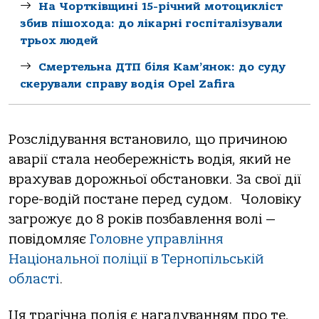
На Чортківщині 15-річний мотоцикліст
збив пішохода: до лікарні госпіталізували
трьох людей
Смертельна ДТП біля Кам’янок: до суду
скерували справу водія Opel Zafira
Розслідування встановило, що причиною
аварії стала необережність водія, який не
врахував дорожньої обстановки. За свої дії
горе-водій постане перед судом. Чоловіку
загрожує до 8 років позбавлення волі —
повідомляє
Головне управління
Національної поліції в Тернопільській
області
.
Ця трагічна подія є нагадуванням про те,