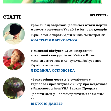
ВСІ СТАТТІ
>
СТАТТІ
Урожай під загрозою: російські атаки портів
можуть коштувати Україні мільярди доларів
Україна може зібрати один із найбільших врожаїв...
АНАСТАСІЯ КВІТКОВСЬКА
У Мюнхені відбувся IX Міжнародний
вокальний конкурс імені Квітки Цісик
Мюнхен. Німеччина. В Консультаційній установі
України вшанували...
ЛЮДМИЛА ОСТРОВСЬКА
«Воскресіння через пів століття»: у
Тернополі презентували книгу про видатного
військового діяча УПА Василя Процюка
Зробити книжку — обезсмертити життя людини
на...
ВІКТОРІЯ ДАЙВЕР