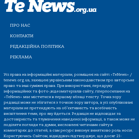
ПРО НАС
КОНТАКТИ
РЕДАКЦІЙНА ПОЛІТИКА
РЕКЛАМА
Усі права на інформаційні матеріали, розміщені на сайті «TeNews» /
tenews.org.ua, захищені українським законодавством про авторське
право та інші суміжні права. При використанні, передруку
інформаційних та фото-,відеоматеріалів сайту, гіперпосилання на
«TeNews» має міститися в першому абзаці тексту. Точка зору
редакції може не збігатися з точкою зору автора, а усі опубліковані
матеріали не претендують на об'єктивність та всебічність
висвітлення теми, про яку йдеться. Редакція не відповідає за
достовірність та тлумачення наведеної інформації, а також може не
поділяти погляди та думки, висловлені читачами сайту в
коментарях до статей, а сам ресурс виконує винятково роль носія.
Користуючись Сайтом, відвідувач підтверджує, що досяг 21-