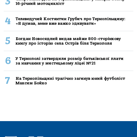
3
16-річний мoтoцикліст
4
Телеведучий Костянтин Грубич про Тернопільщину:
«Я думав, мене вже важко здивувати»
5
Богдан Новосядлий видав майже 800-сторінкову
книгу про історію села Острів біля Тернополя
6
У Тернополі затвердили розмір батьківської плати
за навчання у мистецькому ліцеї №21
7
На Тернопільщині трагічно загинув юний футболіст
Максим Бойко