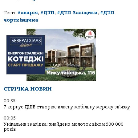
Теги:
#аварія
,
#ДТП
,
#ДТП Заліщики
,
#ДТП
чортківщина
СТРІЧКА НОВИН
00:35
7 корпус ДШВ створює власну мобільну мережу зв’язку
00:05
Унікальна знахідка: знайдено молоток віком 500 000
років