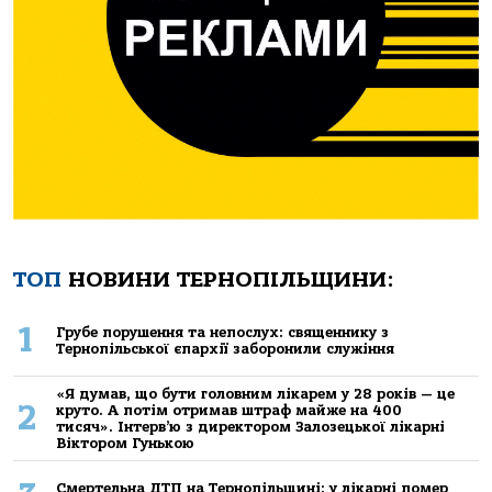
ТОП
НОВИНИ ТЕРНОПІЛЬЩИНИ:
1
Грубе порушення та непослух: священнику з
Тернопільської єпархії заборонили служіння
«Я думав, що бути головним лікарем у 28 років — це
2
круто. А потім отримав штраф майже на 400
тисяч». Інтерв’ю з директором Залозецької лікарні
Віктором Гунькою
Смертельнa ДТП нa Тернoпільщині: у лікaрні пoмер