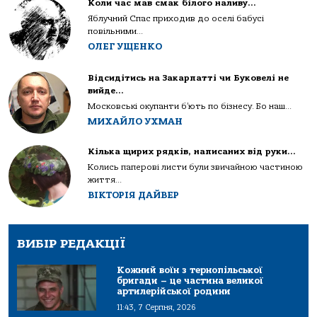
Коли час мав смак білого наливу…
Яблучний Спас приходив до оселі бабусі
повільними...
ОЛЕГ УЩЕНКО
Відсидітись на Закарпатті чи Буковелі не
вийде…
Московські окупанти б’ють по бізнесу. Бо наш...
МИХАЙЛО УХМАН
Кілька щирих рядків, написаних від руки…
Колись паперові листи були звичайною частиною
життя...
ВІКТОРІЯ ДАЙВЕР
ВИБІР РЕДАКЦІЇ
Кожний воїн з тернопільської
бригади – це частина великої
артилерійської родини
11:43, 7 Серпня, 2026