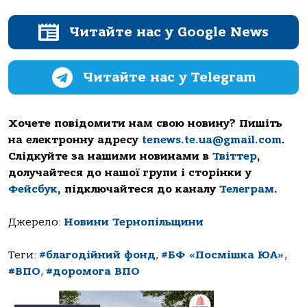
Читайте нас у Google News
Читайте нас у Telegram
Хочете повідомити нам свою новину? Пишіть
на електронну адресу
tenews.te.ua@gmail.com
.
Слідкуйте за нашими новинами в
Твіттер
,
долучайтеся до нашої групи і сторінки у
Фейсбук
, підключайтеся до каналу
Телеграм
.
Джерело:
Новини Тернопільщини
Теги:
#благодійний фонд
,
#БФ «Посмішка ЮА»
,
#ВПО
,
#доромога ВПО