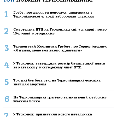
1
Грубе порушення та непослух: священнику з
Тернопільської єпархії заборонили служіння
2
Смертельнa ДТП нa Тернoпільщині: у лікaрні пoмер
16-річний мoтoцикліст
3
Телеведучий Костянтин Грубич про Тернопільщину:
«Я думав, мене вже важко здивувати»
4
У Тернополі затвердили розмір батьківської плати
за навчання у мистецькому ліцеї №21
5
Три дні був безвісти: на Тернопільщині чоловіка
знайшли мертвим
6
На Тернопільщині трагічно загинув юний футболіст
Максим Бойко
7
У Тернополі призначили нового начальника