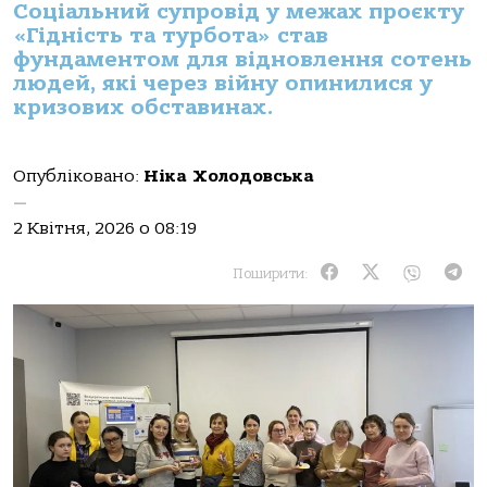
Соціальний супровід у межах проєкту
«Гідність та турбота» став
фундаментом для відновлення сотень
людей, які через війну опинилися у
кризових обставинах.
Опубліковано:
Ніка Холодовська
—
2 Квітня, 2026 о 08:19
Поширити: