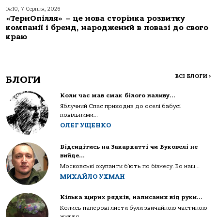
14:10, 7 Серпня, 2026
«ТернОпілля» – це нова сторінка розвитку
компанії і бренд, народжений в повазі до свого
краю
ВСІ БЛОГИ
>
БЛОГИ
Коли час мав смак білого наливу…
Яблучний Спас приходив до оселі бабусі
повільними...
ОЛЕГ УЩЕНКО
Відсидітись на Закарпатті чи Буковелі не
вийде…
Московські окупанти б’ють по бізнесу. Бо наш...
МИХАЙЛО УХМАН
Кілька щирих рядків, написаних від руки…
Колись паперові листи були звичайною частиною
життя...