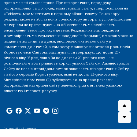
право та інші суміжні права. При використанні, передруку
інформаційних та фото-,відеоматеріалів сайту, гіперпосилання на
«TeNews» має міститися в першому абзаці тексту. Точка зору
редакції може не збігатися з точкою зору автора, а усі опубліковані
матеріали не претендують на об'єктивність та всебічність
висвітлення теми, про яку йдеться. Редакція не відповідає за
достовірність та тлумачення наведеної інформації, а також може не
поділяти погляди та думки, висловлені читачами сайту в
коментарях до статей, а сам ресурс виконує винятково роль носія.
Користуючись Сайтом, відвідувач підтверджує, що досяг 21-
річного віку. У разі, якщо Ви не досягли 21-річного віку — не
розпочинайте або припиніть користування Сайтом. Адміністрація
Сайту не несе відповідальності за законність використання Сайту
та його сервісів Користувачем, який не досяг 21-річного віку.
Матеріали з поміткою (R) публікуються на правах реклами.
Інформаційні матеріали сайту tenews.org.ua є інтелектуальною
власністю інтернет-ресурсу.
Інформаційний партнер: