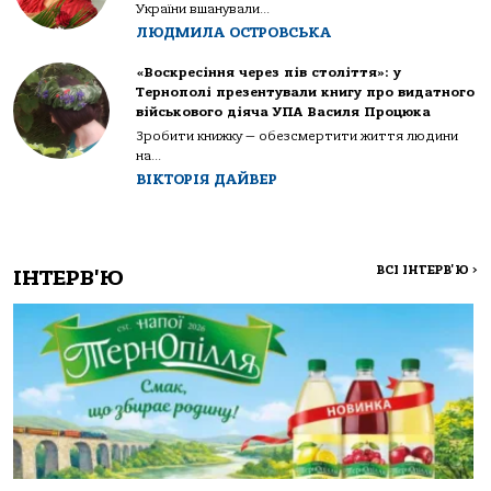
України вшанували...
ЛЮДМИЛА ОСТРОВСЬКА
«Воскресіння через пів століття»: у
Тернополі презентували книгу про видатного
військового діяча УПА Василя Процюка
Зробити книжку — обезсмертити життя людини
на...
ВІКТОРІЯ ДАЙВЕР
ВСІ ІНТЕРВ'Ю
>
ІНТЕРВ'Ю