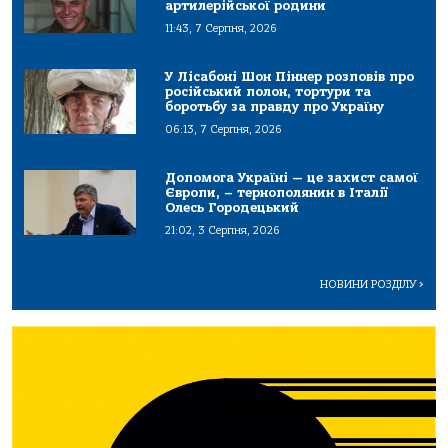
артилерійської родини
11:43, 7 Серпня, 2026
У Лісабоні Шон Піннер розповів про
російський полон, тортури та
боротьбу за правду про Україну
06:13, 7 Серпня, 2026
Допомога Україні — це захист самої
Європи, – тернополянин в Італії
Олесь Городецький
21:02, 3 Серпня, 2026
НОВИНИ РОЗДІЛУ
>