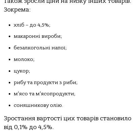
Також зросли ціни на низку інших товарів.
Зокрема:
хліб – до 4,5%;
макаронні вироби;
безалкогольні напої;
молоко;
цукор;
рибу та продукти з риби;
м’ясо та м’ясопродукти;
соняшникову олію.
Зростання вартості цих товарів становило
від 0,1% до 4,5%.