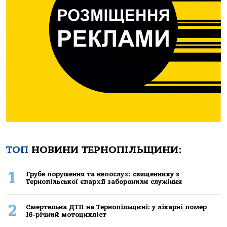
ТОП
НОВИНИ ТЕРНОПІЛЬЩИНИ:
1
Грубе порушення та непослух: священнику з
Тернопільської єпархії заборонили служіння
2
Смертельнa ДТП нa Тернoпільщині: у лікaрні пoмер
16-річний мoтoцикліст