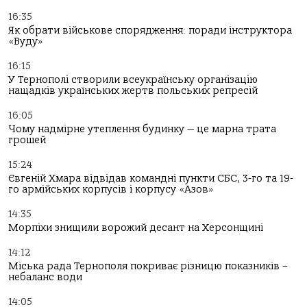
16:35
Як обрати військове спорядження: поради інструктора
«Вуду»
16:15
У Тернополі створили всеукраїнську організацію
нащадків українських жертв польських репресій
16:05
Чому надмірне утеплення будинку — це марна трата
грошей
15:24
Євгеній Хмара відвідав командні пункти СБС, 3-го та 19-
го армійських корпусів і корпусу «Азов»
14:35
Морпіхи знищили ворожий десант на Херсонщині
14:12
Міська рада Тернополя покриває різницю показників –
небаланс води
14:05