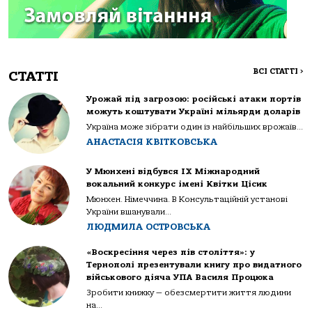
ВСІ СТАТТІ
>
СТАТТІ
Урожай під загрозою: російські атаки портів
можуть коштувати Україні мільярди доларів
Україна може зібрати один із найбільших врожаїв...
АНАСТАСІЯ КВІТКОВСЬКА
У Мюнхені відбувся IX Міжнародний
вокальний конкурс імені Квітки Цісик
Мюнхен. Німеччина. В Консультаційній установі
України вшанували...
ЛЮДМИЛА ОСТРОВСЬКА
«Воскресіння через пів століття»: у
Тернополі презентували книгу про видатного
військового діяча УПА Василя Процюка
Зробити книжку — обезсмертити життя людини
на...