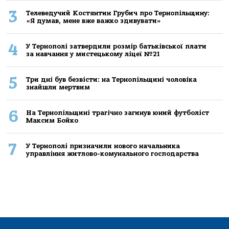
3
Телеведучий Костянтин Грубич про Тернопільщину:
«Я думав, мене вже важко здивувати»
4
У Тернополі затвердили розмір батьківської плати
за навчання у мистецькому ліцеї №21
5
Три дні був безвісти: на Тернопільщині чоловіка
знайшли мертвим
6
На Тернопільщині трагічно загинув юний футболіст
Максим Бойко
7
У Тернополі призначили нового начальника
управління житлово-комунального господарства