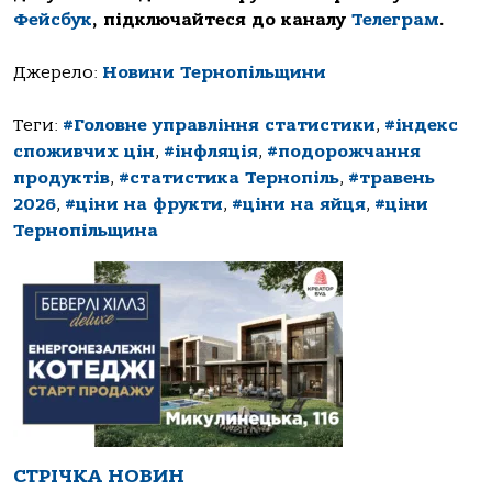
Фейсбук
, підключайтеся до каналу
Телеграм
.
Джерело:
Новини Тернопільщини
Теги:
#Головне управління статистики
,
#індекс
споживчих цін
,
#інфляція
,
#подорожчання
продуктів
,
#статистика Тернопіль
,
#травень
2026
,
#ціни на фрукти
,
#ціни на яйця
,
#ціни
Тернопільщина
СТРІЧКА НОВИН