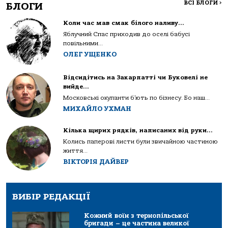
ВСІ БЛОГИ
>
БЛОГИ
Коли час мав смак білого наливу…
Яблучний Спас приходив до оселі бабусі
повільними...
ОЛЕГ УЩЕНКО
Відсидітись на Закарпатті чи Буковелі не
вийде…
Московські окупанти б’ють по бізнесу. Бо наш...
МИХАЙЛО УХМАН
Кілька щирих рядків, написаних від руки…
Колись паперові листи були звичайною частиною
життя...
ВІКТОРІЯ ДАЙВЕР
ВИБІР РЕДАКЦІЇ
Кожний воїн з тернопільської
бригади – це частина великої