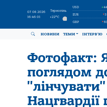
USD
4
▲
Тернопіль
07.08.2026
EUR
5
▼
16:46:02
+22°C
GBP
6
▼
НОВИНИ
ТЕМИ
ІНТЕРВ’Ю
Фотофакт: 
поглядом д
"лінчувати"
Нацгвардії 