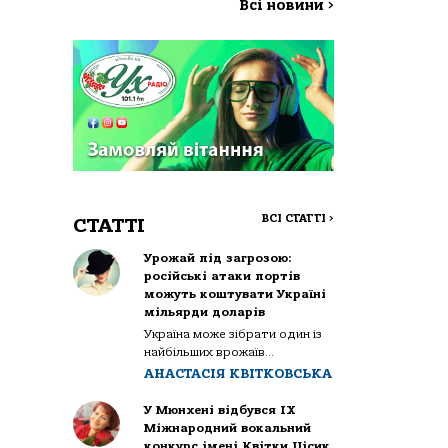
Всі новини
>
ВСІ СТАТТІ
>
СТАТТІ
Урожай під загрозою:
російські атаки портів
можуть коштувати Україні
мільярди доларів
Україна може зібрати один із
найбільших врожаїв...
АНАСТАСІЯ КВІТКОВСЬКА
У Мюнхені відбувся IX
Міжнародний вокальний
конкурс імені Квітки Цісик