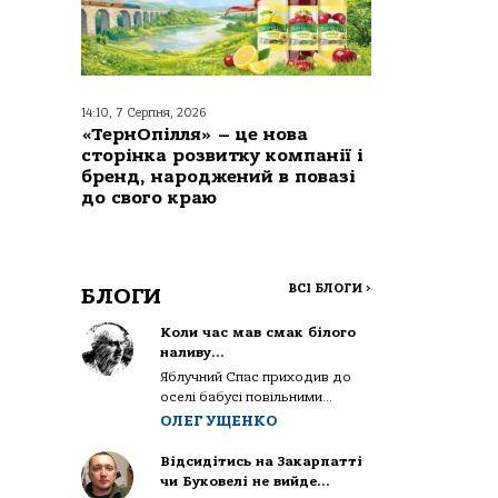
14:10, 7 Серпня, 2026
«ТернОпілля» – це нова
сторінка розвитку компанії і
бренд, народжений в повазі
до свого краю
ВСІ БЛОГИ
>
БЛОГИ
Коли час мав смак білого
наливу…
Яблучний Спас приходив до
оселі бабусі повільними...
ОЛЕГ УЩЕНКО
Відсидітись на Закарпатті
чи Буковелі не вийде…