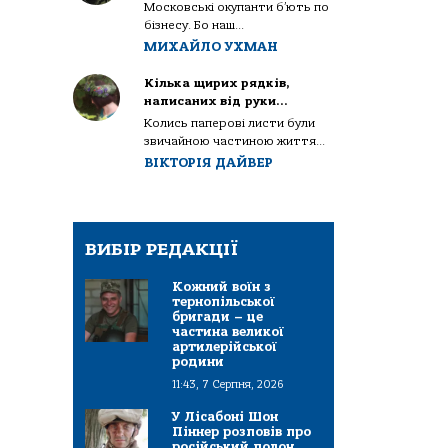
Московські окупанти б’ють по
бізнесу. Бо наш...
МИХАЙЛО УХМАН
Кілька щирих рядків,
написаних від руки…
Колись паперові листи були
звичайною частиною життя...
ВІКТОРІЯ ДАЙВЕР
ВИБІР РЕДАКЦІЇ
Кожний воїн з
тернопільської
бригади – це
частина великої
артилерійської
родини
11:43, 7 Серпня, 2026
У Лісабоні Шон
Піннер розповів про
російський полон,