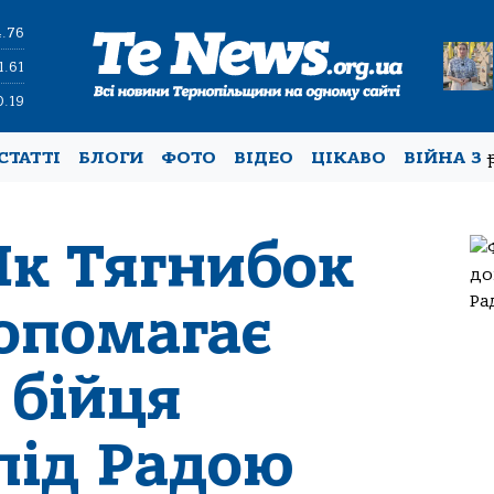
4.76
1.61
0.19
СТАТТІ
БЛОГИ
ФОТО
ВІДЕО
ЦІКАВО
ВІЙНА З
Як Тягнибок
опомагає
 бійця
під Радою