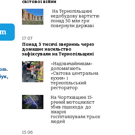
світової війни
На Тернопільщині
недобудову вартістю
понад 50 млн грн
повернули державі
am
17:07
Понад 3 тисячі звернень через
домашнє насильство
зафіксували на Тернопільщині
«Надзвичайникам»
допомагають
com
.
«Світова центральна
бук
,
кухня» і
тернопільський
ресторатор
На Чортківщині 15-
річний мотоцикліст
збив пішохода: до
лікарні
госпіталізували трьох
людей
15:06