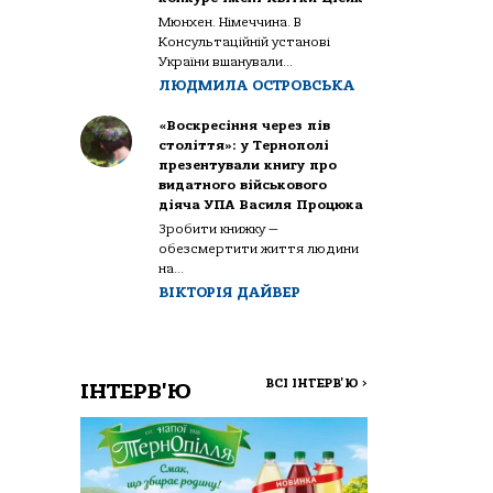
Мюнхен. Німеччина. В
Консультаційній установі
України вшанували...
ЛЮДМИЛА ОСТРОВСЬКА
«Воскресіння через пів
століття»: у Тернополі
презентували книгу про
видатного військового
діяча УПА Василя Процюка
Зробити книжку —
обезсмертити життя людини
на...
ВІКТОРІЯ ДАЙВЕР
ВСІ ІНТЕРВ'Ю
>
ІНТЕРВ'Ю