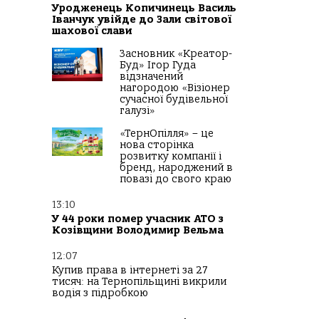
Уродженець Копичинець Василь
Іванчук увійде до Зали світової
шахової слави
Засновник «Креатор-
Буд» Ігор Гуда
відзначений
нагородою «Візіонер
сучасної будівельної
галузі»
«ТернОпілля» – це
нова сторінка
розвитку компанії і
бренд, народжений в
повазі до свого краю
13:10
У 44 роки помер учасник АТО з
Козівщини Володимир Вельма
12:07
Купив права в інтернеті за 27
тисяч: на Тернопільщині викрили
водія з підробкою