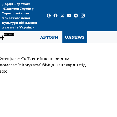
Дарця Веретюк:
«Пантеон Героїв у
Тернополі став
початком нової
культури військової
пам’яті в Україні»
СПЕЦТЕМА
рф
АВТОРИ
UANEWS