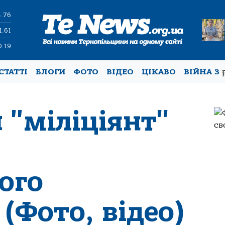
4.76
1.61
0.19
СТАТТІ
БЛОГИ
ФОТО
ВІДЕО
ЦІКАВО
ВІЙНА З
 "міліціянт"
ого
(Фото, відео)