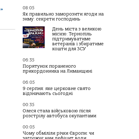
08:05
ь»
Як правильно заморозити ягоди на
зиму: секрети господинь
День міста з великою
місією: Тернопіль
підтримуватиме
ветеранів і збиратиме
кошти для ЗСУ
06:35
Порятунок пораненого
прикордонника на Лиманщині
06:05
9 серпня: яке церковне свято
відзначають сьогодні
00:35
Олеся стала військовою після
розстрілу автобуса окупантами
00:05
Чому обміліли річки Європи: чи
загрожує нам дефіцит води