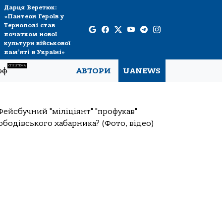
Дарця Веретюк:
«Пантеон Героїв у
Тернополі став
початком нової
культури військової
пам’яті в Україні»
СПЕЦТЕМА
рф
АВТОРИ
UANEWS