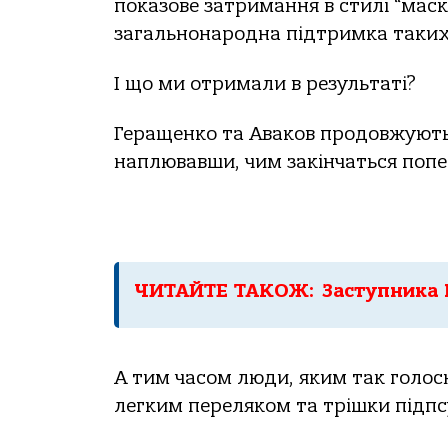
показове затримання в стилі “маски
загальнонародна підтримка таких
І що ми отримали в результаті?
Геращенко та Аваков продовжують
наплювавши, чим закінчаться попе
ЧИТАЙТЕ ТАКОЖ: Заступника Н
А тим часом люди, яким так голос
легким переляком та трішки підп