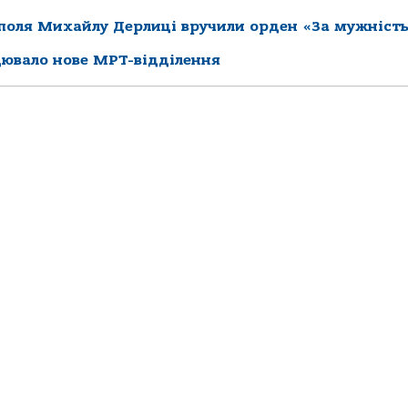
ополя Михайлу Дерлиці вручили орден «За мужніст
цювало нове МРТ-відділення