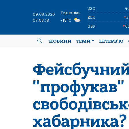
USD
4
Тернопіль
09.08.2026
EUR
5
▼
07:08:19
+18°C
GBP
6
▼
НОВИНИ
ТЕМИ
ІНТЕРВ’Ю
Фейсбучний
"профукав"
свободівськ
хабарника? 