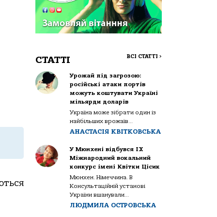
ВСІ СТАТТІ
>
СТАТТІ
Урожай під загрозою:
російські атаки портів
можуть коштувати Україні
мільярди доларів
Україна може зібрати один із
найбільших врожаїв...
АНАСТАСІЯ КВІТКОВСЬКА
У Мюнхені відбувся IX
Міжнародний вокальний
конкурс імені Квітки Цісик
Мюнхен. Німеччина. В
ються
Консультаційній установі
України вшанували...
ЛЮДМИЛА ОСТРОВСЬКА