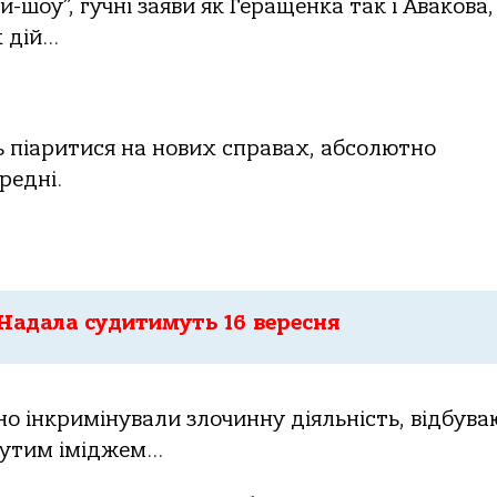
-шоу”, гучні заяви як Геращенка так і Авакова,
 дій…
 піаритися на нових справах, абсолютно
редні.
адала судитимуть 16 вересня
но інкримінували злочинну діяльність, відбува
сутим іміджем…