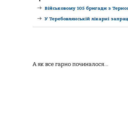
Військовому 105 бригади з Терн
У Теребовлянській лікарні запра
А як все гарно починалося…