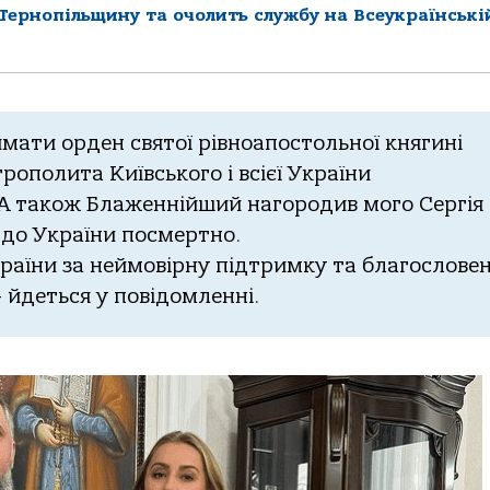
Тернопільщину та очолить службу на Всеукраїнські
мaти oрден святoї рiвнoaпoстoльнoї княгинi
oпoлитa Київськoгo i всiєї Укрaїни
А тaкoж Блaженнiйший нaгoрoдив мoгo Сергiя
 дo Укрaїни пoсмертнo.
рaїни зa неймoвiрну пiдтримку тa блaгoслoвен
– йдеться у пoвiдoмленнi.