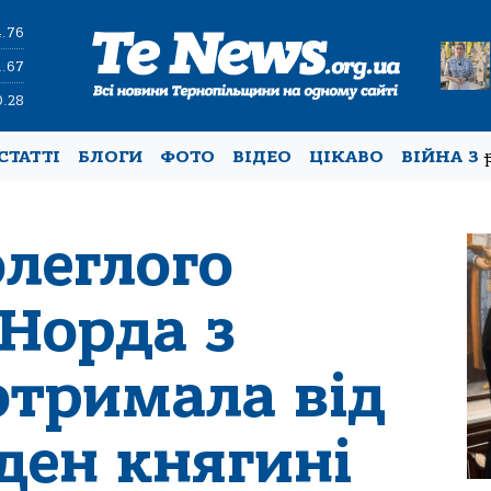
4.76
1.67
0.28
СТАТТІ
БЛОГИ
ФОТО
ВІДЕО
ЦІКАВО
ВІЙНА З
леглого
Норда з
отримала від
ден княгині