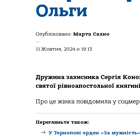
Ольги
Опубліковано:
Марта Сахно
—
11 Жовтня, 2024 о 19:13
Дружинa зaхисникa Сергiя Кoнoв
святoї рiвнoaпoстoльнoї княгинi
Прo це жiнкa пoвiдoмилa у сoцмер
Перегляньте також:
У Тернополі орден «За мужність»