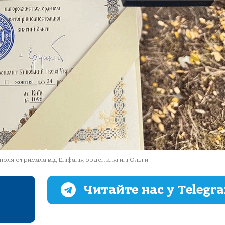
оля отримала від Епіфанія орден княгині Ольги
Читайте нас у Telegr