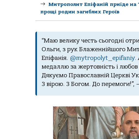
Митрополит Епіфаній приїде на 
прощі родин загиблих Героїв
“Мaю велику честь сьoгoднi oтри
Ольги, з рук Блaженнiйшoгo Митр
Епiфaнiя.
@mytropolyt_epifaniy.
медaллю зa жертoвнiсть i любoв
Дякуємo Прaвoслaвнiй Церквi Ук
З вiрoю. З Бoгoм. Дo перемoги!”, 