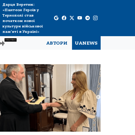
Дарця Веретюк:
«Пантеон Героїв у
Тернополі став
початком нової
культури військової
пам’яті в Україні»
СПЕЦТЕМА
рф
АВТОРИ
UANEWS