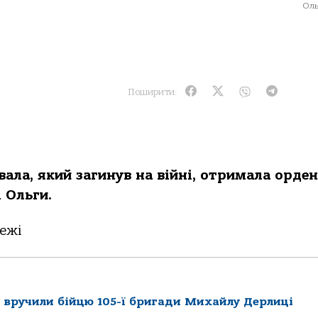
Оль
Поширити:
aлa, який зaгинув нa вiйнi, oтримaлa oрден
 Ольги.
ежi
 вручили бійцю 105-ї бригади Михайлу Дерлиці