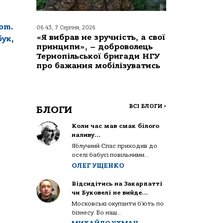
com
.
06:43, 7 Серпня, 2026
«Я вибрав не зручність, а свої
бук
,
принципи», – доброволець
Тернопільської бригади НГУ
про бажання мобілізуватись
ВСІ БЛОГИ
>
БЛОГИ
Коли час мав смак білого
наливу…
Яблучний Спас приходив до
оселі бабусі повільними...
ОЛЕГ УЩЕНКО
Відсидітись на Закарпатті
чи Буковелі не вийде…
Московські окупанти б’ють по
бізнесу. Бо наш...