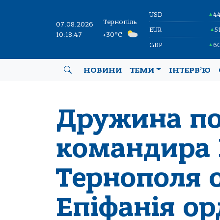
USD
4
▲
Тернопіль
07.08.2026
EUR
5
▲
10:18:48
+30°C
GBP
6
▲
НОВИНИ
ТЕМИ
ІНТЕРВ’Ю
Дружина по
командира 
Тернополя 
Епіфанія ор