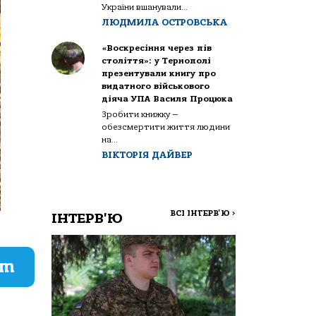
України вшанували...
ЛЮДМИЛА ОСТРОВСЬКА
«Воскресіння через пів
століття»: у Тернополі
презентували книгу про
видатного військового
діяча УПА Василя Процюка
Зробити книжку —
обезсмертити життя людини
на...
ВІКТОРІЯ ДАЙВЕР
ВСІ ІНТЕРВ'Ю
>
ІНТЕРВ'Ю
am