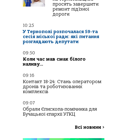
просять завершити
ремонт під’їзної
дороги
10:25
У Тернополі розпочалася 59-та
сесія міської ради: які питання
розглядають депутати
09:50
Коли час мав смак білого
наливу…
09:16
Контакт 18-24: Стань оператором
дронів та роботизованих
комплексів
09:07
Обрали Єпископа-помічника для
Бучацької єпархії УГКЦ
Всі новини
>