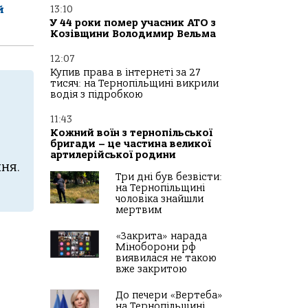
й
13:10
У 44 роки помер учасник АТО з
Козівщини Володимир Вельма
12:07
Купив права в інтернеті за 27
тисяч: на Тернопільщині викрили
водія з підробкою
11:43
Кожний воїн з тернопільської
бригади – це частина великої
артилерійської родини
ня.
Три дні був безвісти:
на Тернопільщині
чоловіка знайшли
мертвим
«Закрита» нарада
Міноборони рф
виявилася не такою
вже закритою
До печери «Вертеба»
на Тернопільщині