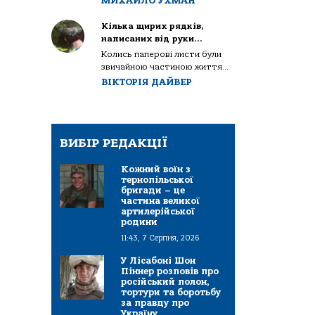
МИХАЙЛО УХМАН
Кілька щирих рядків,
написаних від руки…
Колись паперові листи були
звичайною частиною життя...
ВІКТОРІЯ ДАЙВЕР
ВИБІР РЕДАКЦІЇ
Кожний воїн з
тернопільської
бригади – це
частина великої
артилерійської
родини
11:43, 7 Серпня, 2026
У Лісабоні Шон
Піннер розповів про
російський полон,
тортури та боротьбу
за правду про
Україну