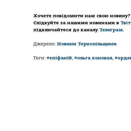
Хочете повідомити нам свою новину?
Слідкуйте за нашими новинами в
Тві
підключайтеся до каналу
Телеграм
.
Джерело:
Новини Тернопільщини
Теги:
#епіфаній
,
#ольга коновал
,
#орде