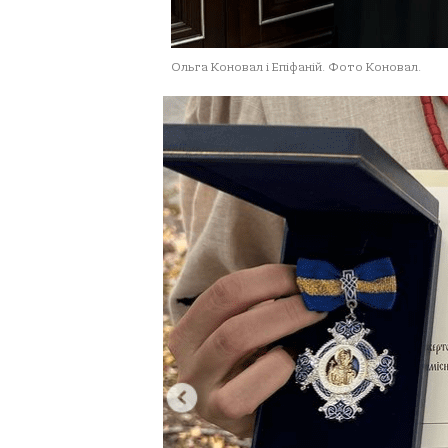
Ольга Коновал і Епіфаній. Фото Коновал.