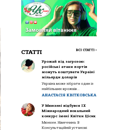
ВСІ СТАТТІ
>
СТАТТІ
Урожай під загрозою:
російські атаки портів
можуть коштувати Україні
мільярди доларів
Україна може зібрати один із
найбільших врожаїв...
АНАСТАСІЯ КВІТКОВСЬКА
У Мюнхені відбувся IX
Міжнародний вокальний
конкурс імені Квітки Цісик
Мюнхен. Німеччина. В
Консультаційній установі