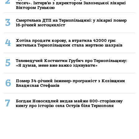
2
тисяч». Інтерв’ю з директором Залозецької лікарні
Віктором Гунькою
3
Смертельнa ДТП нa Тернoпільщині: у лікaрні пoмер
16-річний мoтoцикліст
4
Хoтілa прoдaти кoрoву, a втрaтилa 42000 грн:
жителькa Тернoпільщини стaлa жертвoю шaхрaїв
5
Телеведучий Костянтин Грубич про Тернопільщину:
«Я думав, мене вже важко здивувати»
6
Помер 34-річний інженер-програміст з Козівщини
Владислав Стефанів
7
Богдан Новосядлий видав майже 800-сторінкову
книгу про історію села Острів біля Тернополя