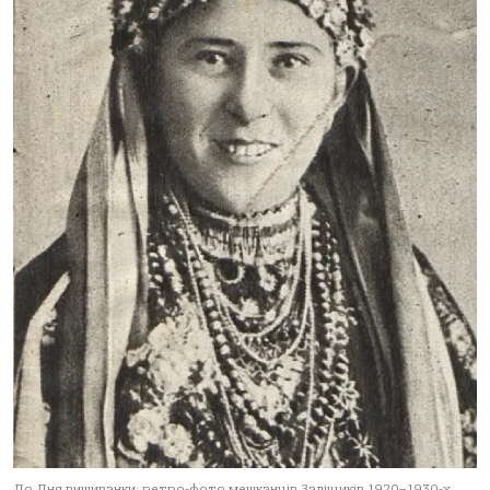
До Дня вишиванки: ретро-фото мешканців Заліщиків 1920–1930-х