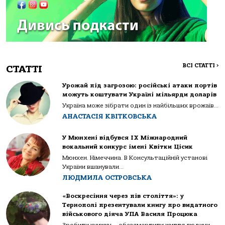
ВСІ СТАТТІ
>
СТАТТІ
Урожай під загрозою: російські атаки портів
можуть коштувати Україні мільярди доларів
Україна може зібрати один із найбільших врожаїв...
АНАСТАСІЯ КВІТКОВСЬКА
У Мюнхені відбувся IX Міжнародний
вокальний конкурс імені Квітки Цісик
Мюнхен. Німеччина. В Консультаційній установі
України вшанували...
ЛЮДМИЛА ОСТРОВСЬКА
«Воскресіння через пів століття»: у
Тернополі презентували книгу про видатного
військового діяча УПА Василя Процюка
Зробити книжку — обезсмертити життя людини