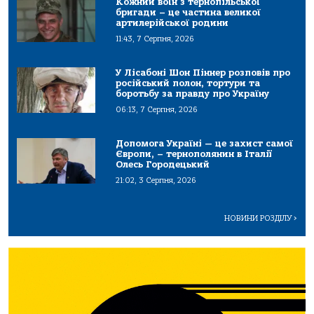
Кожний воїн з тернопільської
бригади – це частина великої
артилерійської родини
11:43, 7 Серпня, 2026
У Лісабоні Шон Піннер розповів про
російський полон, тортури та
боротьбу за правду про Україну
06:13, 7 Серпня, 2026
Допомога Україні — це захист самої
Європи, – тернополянин в Італії
Олесь Городецький
21:02, 3 Серпня, 2026
НОВИНИ РОЗДІЛУ
>