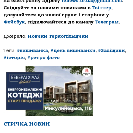
на електронну адресу
tenews.te.ua@gmail.com
.
Слідкуйте за нашими новинами в
Твіттер
,
долучайтеся до нашої групи і сторінки у
Фейсбук
, підключайтеся до каналу
Телеграм
.
Джерело:
Новини Тернопільщини
Теги:
#вишиванка
,
#день вишиванки
,
#Заліщики
,
#історія
,
#ретро фото
СТРІЧКА НОВИН