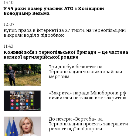
13:10
У 44 роки помер учасник АТО з Козівщини
Володимир Вельма
12:07
Купив права в інтернеті за 27 тисяч: на Тернопільщині
викрили водія з підробкою
11:43
Кожний воїн з тернопільської бригади – це частина
великої артилерійської родини
Три дні був безвісти: на
Тернопільщині чоловіка знайшли
мертвим
«Закрита» нарада Міноборони рф
виявилася не такою вже закритою
До печери «Вертеба» на
Тернопільщині просять завершити
ремонт під’їзної дороги