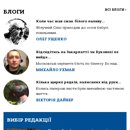
ВСІ БЛОГИ
>
БЛОГИ
Коли час мав смак білого наливу…
Яблучний Спас приходив до оселі бабусі
повільними...
ОЛЕГ УЩЕНКО
Відсидітись на Закарпатті чи Буковелі не
вийде…
Московські окупанти б’ють по бізнесу. Бо наш...
МИХАЙЛО УХМАН
Кілька щирих рядків, написаних від руки…
Колись паперові листи були звичайною частиною
життя...
ВІКТОРІЯ ДАЙВЕР
ВИБІР РЕДАКЦІЇ