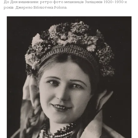
До Дня вишиванки: ретро-фото мешканців Заліщиків 1920–1930-х
років. Джерело Бібліотека Polona.