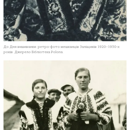
До Дня вишиванки: ретро-фото мешканців Заліщиків 1920–1930-х
років. Джерело Бібліотека Polona.