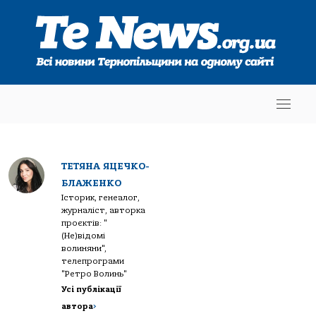
ТЕТЯНА ЯЦЕЧКО-
БЛАЖЕНКО
Історик, генеалог,
журналіст, авторка
проєктів: "
(Не)відомі
волиняни",
телепрограми
"Ретро Волинь"
Усі публікації
автора
>