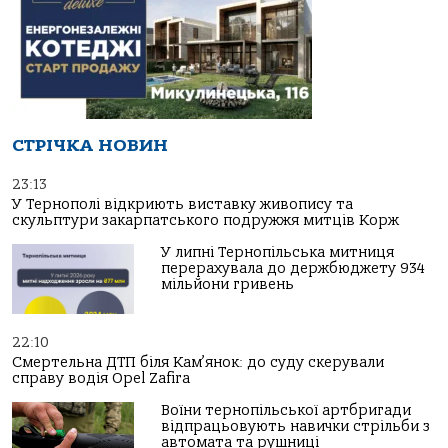
СТРІЧКА НОВИН
23:13
У Тернополі відкриють виставку живопису та
скульптури закарпатського подружжя митців Корж
У липні Тернопільська митниця
перерахувала до держбюджету 934
мільйони гривень
22:10
Смертельна ДТП біля Кам’янок: до суду скерували
справу водія Opel Zafira
Воїни тернопільської артбригади
відпрацьовують навички стрільби з
автомата та рушниці