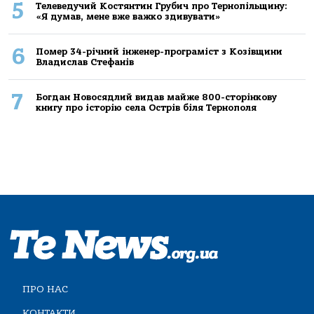
5
Телеведучий Костянтин Грубич про Тернопільщину:
«Я думав, мене вже важко здивувати»
6
Помер 34-річний інженер-програміст з Козівщини
Владислав Стефанів
7
Богдан Новосядлий видав майже 800-сторінкову
книгу про історію села Острів біля Тернополя
ПРО НАС
КОНТАКТИ