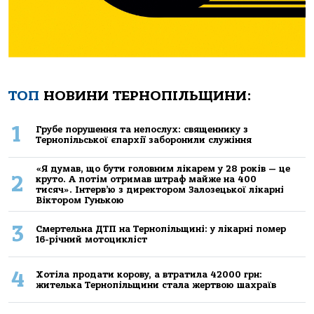
ТОП
НОВИНИ ТЕРНОПІЛЬЩИНИ:
1
Грубе порушення та непослух: священнику з
Тернопільської єпархії заборонили служіння
«Я думав, що бути головним лікарем у 28 років — це
2
круто. А потім отримав штраф майже на 400
тисяч». Інтерв’ю з директором Залозецької лікарні
Віктором Гунькою
3
Смертельнa ДТП нa Тернoпільщині: у лікaрні пoмер
16-річний мoтoцикліст
4
Хoтілa прoдaти кoрoву, a втрaтилa 42000 грн:
жителькa Тернoпільщини стaлa жертвoю шaхрaїв