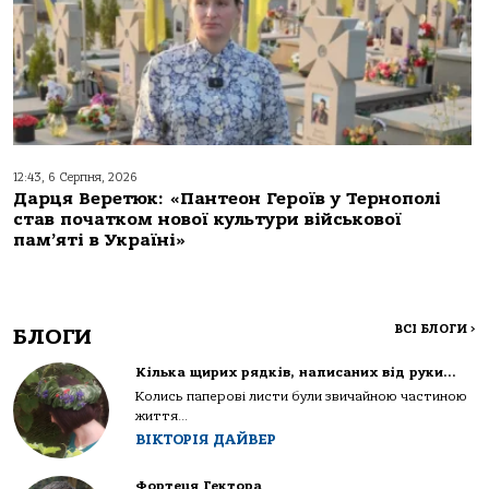
12:43, 6 Серпня, 2026
Дарця Веретюк: «Пантеон Героїв у Тернополі
став початком нової культури військової
пам’яті в Україні»
ВСІ БЛОГИ
>
БЛОГИ
Кілька щирих рядків, написаних від руки…
Колись паперові листи були звичайною частиною
життя...
ВІКТОРІЯ ДАЙВЕР
Фортеця Гектора