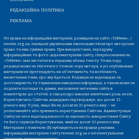
РЕДАКЦІЙНА ПОЛІТИКА
РЕКЛАМА
Усі права на інформаційні матеріали, розміщені на сайті «TeNews» /
tenews.org.ua, захищені українським законодавством про авторське
право та інші суміжні права. При використанні, передруку
інформаційних та фото-,відеоматеріалів сайту, гіперпосилання на
«TeNews» має міститися в першому абзаці тексту. Точка зору
редакції може не збігатися з точкою зору автора, а усі опубліковані
матеріали не претендують на об'єктивність та всебічність
висвітлення теми, про яку йдеться. Редакція не відповідає за
достовірність та тлумачення наведеної інформації, а також може не
поділяти погляди та думки, висловлені читачами сайту в
коментарях до статей, а сам ресурс виконує винятково роль носія.
Користуючись Сайтом, відвідувач підтверджує, що досяг 21-
річного віку. У разі, якщо Ви не досягли 21-річного віку — не
розпочинайте або припиніть користування Сайтом. Адміністрація
Сайту не несе відповідальності за законність використання Сайту
та його сервісів Користувачем, який не досяг 21-річного віку.
Матеріали з поміткою (R) публікуються на правах реклами.
Інформаційні матеріали сайту tenews.org.ua є інтелектуальною
власністю інтернет-ресурсу.