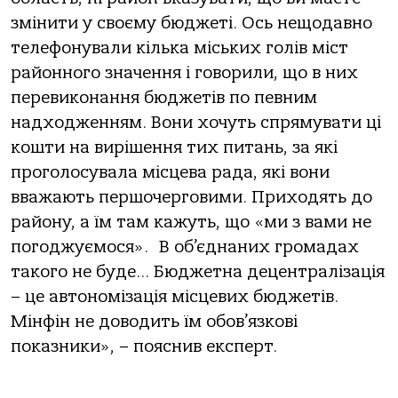
зм
і
нити у сво
є
му бюджет
і
. Ось нещодавно
телефонували к
і
лька м
іських голів міст
районного значення і говорили, що в них
перевиконання бюджетів по певним
надходженням. Вони хочуть спрямувати ці
кошти на вирішення тих питань, за які
проголосувала місцева рада, які вони
вважають першочерговими. Приходять до
району, а їм там кажуть, що «ми з вами не
погоджуємося». В об’єднаних громадах
такого не буде… Бюджетна децентралізація
– це автономізація місцевих бюджетів.
Мінфін не доводить їм обов’язкові
показники», – пояснив експерт.