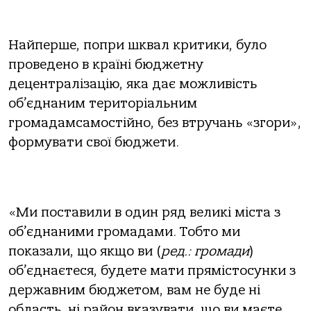
Найперше, попри шквал критики, було
проведено в країні бюджетну
децентралізацію, яка дає можливість
об
’
є
днаним територ
і
альним
громадам
самостійно, без втручань «згори»,
формувати свої бюджети.
«Ми поставили в один ряд великі міста з
об
’
є
днаними громадами. Тобто ми
показали
,
що якщо
ви (
ред.: громади
)
об’
єднаєтеся, будете
мати прям
і
стосунки з
державним бюджетом, вам не буде н
і
область
,
н
і
район вказувати
,
що ви ма
є
те