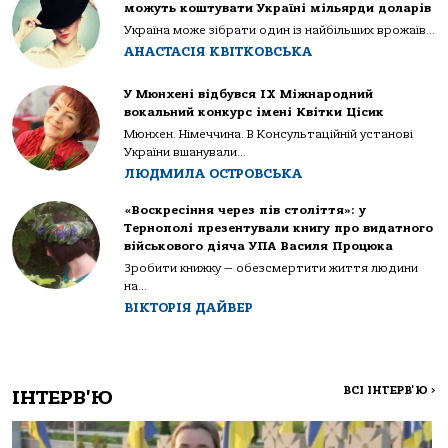
можуть коштувати Україні мільярди доларів
Україна може зібрати один із найбільших врожаїв...
АНАСТАСІЯ КВІТКОВСЬКА
У Мюнхені відбувся IX Міжнародний
вокальний конкурс імені Квітки Цісик
Мюнхен. Німеччина. В Консультаційній установі
України вшанували...
ЛЮДМИЛА ОСТРОВСЬКА
«Воскресіння через пів століття»: у
Тернополі презентували книгу про видатного
військового діяча УПА Василя Процюка
Зробити книжку — обезсмертити життя людини
на...
ВІКТОРІЯ ДАЙВЕР
ВСІ ІНТЕРВ'Ю
>
ІНТЕРВ'Ю