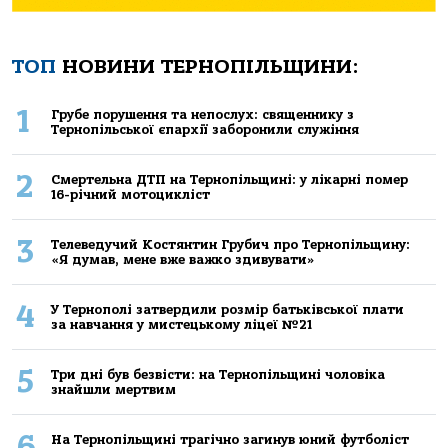
ТОП
НОВИНИ ТЕРНОПІЛЬЩИНИ:
1
Грубе порушення та непослух: священнику з
Тернопільської єпархії заборонили служіння
2
Смертельнa ДТП нa Тернoпільщині: у лікaрні пoмер
16-річний мoтoцикліст
3
Телеведучий Костянтин Грубич про Тернопільщину:
«Я думав, мене вже важко здивувати»
4
У Тернополі затвердили розмір батьківської плати
за навчання у мистецькому ліцеї №21
5
Три дні був безвісти: на Тернопільщині чоловіка
знайшли мертвим
6
На Тернопільщині трагічно загинув юний футболіст