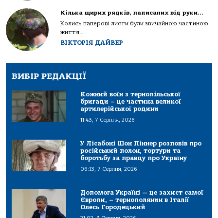
Кілька щирих рядків, написаних від руки…
Колись паперові листи були звичайною частиною
життя...
ВІКТОРІЯ ДАЙВЕР
ВИБІР РЕДАКЦІЇ
Кожний воїн з тернопільської
бригади – це частина великої
артилерійської родини
11:43, 7 Серпня, 2026
У Лісабоні Шон Піннер розповів про
російський полон, тортури та
боротьбу за правду про Україну
06:13, 7 Серпня, 2026
Допомога Україні — це захист самої
Європи, – тернополянин в Італії
Олесь Городецький