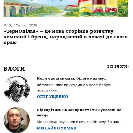
14:10, 7 Серпня, 2026
«ТернОпілля» – це нова сторінка розвитку
компанії і бренд, народжений в повазі до свого
краю
ВСІ БЛОГИ
>
БЛОГИ
Коли час мав смак білого наливу…
Яблучний Спас приходив до оселі бабусі
повільними...
ОЛЕГ УЩЕНКО
Відсидітись на Закарпатті чи Буковелі не
вийде…
Московські окупанти б’ють по бізнесу. Бо наш...
МИХАЙЛО УХМАН