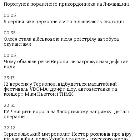
Порятунок пораненого прикордонника на Лиманщині
06:05
9 серпня: яке церковне свято відзначають сьогодні
00:35
Олеся стала військовою після розстрілу автобуса
окупантами
00:05
Чому обміліли річки Європи: чи загрожує нам дефіцит
води
23:13
12 вересня у Тернополі відбудеться масштабний
фестиваль VDOMA: дрифт-шоу, автовиставка та
концерт Міки Ньютон і ТНМК
22:35
ГУР нищить ворога на Запорізькому напрямку: деталі
операцій
22:12
Тернопільський митрополит Нестор розповів про віру
під час війни, долю України та єресь «русского мира»