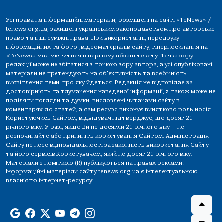
Усі права на інформаційні матеріали, розміщені на сайті «TeNews» /
tenews.org.ua, захищені українським законодавством про авторське
право та інші суміжні права. При використанні, передруку
інформаційних та фото-,відеоматеріалів сайту, гіперпосилання на
«TeNews» має міститися в першому абзаці тексту. Точка зору
редакції може не збігатися з точкою зору автора, а усі опубліковані
матеріали не претендують на об'єктивність та всебічність
висвітлення теми, про яку йдеться. Редакція не відповідає за
достовірність та тлумачення наведеної інформації, а також може не
поділяти погляди та думки, висловлені читачами сайту в
коментарях до статей, а сам ресурс виконує винятково роль носія.
Користуючись Сайтом, відвідувач підтверджує, що досяг 21-
річного віку. У разі, якщо Ви не досягли 21-річного віку — не
розпочинайте або припиніть користування Сайтом. Адміністрація
Сайту не несе відповідальності за законність використання Сайту
та його сервісів Користувачем, який не досяг 21-річного віку.
Матеріали з поміткою (R) публікуються на правах реклами.
Інформаційні матеріали сайту tenews.org.ua є інтелектуальною
власністю інтернет-ресурсу.