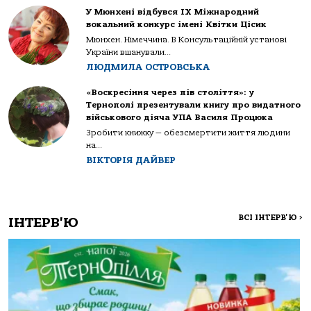
У Мюнхені відбувся IX Міжнародний
вокальний конкурс імені Квітки Цісик
Мюнхен. Німеччина. В Консультаційній установі
України вшанували...
ЛЮДМИЛА ОСТРОВСЬКА
«Воскресіння через пів століття»: у
Тернополі презентували книгу про видатного
військового діяча УПА Василя Процюка
Зробити книжку — обезсмертити життя людини
на...
ВІКТОРІЯ ДАЙВЕР
ВСІ ІНТЕРВ'Ю
>
ІНТЕРВ'Ю