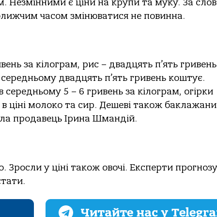
ам. Незмінними є ціни на крупи та муку. За сло
йближчим часом змінюватися не повинна.
вень за кілограм, рис – двадцять п’ять гривень
 середньому двадцять п’ять гривень коштує.
 середньому 5 – 6 гривень за кілограм, огірки
в ціні молоко та сир. Дешеві також баклажани
віла продавець Ірина Шмандій.
 Зросли у ціні також овочі. Експерти прогноз
стати.
Читайте нас у Telegr