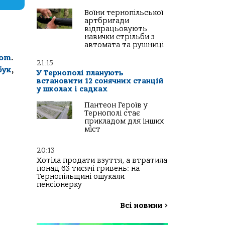
Воїни тернопільської
артбригади
відпрацьовують
навички стрільби з
автомата та рушниці
com
.
21:15
бук
,
У Тернополі планують
встановити 12 сонячних станцій
у школах і садках
Пантеон Героїв у
Тернополі стає
прикладом для інших
міст
20:13
Хотіла продати взуття, а втратила
понад 63 тисячі гривень: на
Тернопільщині ошукали
пенсіонерку
Всі новини
>