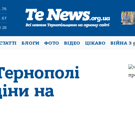
4.76
1.67
0.28
СТАТТІ
БЛОГИ
ФОТО
ВІДЕО
ЦІКАВО
ВІЙНА З
Тернополі
іни на