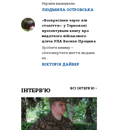
України вшанували...
ЛЮДМИЛА ОСТРОВСЬКА
«Воскресіння через пів
століття»: у Тернополі
презентували книгу про
видатного військового
діяча УПА Василя Процюка
Зробити книжку —
обезсмертити життя людини
на...
ВІКТОРІЯ ДАЙВЕР
ВСІ ІНТЕРВ'Ю
>
ІНТЕРВ'Ю