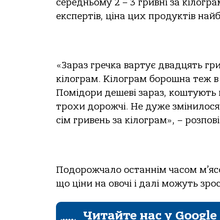
середньому 2 – 3 гривні за кілогр
експертів, ціна цих продуктів на
«Зараз гречка вартує двадцять гри
кілограм. Кілограм борошна теж в
Помідори дешеві зараз, коштують в
трохи дорожчі. Не дуже змінилося 
сім гривень за кілограм», – розпо
Подорожчало останнім часом м’ясо.
що ціни на овочі і далі можуть зро
Читайте нас у Google