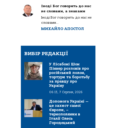
Іноді Бог говорить до нас
не словами, а знаками
Іноді Бог говорить до нас не
словами...
МИХАЙЛО АПОСТОЛ
ВИБІР РЕДАКЦІЇ
У Лісабоні Шон
Піннер розповів про
російський полон,
тортури та боротьбу
за правду про
Україну
06:13, 7 Серпня, 2026
Допомога Україні —
це захист самої
Європи, –
тернополянин в
Італії Олесь
Городецький