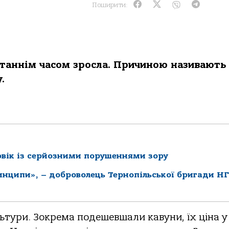
Поширити:
станнім часом зросла. Причиною називають
.
овік із серйозними порушеннями зору
принципи», – доброволець Тернопільської бригади Н
льтури. Зокрема подешевшали кавуни, їх ціна у