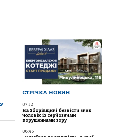
СТРІЧКА НОВИН
ГУ
07:12
На Зборівщині безвісти зник
чоловік із серйозними
порушеннями зору
06:43