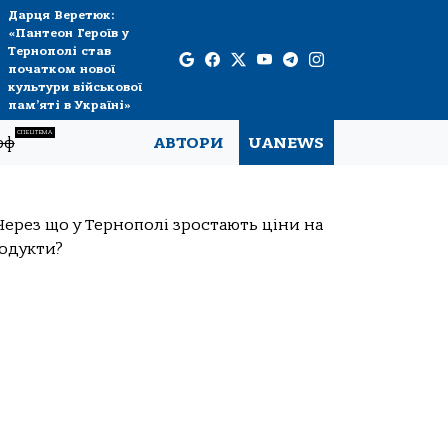
Дарця Веретюк:
«Пантеон Героїв у
Тернополі став
початком нової
культури військової
пам’яті в Україні»
СПЕЦТЕМА
рф
АВТОРИ
UANEWS