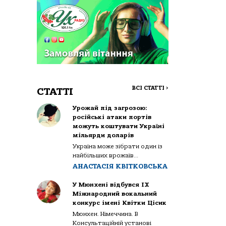
ВСІ СТАТТІ
>
СТАТТІ
Урожай під загрозою:
російські атаки портів
можуть коштувати Україні
мільярди доларів
Україна може зібрати один із
найбільших врожаїв...
АНАСТАСІЯ КВІТКОВСЬКА
У Мюнхені відбувся IX
Міжнародний вокальний
конкурс імені Квітки Цісик
Мюнхен. Німеччина. В
Консультаційній установі