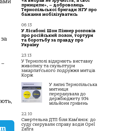
«Я вибрав не зручність, а свої
вами
принципи», – доброволець
Тернопільської бригади НГУ про
бажання мобілізуватись
06:13
У Лісабоні Шон Піннер розповів
про російський полон, тортури
 за
та боротьбу за правду про
Україну
23:13
У Тернополі відкриють виставку
 –
живопису та скульптури
закарпатського подружжя митців
Корж
У липні Тернопільська
митниця
перерахувала до
держбюджету 934
ують,
мільйони гривень
22:10
Смертельна ДТП біля Кам’янок: до
суду скерували справу водія Opel
am
Zafira