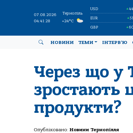
USD
4
▲
Тернопіль
07.08.2026
EUR
5
▲
04:41:29
+24°C
GBP
6
▲
НОВИНИ
ТЕМИ
ІНТЕРВ’Ю
Через що у 
зростають ц
продукти?
Опубліковано:
Новини Тернопілля