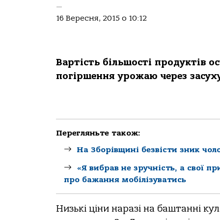
—
16 Вересня, 2015 о 10:12
Вартість більшості продуктів о
погіршення урожаю через засуху
Перегляньте також:
На Зборівщині безвісти зник чол
«Я вибрав не зручність, а свої 
про бажання мобілізуватись
Низькі ціни наразі на баштанні ку