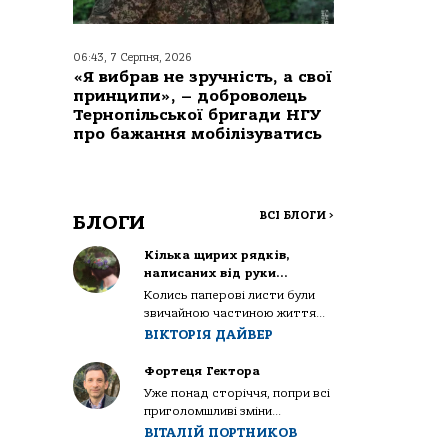
06:43, 7 Серпня, 2026
«Я вибрав не зручність, а свої
принципи», – доброволець
Тернопільської бригади НГУ
про бажання мобілізуватись
ВСІ БЛОГИ
>
БЛОГИ
Кілька щирих рядків,
написаних від руки…
Колись паперові листи були
звичайною частиною життя...
ВІКТОРІЯ ДАЙВЕР
Фортеця Гектора
Уже понад сторіччя, попри всі
приголомшливі зміни...
ВІТАЛІЙ ПОРТНИКОВ