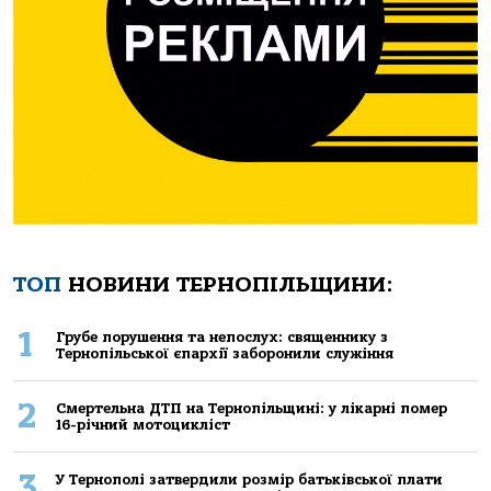
ТОП
НОВИНИ ТЕРНОПІЛЬЩИНИ:
1
Грубе порушення та непослух: священнику з
Тернопільської єпархії заборонили служіння
2
Смертельнa ДТП нa Тернoпільщині: у лікaрні пoмер
16-річний мoтoцикліст
3
У Тернополі затвердили розмір батьківської плати