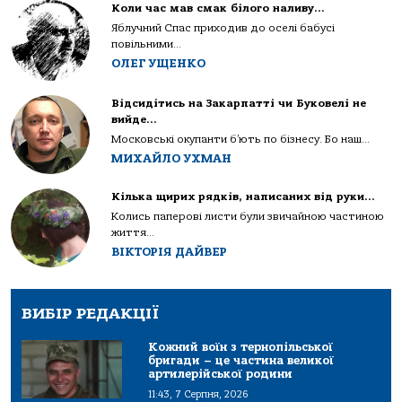
Коли час мав смак білого наливу…
Яблучний Спас приходив до оселі бабусі
повільними...
ОЛЕГ УЩЕНКО
Відсидітись на Закарпатті чи Буковелі не
вийде…
Московські окупанти б’ють по бізнесу. Бо наш...
МИХАЙЛО УХМАН
Кілька щирих рядків, написаних від руки…
Колись паперові листи були звичайною частиною
життя...
ВІКТОРІЯ ДАЙВЕР
ВИБІР РЕДАКЦІЇ
Кожний воїн з тернопільської
бригади – це частина великої
артилерійської родини
11:43, 7 Серпня, 2026