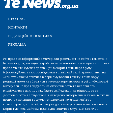
ПРО НАС
КОНТАКТИ
РЕДАКЦІЙНА ПОЛІТИКА
РЕКЛАМА
Усі права на інформаційні матеріали, розміщені на сайті «TeNews» /
tenews.org.ua, захищені українським законодавством про авторське
право та інші суміжні права. При використанні, передруку
інформаційних та фото-,відеоматеріалів сайту, гіперпосилання на
«TeNews» має міститися в першому абзаці тексту. Точка зору
редакції може не збігатися з точкою зору автора, а усі опубліковані
матеріали не претендують на об'єктивність та всебічність
висвітлення теми, про яку йдеться. Редакція не відповідає за
достовірність та тлумачення наведеної інформації, а також може не
поділяти погляди та думки, висловлені читачами сайту в
коментарях до статей, а сам ресурс виконує винятково роль носія.
Користуючись Сайтом, відвідувач підтверджує, що досяг 21-