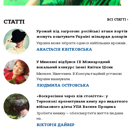
ВСІ СТАТТІ
>
СТАТТІ
Урожай під загрозою: російські атаки портів
можуть коштувати Україні мільярди доларів
Україна може зібрати один із найбільших врожаїв...
АНАСТАСІЯ КВІТКОВСЬКА
У Мюнхені відбувся IX Міжнародний
вокальний конкурс імені Квітки Цісик
Мюнхен. Німеччина. В Консультаційній установі
України вшанували...
ЛЮДМИЛА ОСТРОВСЬКА
«Воскресіння через пів століття»: у
Тернополі презентували книгу про видатного
військового діяча УПА Василя Процюка
Зробити книжку — обезсмертити життя людини
на...
ВІКТОРІЯ ДАЙВЕР