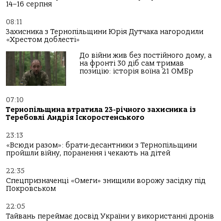
14–16 серпня
08:11
Захисника з Тернопільщини Юрія Дутчака нагородили
«Хрестом доблесті»
До війни жив без постійного дому, а
на фронті 30 діб сам тримав
позицію: історія воїна 21 ОМБр
07:10
Тернопільщина втратила 23-річного захисника із
Теребовлі Андрія Іскоростенського
23:13
«Всюди разом»: брати-десантники з Тернопільщини
пройшли війну, поранення і чекають на дітей
22:35
Спецпризначенці «Омеги» знищили ворожу засідку під
Покровськом
22:05
Тайвань переймає досвід України у використанні дронів