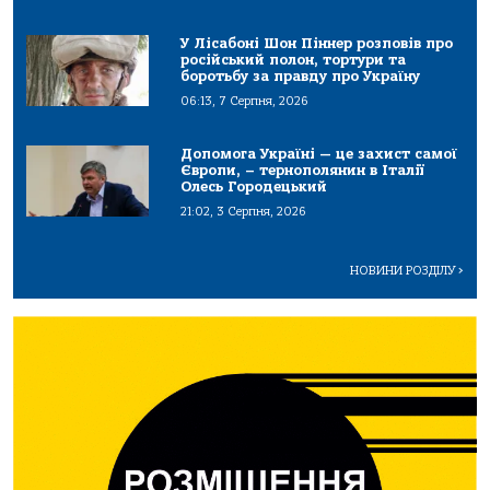
У Лісабоні Шон Піннер розповів про
російський полон, тортури та
боротьбу за правду про Україну
06:13, 7 Серпня, 2026
Допомога Україні — це захист самої
Європи, – тернополянин в Італії
Олесь Городецький
21:02, 3 Серпня, 2026
НОВИНИ РОЗДІЛУ
>