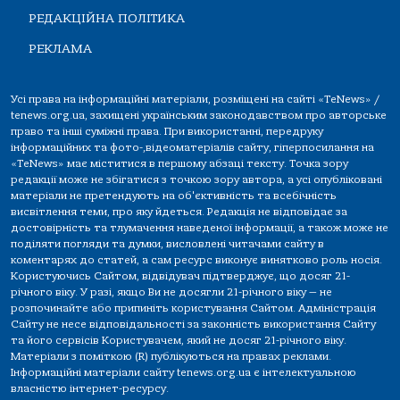
РЕДАКЦІЙНА ПОЛІТИКА
РЕКЛАМА
Усі права на інформаційні матеріали, розміщені на сайті «TeNews» /
tenews.org.ua, захищені українським законодавством про авторське
право та інші суміжні права. При використанні, передруку
інформаційних та фото-,відеоматеріалів сайту, гіперпосилання на
«TeNews» має міститися в першому абзаці тексту. Точка зору
редакції може не збігатися з точкою зору автора, а усі опубліковані
матеріали не претендують на об'єктивність та всебічність
висвітлення теми, про яку йдеться. Редакція не відповідає за
достовірність та тлумачення наведеної інформації, а також може не
поділяти погляди та думки, висловлені читачами сайту в
коментарях до статей, а сам ресурс виконує винятково роль носія.
Користуючись Сайтом, відвідувач підтверджує, що досяг 21-
річного віку. У разі, якщо Ви не досягли 21-річного віку — не
розпочинайте або припиніть користування Сайтом. Адміністрація
Сайту не несе відповідальності за законність використання Сайту
та його сервісів Користувачем, який не досяг 21-річного віку.
Матеріали з поміткою (R) публікуються на правах реклами.
Інформаційні матеріали сайту tenews.org.ua є інтелектуальною
власністю інтернет-ресурсу.