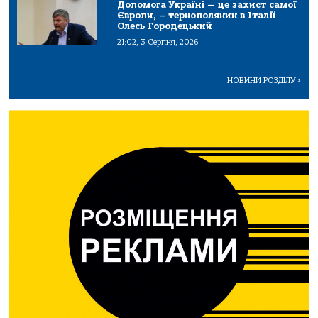
Допомога Україні — це захист самої
Європи, – тернополянин в Італії
Олесь Городецький
21:02, 3 Серпня, 2026
НОВИНИ РОЗДІЛУ
>