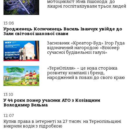
мотоцикліст збив пішохода: до
лікарні госпіталізували трьох людей
15:06
Уродженець Копичинець Василь Іванчук увійде до
Зали світової шахової слави
Засновник «Креатор-Буд» Ігор Гуда
відзначений нагородою «Візіонер
сучасної будівельної галузі»
«ТернОпілля» – це нова сторінка
розвитку компанії і бренд,
народжений в повазі до свого краю
13:10
У 44 роки помер учасник АТО з Козівщини
Володимир Вельма
12:07
Купив права в інтернеті за 27 тисяч: на Тернопільщині
викрили водія з підробкою