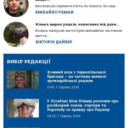
Московські окупанти б’ють по бізнесу. Бо наш...
МИХАЙЛО УХМАН
Кілька щирих рядків, написаних від руки…
Колись паперові листи були звичайною частиною
життя...
ВІКТОРІЯ ДАЙВЕР
ВИБІР РЕДАКЦІЇ
Кожний воїн з тернопільської
бригади – це частина великої
артилерійської родини
11:43, 7 Серпня, 2026
У Лісабоні Шон Піннер розповів про
російський полон, тортури та
боротьбу за правду про Україну
06:13, 7 Серпня, 2026