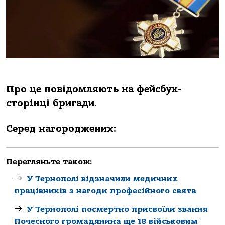
Про це повідомляють на фейсбук-
сторінці бригади.
Серед нагороджених:
Перегляньте також:
У Тернополі відзначили медичних
працівників з нагоди професійного свята
У Тернополі посмертно присвоїли звання
Почесного громадянина ще 18 військовим