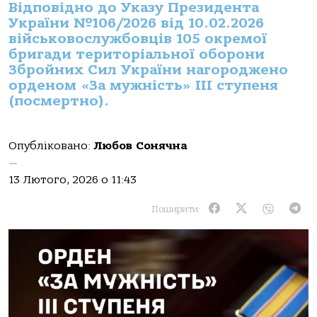
Відповідно до Указу Президента
України №106/2026 від 10.02.2026
військовослужбовців 105 окремої
бригади територіальної оборони
Збройних Сил України нагороджено
орденом «За мужність» ІІІ ступеня
(посмертно).
Опубліковано:
Любов Сонячна
—
13 Лютого, 2026 о 11:43
Поширити: