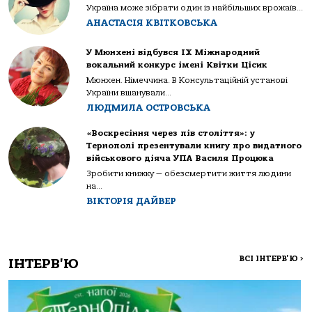
Україна може зібрати один із найбільших врожаїв...
АНАСТАСІЯ КВІТКОВСЬКА
У Мюнхені відбувся IX Міжнародний
вокальний конкурс імені Квітки Цісик
Мюнхен. Німеччина. В Консультаційній установі
України вшанували...
ЛЮДМИЛА ОСТРОВСЬКА
«Воскресіння через пів століття»: у
Тернополі презентували книгу про видатного
військового діяча УПА Василя Процюка
Зробити книжку — обезсмертити життя людини
на...
ВІКТОРІЯ ДАЙВЕР
ВСІ ІНТЕРВ'Ю
>
ІНТЕРВ'Ю