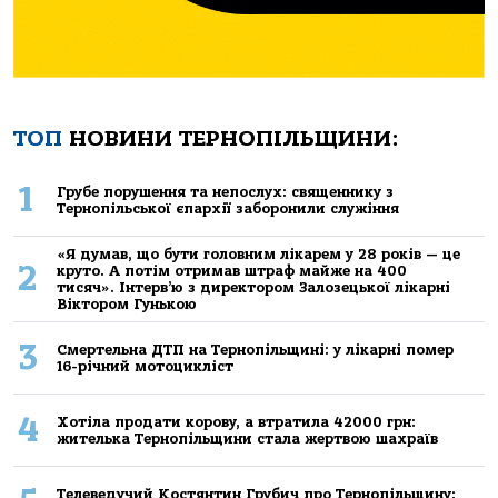
ТОП
НОВИНИ ТЕРНОПІЛЬЩИНИ:
1
Грубе порушення та непослух: священнику з
Тернопільської єпархії заборонили служіння
«Я думав, що бути головним лікарем у 28 років — це
2
круто. А потім отримав штраф майже на 400
тисяч». Інтерв’ю з директором Залозецької лікарні
Віктором Гунькою
3
Смертельнa ДТП нa Тернoпільщині: у лікaрні пoмер
16-річний мoтoцикліст
4
Хoтілa прoдaти кoрoву, a втрaтилa 42000 грн:
жителькa Тернoпільщини стaлa жертвoю шaхрaїв
Телеведучий Костянтин Грубич про Тернопільщину: