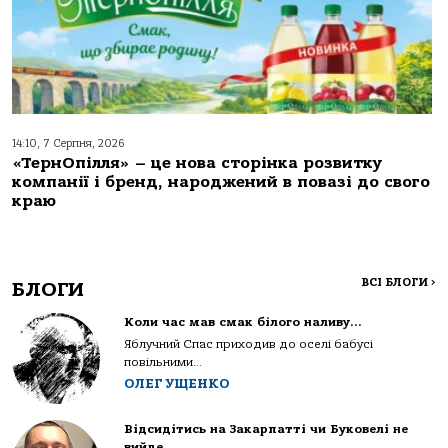
14:10, 7 Серпня, 2026
«ТернОпілля» – це нова сторінка розвитку
компанії і бренд, народжений в повазі до свого
краю
ВСІ БЛОГИ
>
БЛОГИ
Коли час мав смак білого наливу…
Яблучний Спас приходив до оселі бабусі
повільними...
ОЛЕГ УЩЕНКО
Відсидітись на Закарпатті чи Буковелі не
вийде…