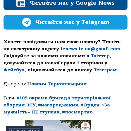
Читайте нас у Google News
Читайте нас у Telegram
Хочете повідомити нам свою новину? Пишіть
на електронну адресу
tenews.te.ua@gmail.com
.
Слідкуйте за нашими новинами в
Твіттер
,
долучайтеся до нашої групи і сторінки у
Фейсбук
, підключайтеся до каналу
Телеграм
.
Джерело:
Новини Тернопільщини
Теги:
#105 окрема бригада територіальної
оборони ЗСУ
,
#нагородження
,
#Орден «За
мужність» III ступеня
,
#посмертно