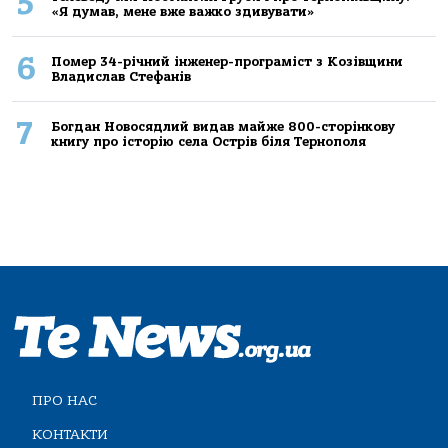
5
«Я думав, мене вже важко здивувати»
6
Помер 34-річний інженер-програміст з Козівщини
Владислав Стефанів
7
Богдан Новосядлий видав майже 800-сторінкову
книгу про історію села Острів біля Тернополя
ПРО НАС
КОНТАКТИ