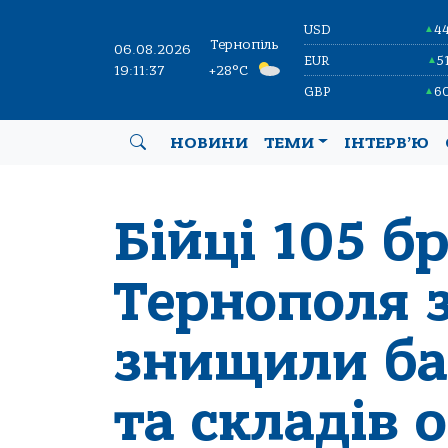
USD
4
▲
Тернопіль
06.08.2026
EUR
5
▲
19:11:38
+28°C
GBP
6
▲
НОВИНИ
ТЕМИ
ІНТЕРВ’Ю
Бійці 105 б
Тернополя 
знищили ба
та складів 