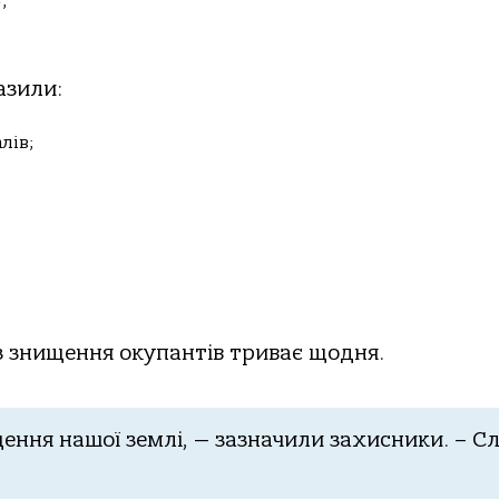
;
азили:
лів;
із знищення окупантів триває щодня.
ення нашої землі, — зазначили захисники. – С