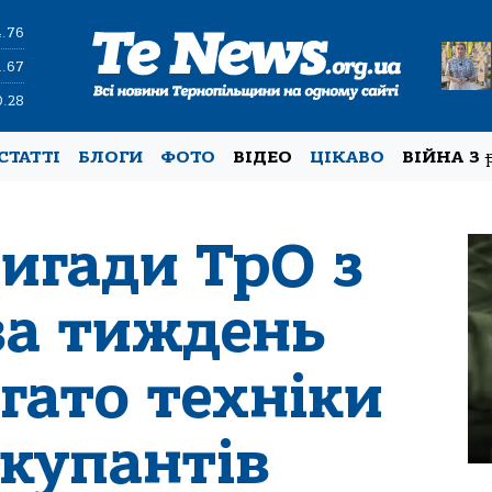
4.76
1.67
0.28
СТАТТІ
БЛОГИ
ФОТО
ВІДЕО
ЦІКАВО
ВІЙНА З
ригади ТрО з
за тиждень
гато техніки
окупантів