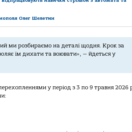
 відпрацьовують навички стрільби з автомата та
рнополя Олег Шелетин
кий ми розбираємо на деталі щодня. Крок за
оляє їм дихати та воювати», — йдеться у
перехопленнями у період з 3 по 9 травня 2026 
ли: