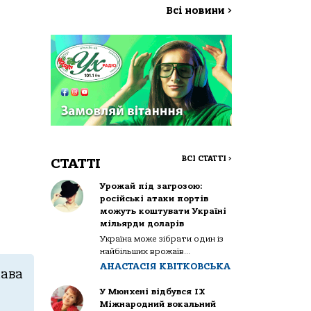
Всі новини
>
ВСІ СТАТТІ
>
СТАТТІ
Урожай під загрозою:
російські атаки портів
можуть коштувати Україні
мільярди доларів
Україна може зібрати один із
найбільших врожаїв...
АНАСТАСІЯ КВІТКОВСЬКА
лава
У Мюнхені відбувся IX
Міжнародний вокальний