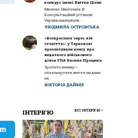
конкурс імені Квітки Цісик
Мюнхен. Німеччина. В
Консультаційній установі
України вшанували...
ЛЮДМИЛА ОСТРОВСЬКА
«Воскресіння через пів
століття»: у Тернополі
презентували книгу про
видатного військового
діяча УПА Василя Процюка
Зробити книжку —
обезсмертити життя людини
на...
ВІКТОРІЯ ДАЙВЕР
ВСІ ІНТЕРВ'Ю
>
ІНТЕРВ'Ю
am