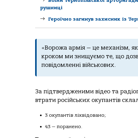
Воїни тернопільської артбригади
рушниці
Героїчно загинув захисник із Те
«Ворожа армія — це механізм, я
кроком ми знищуємо те, що дозв
повідомленні військових.
За підтвердженими відео та радіо
втрати російських окупантів скла
3 окупантів ліквідовано;
43 — поранено.