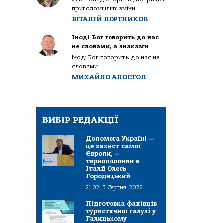
приголомшливі зміни...
ВІТАЛІЙ ПОРТНИКОВ
Іноді Бог говорить до нас
не словами, а знаками
Іноді Бог говорить до нас не
словами...
МИХАЙЛО АПОСТОЛ
ВИБІР РЕДАКЦІЇ
Допомога Україні —
це захист самої
Європи, –
тернополянин в
Італії Олесь
Городецький
21:02, 3 Серпня, 2026
Підготовка фахівців
туристичної галузі у
Галицькому