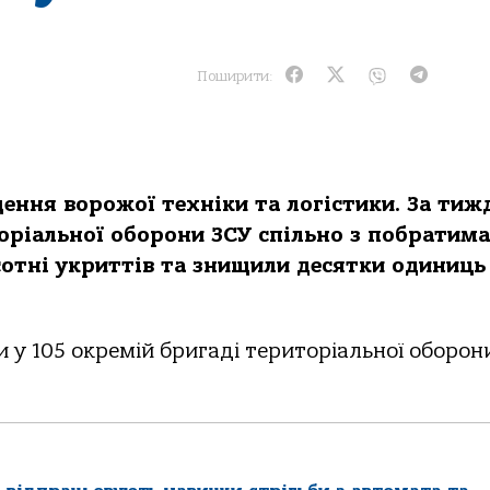
Поширити:
ення ворожої техніки та логістики. За тиж
торіальної оборони ЗСУ спільно з побратим
 сотні укриттів та знищили десятки одиниць
 у 105 окремій бригаді територіальної оборон