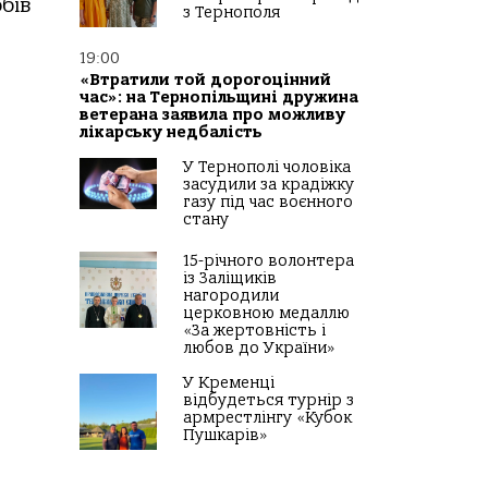
бів
з Тернополя
19:00
«Втратили той дорогоцінний
час»: на Тернопільщині дружина
ветерана заявила про можливу
лікарську недбалість
У Тернополі чоловіка
засудили за крадіжку
газу під час воєнного
стану
15-річного волонтера
із Заліщиків
нагородили
церковною медаллю
«За жертовність і
любов до України»
У Кременці
відбудеться турнір з
армрестлінгу «Кубок
Пушкарів»