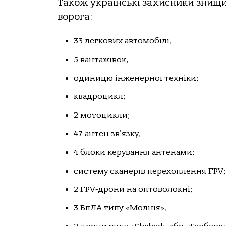
Також українські захисники знищил
ворога:
33 легкових автомобілі;
5 вантажівок;
одиницю інженерної техніки;
квадроцикл;
2 мотоцикли;
47 антен зв’язку;
4 блоки керування антенами;
систему сканерів перехоплення FPV;
2 FPV-дрони на оптоволокні;
3 БпЛА типу «Молнія»;