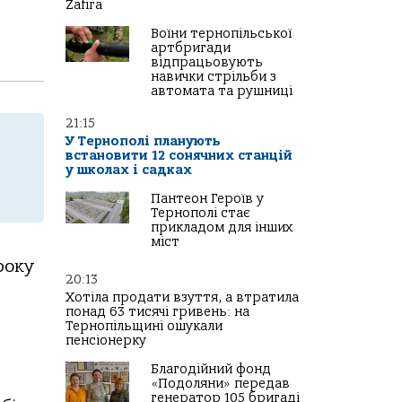
Zafira
Воїни тернопільської
артбригади
відпрацьовують
навички стрільби з
автомата та рушниці
21:15
У Тернополі планують
встановити 12 сонячних станцій
у школах і садках
Пантеон Героїв у
Тернополі стає
прикладом для інших
міст
року
20:13
Хотіла продати взуття, а втратила
понад 63 тисячі гривень: на
Тернопільщині ошукали
пенсіонерку
Благодійний фонд
«Подоляни» передав
генератор 105 бригаді