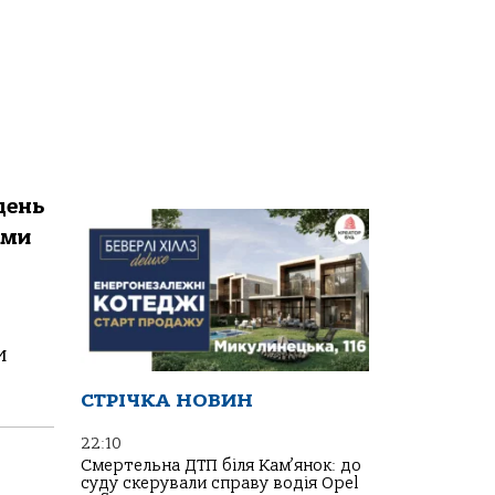
день
ами
и
СТРІЧКА НОВИН
22:10
Смертельна ДТП біля Кам’янок: до
суду скерували справу водія Opel