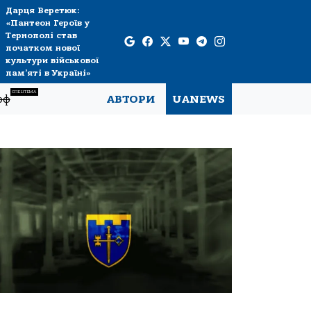
Дарця Веретюк:
«Пантеон Героїв у
Тернополі став
початком нової
культури військової
пам’яті в Україні»
СПЕЦТЕМА
рф
АВТОРИ
UANEWS