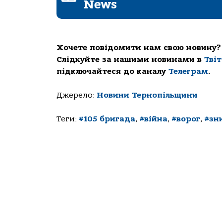
News
Хочете повідомити нам свою новину?
Слідкуйте за нашими новинами в
Тві
підключайтеся до каналу
Телеграм
.
Джерело:
Новини Тернопільщини
Теги:
#105 бригада
,
#війна
,
#ворог
,
#зн