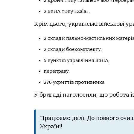
2 дрони типу «Shahed» або «Гербера»
2 БпЛА типу «Zala».
Крім цього, українські військові ур
2 склади пально-мастильних матеріа
2 склади боєкомплекту;
5 пунктів управління БпЛА;
переправу;
276 укриттів противника.
У бригаді наголосили, що робота 
Працюємо далі. До повного очищ
Україні!