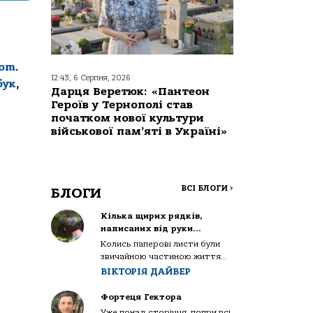
com
.
12:43, 6 Серпня, 2026
бук
,
Дарця Веретюк: «Пантеон
Героїв у Тернополі став
початком нової культури
військової пам’яті в Україні»
ВСІ БЛОГИ
>
БЛОГИ
Кілька щирих рядків,
написаних від руки…
Колись паперові листи були
звичайною частиною життя...
ВІКТОРІЯ ДАЙВЕР
Фортеця Гектора
Уже понад сторіччя, попри всі