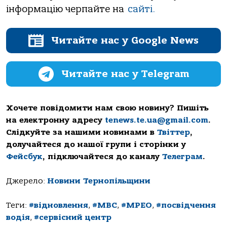
інформацію черпайте на
сайті.
Читайте нас у Google News
Читайте нас у Telegram
Хочете повідомити нам свою новину? Пишіть
на електронну адресу
tenews.te.ua@gmail.com
.
Слідкуйте за нашими новинами в
Твіттер
,
долучайтеся до нашої групи і сторінки у
Фейсбук
, підключайтеся до каналу
Телеграм
.
Джерело:
Новини Тернопільщини
Теги:
#відновлення
,
#МВС
,
#МРЕО
,
#посвідчення
водія
,
#сервісний центр