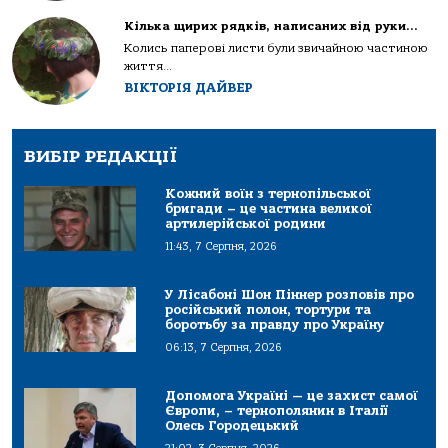
Кілька щирих рядків, написаних від руки…
Колись паперові листи були звичайною частиною
життя...
ВІКТОРІЯ ДАЙВЕР
ВИБІР РЕДАКЦІЇ
Кожний воїн з тернопільської
бригади – це частина великої
артилерійської родини
11:43, 7 Серпня, 2026
У Лісабоні Шон Піннер розповів про
російський полон, тортури та
боротьбу за правду про Україну
06:13, 7 Серпня, 2026
Допомога Україні — це захист самої
Європи, – тернополянин в Італії
Олесь Городецький