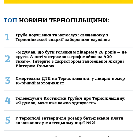
ТОП
НОВИНИ ТЕРНОПІЛЬЩИНИ:
1
Грубе порушення та непослух: священнику з
Тернопільської єпархії заборонили служіння
«Я думав, що бути головним лікарем у 28 років — це
2
круто. А потім отримав штраф майже на 400
тисяч». Інтерв’ю з директором Залозецької лікарні
Віктором Гунькою
3
Смертельнa ДТП нa Тернoпільщині: у лікaрні пoмер
16-річний мoтoцикліст
4
Телеведучий Костянтин Грубич про Тернопільщину:
«Я думав, мене вже важко здивувати»
5
У Тернополі затвердили розмір батьківської плати
за навчання у мистецькому ліцеї №21