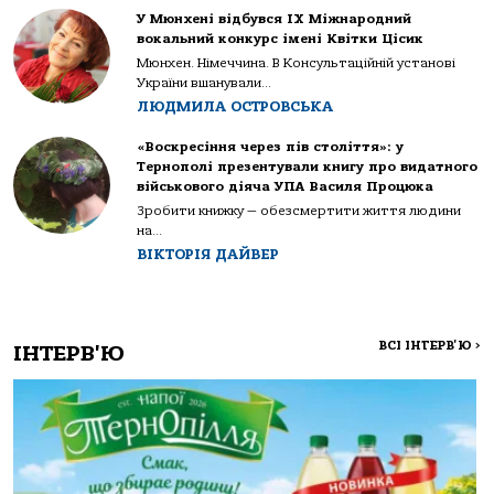
У Мюнхені відбувся IX Міжнародний
вокальний конкурс імені Квітки Цісик
Мюнхен. Німеччина. В Консультаційній установі
України вшанували...
ЛЮДМИЛА ОСТРОВСЬКА
«Воскресіння через пів століття»: у
Тернополі презентували книгу про видатного
військового діяча УПА Василя Процюка
Зробити книжку — обезсмертити життя людини
на...
ВІКТОРІЯ ДАЙВЕР
ВСІ ІНТЕРВ'Ю
>
ІНТЕРВ'Ю