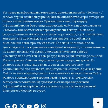
Усі права на інформаційні матеріали, розміщені на сайті «TeNews» /
tenews.org.ua, захищені українським законодавством про авторське
право та інші суміжні права. При використанні, передруку
інформаційних та фото-,відеоматеріалів сайту, гіперпосилання на
«TeNews» має міститися в першому абзаці тексту. Точка зору
редакції може не збігатися з точкою зору автора, а усі опубліковані
матеріали не претендують на об'єктивність та всебічність
висвітлення теми, про яку йдеться. Редакція не відповідає за
достовірність та тлумачення наведеної інформації, а також може не
поділяти погляди та думки, висловлені читачами сайту в
коментарях до статей, а сам ресурс виконує винятково роль носія.
Користуючись Сайтом, відвідувач підтверджує, що досяг 21-
річного віку. У разі, якщо Ви не досягли 21-річного віку — не
розпочинайте або припиніть користування Сайтом. Адміністрація
Сайту не несе відповідальності за законність використання Сайту
та його сервісів Користувачем, який не досяг 21-річного віку.
Матеріали з поміткою (R) публікуються на правах реклами.
Інформаційні матеріали сайту tenews.org.ua є інтелектуальною
власністю інтернет-ресурсу.