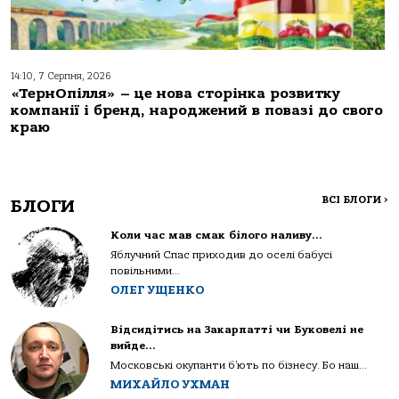
14:10, 7 Серпня, 2026
«ТернОпілля» – це нова сторінка розвитку
компанії і бренд, народжений в повазі до свого
краю
ВСІ БЛОГИ
>
БЛОГИ
Коли час мав смак білого наливу…
Яблучний Спас приходив до оселі бабусі
повільними...
ОЛЕГ УЩЕНКО
Відсидітись на Закарпатті чи Буковелі не
вийде…
Московські окупанти б’ють по бізнесу. Бо наш...
МИХАЙЛО УХМАН