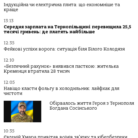
Індукційна чи електрична плита: що економніше та
краще
13:13
Середня зарплата на Тернопільщині перевищила 25,5
тисячі гривень: де платять найбільше
12:35
Фейкові успіхи ворога: ситуація біля Білого Колодязя
12:10
«Безпечний рахунок» виявився пасткою: жителька
Кременця втратила 28 тисяч
12:05
Навіщо класти фольгу в холодильник: лайфхак для
чистоти
Обірвалось життя Героя з Тернополя
Богдана Сосінського
10:35
Євгеній Хмара привітав воїнів зв’язку та кібербезпеки