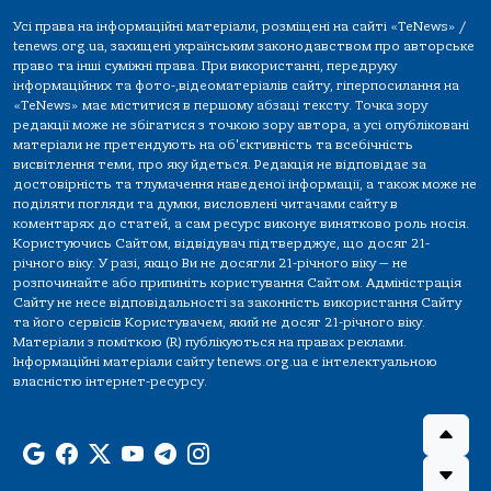
Усі права на інформаційні матеріали, розміщені на сайті «TeNews» /
tenews.org.ua, захищені українським законодавством про авторське
право та інші суміжні права. При використанні, передруку
інформаційних та фото-,відеоматеріалів сайту, гіперпосилання на
«TeNews» має міститися в першому абзаці тексту. Точка зору
редакції може не збігатися з точкою зору автора, а усі опубліковані
матеріали не претендують на об'єктивність та всебічність
висвітлення теми, про яку йдеться. Редакція не відповідає за
достовірність та тлумачення наведеної інформації, а також може не
поділяти погляди та думки, висловлені читачами сайту в
коментарях до статей, а сам ресурс виконує винятково роль носія.
Користуючись Сайтом, відвідувач підтверджує, що досяг 21-
річного віку. У разі, якщо Ви не досягли 21-річного віку — не
розпочинайте або припиніть користування Сайтом. Адміністрація
Сайту не несе відповідальності за законність використання Сайту
та його сервісів Користувачем, який не досяг 21-річного віку.
Матеріали з поміткою (R) публікуються на правах реклами.
Інформаційні матеріали сайту tenews.org.ua є інтелектуальною
власністю інтернет-ресурсу.