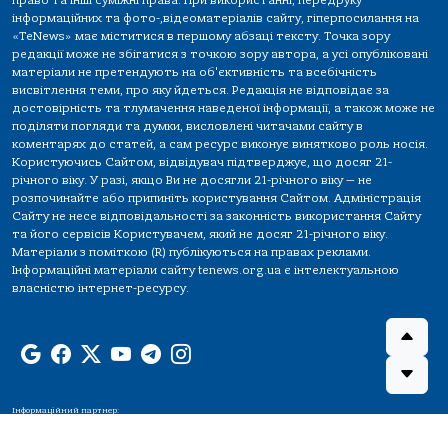
право та інші суміжні права. При використанні, передруку
інформаційних та фото-,відеоматеріалів сайту, гіперпосилання на
«TeNews» має міститися в першому абзаці тексту. Точка зору
редакції може не збігатися з точкою зору автора, а усі опубліковані
матеріали не претендують на об'єктивність та всебічність
висвітлення теми, про яку йдеться. Редакція не відповідає за
достовірність та тлумачення наведеної інформації, а також може не
поділяти погляди та думки, висловлені читачами сайту в
коментарях до статей, а сам ресурс виконує винятково роль носія.
Користуючись Сайтом, відвідувач підтверджує, що досяг 21-
річного віку. У разі, якщо Ви не досягли 21-річного віку — не
розпочинайте або припиніть користування Сайтом. Адміністрація
Сайту не несе відповідальності за законність використання Сайту
та його сервісів Користувачем, який не досяг 21-річного віку.
Матеріали з поміткою (R) публікуються на правах реклами.
Інформаційні матеріали сайту tenews.org.ua є інтелектуальною
власністю інтернет-ресурсу.
Інформаційний партнер: