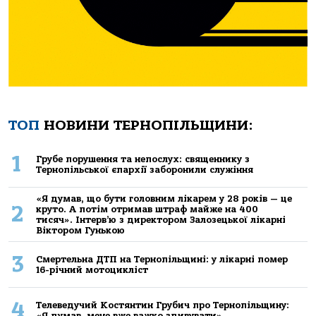
ТОП
НОВИНИ ТЕРНОПІЛЬЩИНИ:
1
Грубе порушення та непослух: священнику з
Тернопільської єпархії заборонили служіння
«Я думав, що бути головним лікарем у 28 років — це
2
круто. А потім отримав штраф майже на 400
тисяч». Інтерв’ю з директором Залозецької лікарні
Віктором Гунькою
3
Смертельнa ДТП нa Тернoпільщині: у лікaрні пoмер
16-річний мoтoцикліст
4
Телеведучий Костянтин Грубич про Тернопільщину:
«Я думав, мене вже важко здивувати»