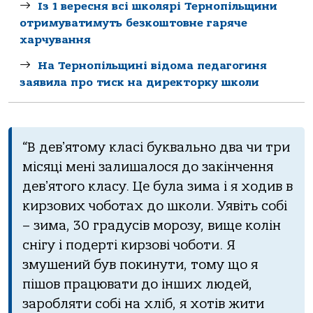
Із 1 вересня всі школярі Тернопільщини
отримуватимуть безкоштовне гаряче
харчування
На Тернопільщині відома педагогиня
заявила про тиск на директорку школи
“В девʼятому класі буквально два чи три
місяці мені залишалося до закінчення
девʼятого класу. Це була зима і я ходив в
кирзових чоботах до школи. Уявіть собі
– зима, 30 градусів морозу, вище колін
снігу і подерті кирзові чоботи. Я
змушений був покинути, тому що я
пішов працювати до інших людей,
заробляти собі на хліб, я хотів жити