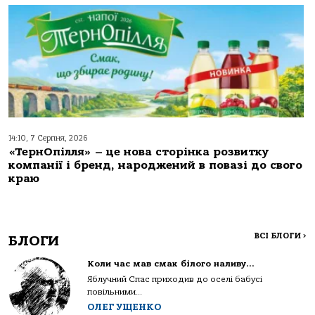
14:10, 7 Серпня, 2026
«ТернОпілля» – це нова сторінка розвитку
компанії і бренд, народжений в повазі до свого
краю
ВСІ БЛОГИ
>
БЛОГИ
Коли час мав смак білого наливу…
Яблучний Спас приходив до оселі бабусі
повільними...
ОЛЕГ УЩЕНКО