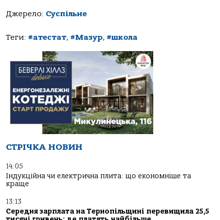
Джерело:
Суспільне
Теги:
#атестат
,
#Мазур
,
#школа
СТРІЧКА НОВИН
14:05
Індукційна чи електрична плита: що економніше та
краще
13:13
Середня зарплата на Тернопільщині перевищила 25,5
тисячі гривень: де платять найбільше