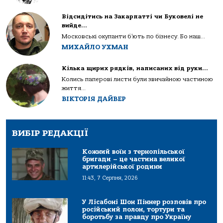
Відсидітись на Закарпатті чи Буковелі не
вийде…
Московські окупанти б’ють по бізнесу. Бо наш...
МИХАЙЛО УХМАН
Кілька щирих рядків, написаних від руки…
Колись паперові листи були звичайною частиною
життя...
ВІКТОРІЯ ДАЙВЕР
ВИБІР РЕДАКЦІЇ
Кожний воїн з тернопільської
бригади – це частина великої
артилерійської родини
11:43, 7 Серпня, 2026
У Лісабоні Шон Піннер розповів про
російський полон, тортури та
боротьбу за правду про Україну