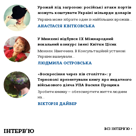
Урожай під загрозою: російські атаки портів
можуть коштувати Україні мільярди доларів
Україна може зібрати один із найбільших врожаїв...
АНАСТАСІЯ КВІТКОВСЬКА
У Мюнхені відбувся IX Міжнародний
вокальний конкурс імені Квітки Цісик
Мюнхен. Німеччина. В Консультаційній установі
України вшанували...
ЛЮДМИЛА ОСТРОВСЬКА
«Воскресіння через пів століття»: у
Тернополі презентували книгу про видатного
військового діяча УПА Василя Процюка
Зробити книжку — обезсмертити життя людини
на...
ВІКТОРІЯ ДАЙВЕР
ВСІ ІНТЕРВ'Ю
>
ІНТЕРВ'Ю