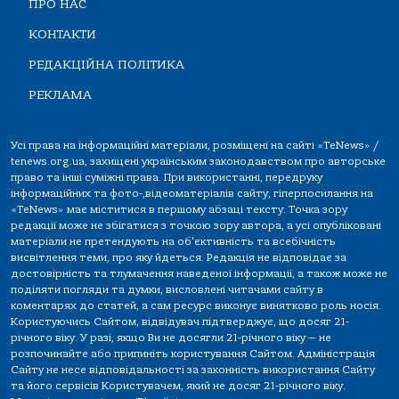
ПРО НАС
КОНТАКТИ
РЕДАКЦІЙНА ПОЛІТИКА
РЕКЛАМА
Усі права на інформаційні матеріали, розміщені на сайті «TeNews» /
tenews.org.ua, захищені українським законодавством про авторське
право та інші суміжні права. При використанні, передруку
інформаційних та фото-,відеоматеріалів сайту, гіперпосилання на
«TeNews» має міститися в першому абзаці тексту. Точка зору
редакції може не збігатися з точкою зору автора, а усі опубліковані
матеріали не претендують на об'єктивність та всебічність
висвітлення теми, про яку йдеться. Редакція не відповідає за
достовірність та тлумачення наведеної інформації, а також може не
поділяти погляди та думки, висловлені читачами сайту в
коментарях до статей, а сам ресурс виконує винятково роль носія.
Користуючись Сайтом, відвідувач підтверджує, що досяг 21-
річного віку. У разі, якщо Ви не досягли 21-річного віку — не
розпочинайте або припиніть користування Сайтом. Адміністрація
Сайту не несе відповідальності за законність використання Сайту
та його сервісів Користувачем, який не досяг 21-річного віку.