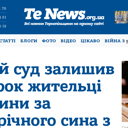
4.76
1.61
0.19
СТАТТІ
БЛОГИ
ФОТО
ВІДЕО
ЦІКАВО
ВІЙНА З
й суд залишив
рок жительці
ини за
річного сина з
Суд