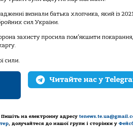
дженні визнали батька хлопчика, який із 202
бройних сил України.
торона захисту просила пом’якшити покарання
каргу.
ї сили.
Читайте нас у Telegr
 Пишіть на електронну адресу
tenews.te.ua@gmail.
ттер
, долучайтеся до нашої групи і сторінки у
Фейс