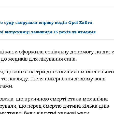
 суду скерували справу водія Opel Zafira
ої випускниці залишили 15 років ув’язнення
оці мати оформила соціальну допомогу на дити
до медиків для лікування сина.
я, що жінка на три дні залишила малолітнього
і та нагляду. Після повернення додому вона
тами.
овила, що причиною смерті стала механічна
іксували, що перед смертю дитина кілька днів
у тракті були відсутні харчові маси.