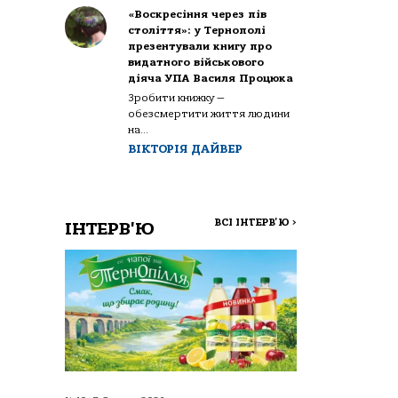
«Воскресіння через пів
століття»: у Тернополі
презентували книгу про
видатного військового
діяча УПА Василя Процюка
Зробити книжку —
обезсмертити життя людини
на...
ВІКТОРІЯ ДАЙВЕР
ВСІ ІНТЕРВ'Ю
>
ІНТЕРВ'Ю