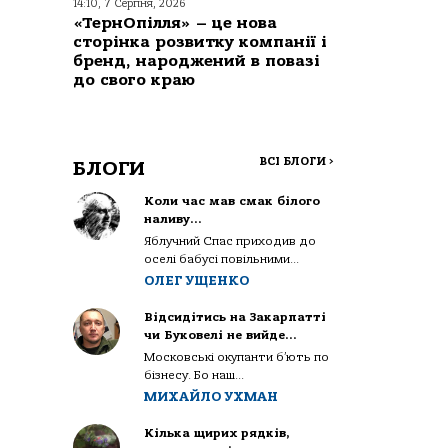
14:10, 7 Серпня, 2026
«ТернОпілля» – це нова
сторінка розвитку компанії і
бренд, народжений в повазі
до свого краю
ВСІ БЛОГИ
>
БЛОГИ
Коли час мав смак білого
наливу…
Яблучний Спас приходив до
оселі бабусі повільними...
ОЛЕГ УЩЕНКО
Відсидітись на Закарпатті
чи Буковелі не вийде…
Московські окупанти б’ють по
бізнесу. Бо наш...
МИХАЙЛО УХМАН
Кілька щирих рядків,