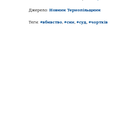
Джерело:
Новини Тернопільщини
Теги:
#вбивство
,
#син
,
#суд
,
#чортків