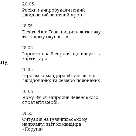
20:05
Росіяни випробували новий
швидкісний зенітний дрон
18:35
Destruction Team нищить логістику
та техніку окупантів
18:05
Гороскоп на 9 серпня: що віщують
карти Таро
ну,
16:35
Героїзм командира «Гіря»: шість
ліквідованих та семеро полонених
16:05
Чому Вучич запросив Зеленського:
стратегія Сербії
14:35
Ситуація на Гуляйпільському
напрямку: звіт командира
«Перуна»