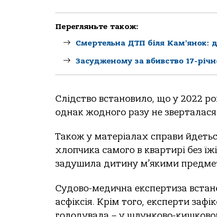
Перегляньте також:
Смертельна ДТП біля Кам’янок: до
Засудженому за вбивство 17-річн
Слідство встановило, що у 2022 р
однак жодного разу не зверталася 
Також у матеріалах справи йдетьс
хлопчика самого в квартирі без їж
задушила дитину м’якими предме
Судово-медична експертиза встан
асфіксія. Крім того, експерти заф
голодувала – у шлунково-кишковом