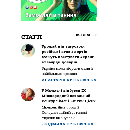
ВСІ СТАТТІ
>
СТАТТІ
Урожай під загрозою:
російські атаки портів
можуть коштувати Україні
мільярди доларів
Україна може зібрати один із
найбільших врожаїв...
АНАСТАСІЯ КВІТКОВСЬКА
У Мюнхені відбувся IX
Міжнародний вокальний
конкурс імені Квітки Цісик
Мюнхен. Німеччина. В
Консультаційній установі
України вшанували...
ЛЮДМИЛА ОСТРОВСЬКА