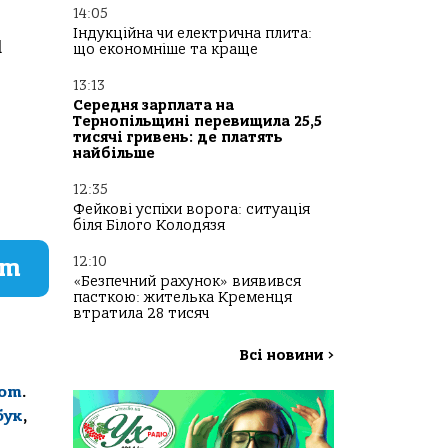
14:05
Індукційна чи електрична плита:
1
що економніше та краще
13:13
Середня зарплата на
Тернопільщині перевищила 25,5
,
тисячі гривень: де платять
найбільше
12:35
Фейкові успіхи ворога: ситуація
біля Білого Колодязя
12:10
am
«Безпечний рахунок» виявився
пасткою: жителька Кременця
втратила 28 тисяч
Всі новини
>
com
.
бук
,