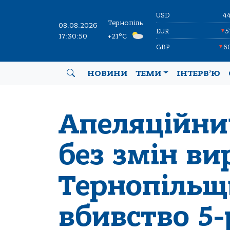
USD
4
Тернопіль
08.08.2026
EUR
5
▼
17:30:51
+21°C
GBP
6
▼
НОВИНИ
ТЕМИ
ІНТЕРВ’Ю
Апеляційни
без змін ви
Тернопільщ
вбивство 5-