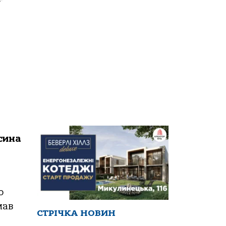
сина
о
мав
СТРІЧКА НОВИН