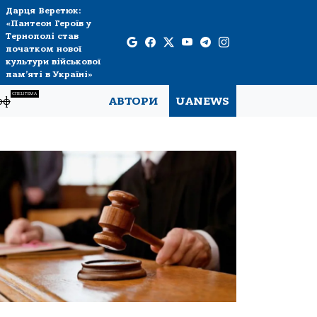
Дарця Веретюк:
«Пантеон Героїв у
Тернополі став
початком нової
культури військової
пам’яті в Україні»
СПЕЦТЕМА
рф
АВТОРИ
UANEWS
.