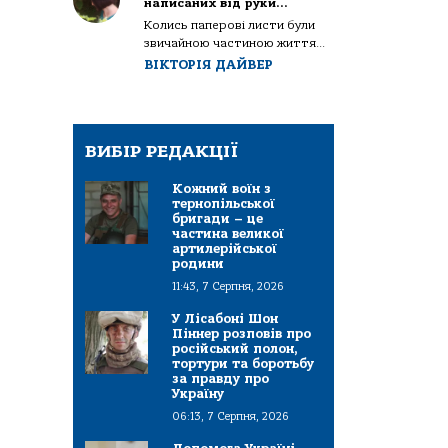
написаних від руки…
Колись паперові листи були
звичайною частиною життя...
ВІКТОРІЯ ДАЙВЕР
ВИБІР РЕДАКЦІЇ
Кожний воїн з
тернопільської
бригади – це
частина великої
артилерійської
родини
11:43, 7 Серпня, 2026
У Лісабоні Шон
Піннер розповів про
російський полон,
тортури та боротьбу
за правду про
Україну
06:13, 7 Серпня, 2026