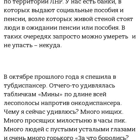
по территории ЛНР. У нас есть банки, в
которых выдают социальные пособия и
пенсии, возле которых живой стеной стоят
люди в ожидании пенсии или пособия. В
таких очередях запросто можно умереть и
не упасть – некуда.
В октябре прошлого года я спешила в
тубдиспансер. Отчего-то удивлялась
табличкам «Мины» по длине всей
лесополосы напротив онкодиспансера.
Чему я сейчас удивлюсь? Много нищих.
Много просящих милостыню в часы пик.
Много людей с пустыми усталыми глазами
и очень много горького «За что боролись?