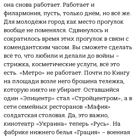
она снова работает. Работает и
филармония, пусть, только днём, но всё же.
Для молодёжи город как место прогулок
вообще не поменялся. Сдвинулось и
сократилось время этих прогулок в связи с
комендантским часом. Вы сможете сделать
всё то, что любили и делали до войны –
стрижка, косметические услуги, всё это
есть. «Метро» не работает. Почти по Кингу
на площади возле него брошена тележка,
которую никто не убирает. Оставшийся
один «Эпицентр» стал «Стройцентром», а в
сети семейных ресторанов «Мафия»
солдатская столовая. Да, это важно,
кинотеатр «Украина» теперь «Русь». На
фабрике нижнего белья «Грация» – военная