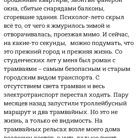
окна, сбитые снарядами балконы,
сгоревшие здания. Психолог-лето скрыл
всё то, от чего я жмурилось зимой и
отворачивалась, проезжая мимо. И сейчас,
на какие-то секунды, можно подумать, что
это прежний город и прежняя жизнь. Со
студенческих лет у меня был роман с
трамваями – самым безопасным и старым
городским видом транспорта. С
отсутствием света трамваи и весь
электротранспорт перестал ходить. Пару
месяцев назад запустили троллейбусный
маршрут и два трамвайных. Но это не
жизнь, а только её видимость. На
трамвайных рельсах возле моего дома
разложен костёр, а чуть дальше висят