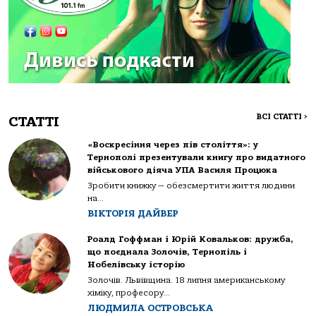
ВСІ СТАТТІ
>
СТАТТІ
«Воскресіння через пів століття»: у
Тернополі презентували книгу про видатного
військового діяча УПА Василя Процюка
Зробити книжку — обезсмертити життя людини
на...
ВІКТОРІЯ ДАЙВЕР
Роалд Гоффман і Юрій Ковальков: дружба,
що поєднала Золочів, Тернопіль і
Нобелівську історію
Золочів. Львівщина. 18 липня американському
хіміку, професору...
ЛЮДМИЛА ОСТРОВСЬКА