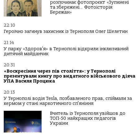
розпочинає фотопроєкт «Зупинені
та збережені… Фотоісторія
Бережан»
22:10
Героїчно загинув захисник із Тернополя Олег Шелетин
21:14
У парку «Здоров’я» в Тернополі відкрили інклюзивний
дитячий майданчик
20:31
«Воскресіння через пів століття»: у Тернополі
презентували книгу про видатного військового діяча
УПА Василя Процюка
20:13
У Тернополі водія Tesla, позбавленого прав, спіймали за
кермом у стані наркотичного сп’яніння
Вчитель із Тернополя увійшов до
ТОП-50 найкращих педагогів
України