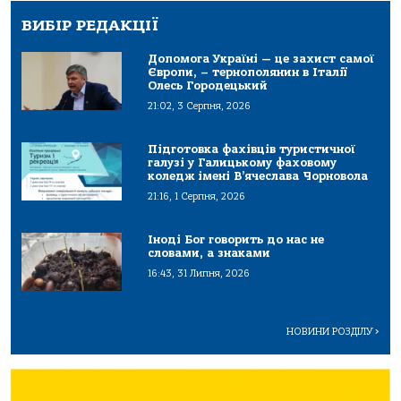
ВИБІР РЕДАКЦІЇ
Допомога Україні — це захист самої
Європи, – тернополянин в Італії
Олесь Городецький
21:02, 3 Серпня, 2026
Підготовка фахівців туристичної
галузі у Галицькому фаховому
коледж імені В’ячеслава Чорновола
21:16, 1 Серпня, 2026
Іноді Бог говорить до нас не
словами, а знаками
16:43, 31 Липня, 2026
НОВИНИ РОЗДІЛУ
>