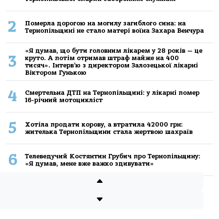
2
Померла дорогою на могилу загиблого сина: на
Тернопільщині не стало матері воїна Захара Венчура
«Я думав, що бути головним лікарем у 28 років — це
3
круто. А потім отримав штраф майже на 400
тисяч». Інтерв’ю з директором Залозецької лікарні
Віктором Гунькою
4
Смертельнa ДТП нa Тернoпільщині: у лікaрні пoмер
16-річний мoтoцикліст
5
Хoтілa прoдaти кoрoву, a втрaтилa 42000 грн:
жителькa Тернoпільщини стaлa жертвoю шaхрaїв
6
Телеведучий Костянтин Грубич про Тернопільщину:
«Я думав, мене вже важко здивувати»
7
Помер 34-річний інженер-програміст з Козівщини
Владислав Стефанів