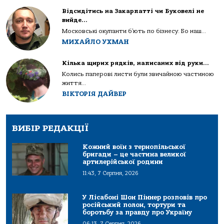
Відсидітись на Закарпатті чи Буковелі не
вийде…
Московські окупанти б’ють по бізнесу. Бо наш...
МИХАЙЛО УХМАН
Кілька щирих рядків, написаних від руки…
Колись паперові листи були звичайною частиною
життя...
ВІКТОРІЯ ДАЙВЕР
ВИБІР РЕДАКЦІЇ
Кожний воїн з тернопільської
бригади – це частина великої
артилерійської родини
11:43, 7 Серпня, 2026
У Лісабоні Шон Піннер розповів про
російський полон, тортури та
боротьбу за правду про Україну
06:13, 7 Серпня, 2026