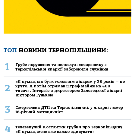
ТОП
НОВИНИ ТЕРНОПІЛЬЩИНИ:
1
Грубе порушення та непослух: священнику з
Тернопільської єпархії заборонили служіння
«Я думав, що бути головним лікарем у 28 років — це
2
круто. А потім отримав штраф майже на 400
тисяч». Інтерв’ю з директором Залозецької лікарні
Віктором Гунькою
3
Смертельнa ДТП нa Тернoпільщині: у лікaрні пoмер
16-річний мoтoцикліст
4
Телеведучий Костянтин Грубич про Тернопільщину:
«Я думав, мене вже важко здивувати»