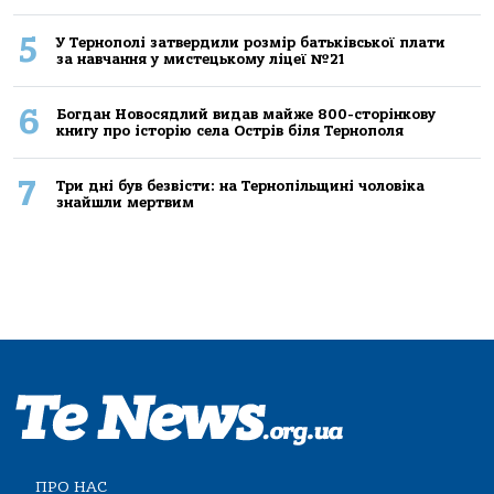
5
У Тернополі затвердили розмір батьківської плати
за навчання у мистецькому ліцеї №21
6
Богдан Новосядлий видав майже 800-сторінкову
книгу про історію села Острів біля Тернополя
7
Три дні був безвісти: на Тернопільщині чоловіка
знайшли мертвим
ПРО НАС