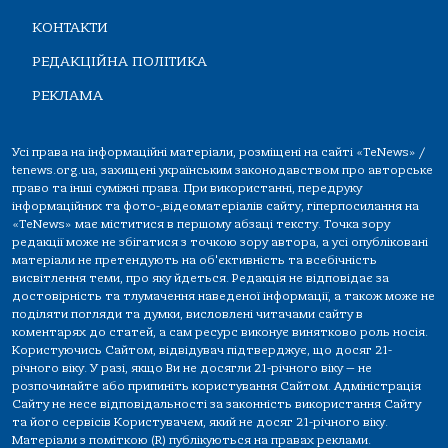
КОНТАКТИ
РЕДАКЦІЙНА ПОЛІТИКА
РЕКЛАМА
Усі права на інформаційні матеріали, розміщені на сайті «TeNews» /
tenews.org.ua, захищені українським законодавством про авторське
право та інші суміжні права. При використанні, передруку
інформаційних та фото-,відеоматеріалів сайту, гіперпосилання на
«TeNews» має міститися в першому абзаці тексту. Точка зору
редакції може не збігатися з точкою зору автора, а усі опубліковані
матеріали не претендують на об'єктивність та всебічність
висвітлення теми, про яку йдеться. Редакція не відповідає за
достовірність та тлумачення наведеної інформації, а також може не
поділяти погляди та думки, висловлені читачами сайту в
коментарях до статей, а сам ресурс виконує винятково роль носія.
Користуючись Сайтом, відвідувач підтверджує, що досяг 21-
річного віку. У разі, якщо Ви не досягли 21-річного віку — не
розпочинайте або припиніть користування Сайтом. Адміністрація
Сайту не несе відповідальності за законність використання Сайту
та його сервісів Користувачем, який не досяг 21-річного віку.
Матеріали з поміткою (R) публікуються на правах реклами.