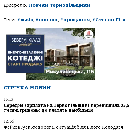
Джерело:
Новини Тернопільщини
Теги:
#львів
,
#поорон
,
#прощання
,
#Степан Гіга
СТРІЧКА НОВИН
13:13
Середня зарплата на Тернопільщині перевищила 25,5
тисячі гривень: де платять найбільше
12:35
Фейкові успіхи ворога: ситуація біля Білого Колодязя