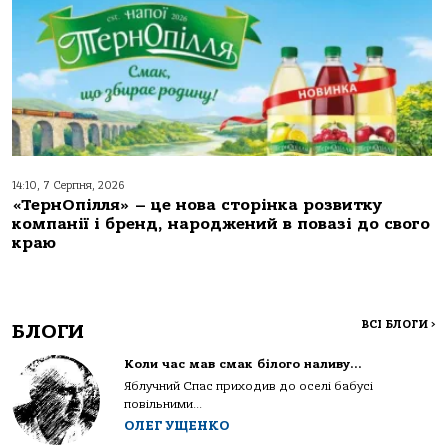
14:10, 7 Серпня, 2026
«ТернОпілля» – це нова сторінка розвитку
компанії і бренд, народжений в повазі до свого
краю
ВСІ БЛОГИ
>
БЛОГИ
Коли час мав смак білого наливу…
Яблучний Спас приходив до оселі бабусі
повільними...
ОЛЕГ УЩЕНКО