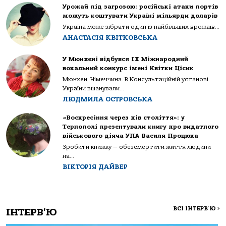
Урожай під загрозою: російські атаки портів
можуть коштувати Україні мільярди доларів
Україна може зібрати один із найбільших врожаїв...
АНАСТАСІЯ КВІТКОВСЬКА
У Мюнхені відбувся IX Міжнародний
вокальний конкурс імені Квітки Цісик
Мюнхен. Німеччина. В Консультаційній установі
України вшанували...
ЛЮДМИЛА ОСТРОВСЬКА
«Воскресіння через пів століття»: у
Тернополі презентували книгу про видатного
військового діяча УПА Василя Процюка
Зробити книжку — обезсмертити життя людини
на...
ВІКТОРІЯ ДАЙВЕР
ВСІ ІНТЕРВ'Ю
>
ІНТЕРВ'Ю