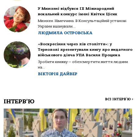
У Мюнхені відбувся IX Міжнародний
вокальний конкурс імені Квітки Цісик
Мюнхен. Німеччина. В Консультаційній установі
України вшанували...
ЛЮДМИЛА ОСТРОВСЬКА
«Воскресіння через пів століття»: у
Тернополі презентували книгу про видатного
військового діяча УПА Василя Процюка
Зробити книжку — обезсмертити життя людини
на...
ВІКТОРІЯ ДАЙВЕР
ВСІ ІНТЕРВ'Ю
>
ІНТЕРВ'Ю