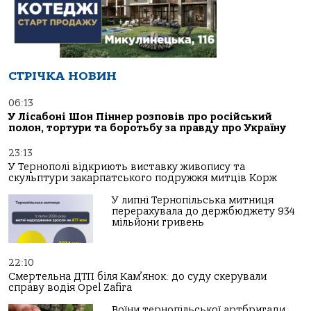
СТРІЧКА НОВИН
06:13
У Лісабоні Шон Піннер розповів про російський
полон, тортури та боротьбу за правду про Україну
23:13
У Тернополі відкриють виставку живопису та
скульптури закарпатського подружжя митців Корж
У липні Тернопільська митниця
перерахувала до держбюджету 934
мільйони гривень
22:10
Смертельна ДТП біля Кам’янок: до суду скерували
справу водія Opel Zafira
Воїни тернопільської артбригади