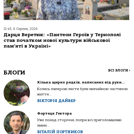
12:43, 6 Серпня, 2026
Дарця Веретюк: «Пантеон Героїв у Тернополі
став початком нової культури військової
пам’яті в Україні»
ВСІ БЛОГИ
>
БЛОГИ
Кілька щирих рядків, написаних від руки…
Колись паперові листи були звичайною частиною
життя...
ВІКТОРІЯ ДАЙВЕР
Фортеця Гектора
Уже понад сторіччя, попри всі приголомшливі
зміни...
ВІТАЛІЙ ПОРТНИКОВ