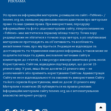
РЕКЛАМА
Усі права на інформаційні матеріали, розміщені на сайті «TeNews» /
tenews.org.ua, захищені українським законодавством про авторське
право та інші суміжні права. При використанні, передруку
інформаційних та фото-,відеоматеріалів сайту, гіперпосилання на
«TeNews» має міститися в першому абзаці тексту. Точка зору
редакції може не збігатися з точкою зору автора, а усі опубліковані
матеріали не претендують на об'єктивність та всебічність
висвітлення теми, про яку йдеться. Редакція не відповідає за
достовірність та тлумачення наведеної інформації, а також може не
поділяти погляди та думки, висловлені читачами сайту в
коментарях до статей, а сам ресурс виконує винятково роль носія.
Користуючись Сайтом, відвідувач підтверджує, що досяг 21-
річного віку. У разі, якщо Ви не досягли 21-річного віку — не
розпочинайте або припиніть користування Сайтом. Адміністрація
Сайту не несе відповідальності за законність використання Сайту
та його сервісів Користувачем, який не досяг 21-річного віку.
Матеріали з поміткою (R) публікуються на правах реклами.
Інформаційні матеріали сайту tenews.org.ua є інтелектуальною
власністю інтернет-ресурсу.