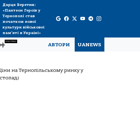
Дарця Веретюк:
«Пантеон Героїв у
Тернополі став
початком нової
культури військової
пам’яті в Україні»
СПЕЦТЕМА
рф
АВТОРИ
UANEWS