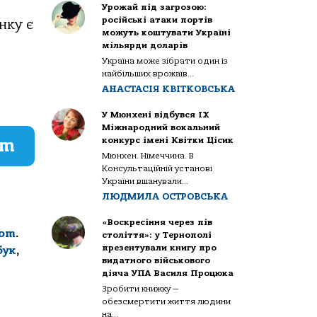
Урожай під загрозою:
російські атаки портів
нку є
можуть коштувати Україні
мільярди доларів
Україна може зібрати один із
найбільших врожаїв...
АНАСТАСІЯ КВІТКОВСЬКА
У Мюнхені відбувся IX
Міжнародний вокальний
конкурс імені Квітки Цісик
am
Мюнхен. Німеччина. В
Консультаційній установі
України вшанували...
ЛЮДМИЛА ОСТРОВСЬКА
«Воскресіння через пів
com
.
століття»: у Тернополі
презентували книгу про
бук
,
видатного військового
діяча УПА Василя Процюка
Зробити книжку —
обезсмертити життя людини
на...