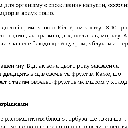
 для організму є споживання капусти, особли
мідорів, яблук тощо.
є доволі прийнятною. Кілограм коштує 8-10 грн,
ї господині, як правило, додають сіль, моркву. А
чи квашене блюдо ще й цукром, яблуками, пер
шенину. Відтак вона цього року заквасила
 двадцять видів овочів та фруктів. Каже, що
увати таким овочево-фруктовим міксом у холо
горішками
ас різноманітних блюд з гарбуза. Це і випічка, і
воч. І якщо раніше господині надавали перевагу