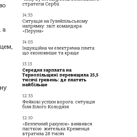
стратегія Сербії
во
14:35
Ситуація на Гуляйпільському
напрямку: звіт командира
 а
«Перуна»
14:05
цем,
Індукційна чи електрична плита:
що економніше та краще
13:13
Середня зарплата на
Тернопільщині перевищила 25,5
тисячі гривень: де платять
найбільше
дну
12:35
Фейкові успіхи ворога: ситуація
біля Білого Колодязя
12:10
«Безпечний рахунок» виявився
пасткою: жителька Кременця
втратила 28 тисяч