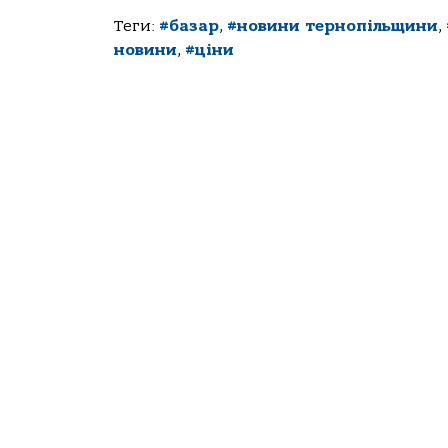
Теги:
#базар
,
#новини тернопільщини
,
новини
,
#ціни