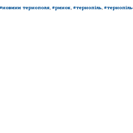
#новини тернополя
,
#ринок
,
#тернопіль
,
#тернопіль