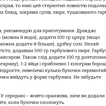
прав, то нині цей стереотип повністю подолан
их блюд, зокрема супів, пюре, тушкованого гар
и, рекомендую для приготування. Дріжджі
 (можна й води), додати 100 гр цукру (якщо
можна додати й більше), дрібку солі. Нехай
істо, додавши 500 гр гарбузового пюре. Гарбу
міксером. Також слід додати 100 гр розтоплен
гарину), 1-2 яйця і приблизно 1 кілограм боро
то підросте, невеличкі кульки-булочки перемота
очки вийдуть у формі гарбузика. Не забудьте
 У середині – жовто-оранжева, наче ви додали
йте, коли булочки охолонуть.