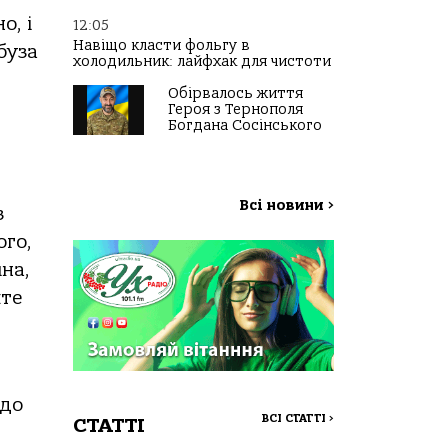
о, і
12:05
Навіщо класти фольгу в
буза
холодильник: лайфхак для чистоти
Обірвалось життя
Героя з Тернополя
Богдана Сосінського
Всі новини
>
з
ого,
шна,
йте
 до
ВСІ СТАТТІ
>
СТАТТІ