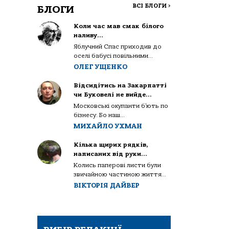
ВСІ БЛОГИ
>
БЛОГИ
Коли час мав смак білого
наливу…
Яблучний Спас приходив до
оселі бабусі повільними...
ОЛЕГ УЩЕНКО
Відсидітись на Закарпатті
чи Буковелі не вийде…
Московські окупанти б’ють по
бізнесу. Бо наш...
МИХАЙЛО УХМАН
Кілька щирих рядків,
написаних від руки…
Колись паперові листи були
звичайною частиною життя...
ВІКТОРІЯ ДАЙВЕР