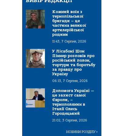
ВИБІР РЕДАКЦІЇ
Кожний воїн з
тернопільської
бригади – це
частина великої
артилерійської
родини
11:43, 7 Серпня, 2026
У Лісабоні Шон
Піннер розповів про
російський полон,
тортури та боротьбу
за правду про
Україну
06:13, 7 Серпня, 2026
Допомога Україні —
це захист самої
Європи, –
тернополянин в
Італії Олесь
Городецький
21:02, 3 Серпня, 2026
НОВИНИ РОЗДІЛУ
>