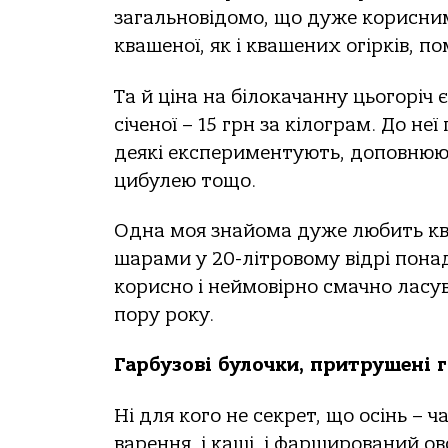
загальновідомо, що дуже корисним
квашеної, як і квашених огірків, по
Та й ціна на білокачанну цьогоріч 
січеної – 15 грн за кілограм. До не
деякі експериментують, доповнюю
цибулею тощо.
Одна моя знайома дуже любить ква
шарами у 20-літровому відрі понад
корисно і неймовірно смачно лас
пору року.
Гарбузові булочки, притрушені 
Ні для кого не секрет, що осінь – ч
варення, і каші, і фарширований о