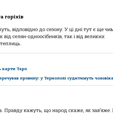
а горіхів
ть, відповідно до сезону. У ці дні тут є ще чи
як від селян-одноосібників, так і від великих
 теплиць.
ь карти Таро
перечував провину: у Тернополі судитимуть чоловік
. Правду кажуть, що народ скаже, як зав’яже. 