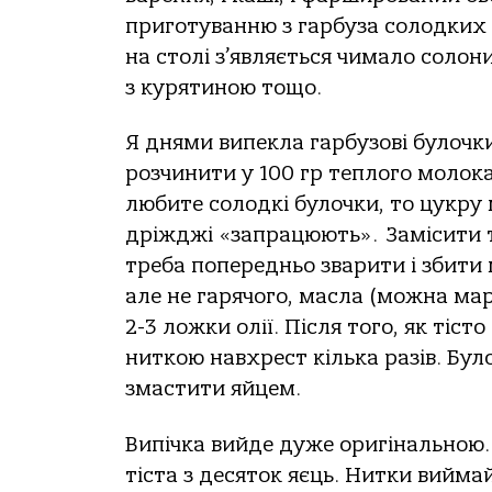
приготуванню з гарбуза солодких с
на столі з’являється чимало солон
з курятиною тощо.
Я днями випекла гарбузові булочк
розчинити у 100 гр теплого молока
любите солодкі булочки, то цукру 
дріжджі «запрацюють». Замісити т
треба попередньо зварити і збити 
але не гарячого, масла (можна мар
2-3 ложки олії. Після того, як тіс
ниткою навхрест кілька разів. Бул
змастити яйцем.
Випічка вийде дуже оригінальною.
тіста з десяток яєць. Нитки вийма