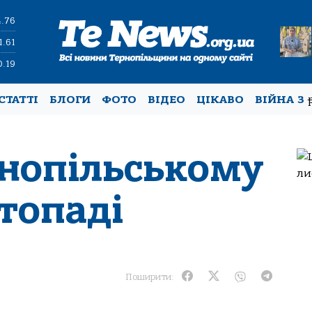
4.76
1.61
0.19
СТАТТІ
БЛОГИ
ФОТО
ВІДЕО
ЦІКАВО
ВІЙНА З
рнопільському
топаді
Поширити: