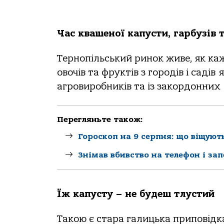
Час квашеної капусти, гарбузів т
Тернопільський ринок живе, як кажу
овочів та фруктів з городів і садів 
агровиробників та із закордонних
Перегляньте також:
Гороскоп на 9 серпня: що віщуют
Знімав вбивство на телефон і за
Їж капусту – не будеш тлустий
Такою є стара галицька приповідка