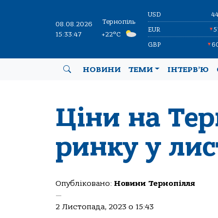
USD
4
Тернопіль
08.08.2026
EUR
5
▼
15:33:47
+22°C
GBP
6
▼
НОВИНИ
ТЕМИ
ІНТЕРВ’Ю
Ціни на Те
ринку у лис
Опубліковано:
Новини Тернопілля
—
2 Листопада, 2023 о 15:43