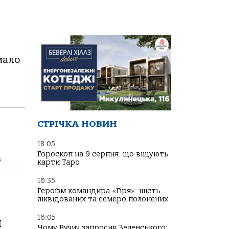
мало
СТРІЧКА НОВИН
18:05
Гороскоп на 9 серпня: що віщують
а
карти Таро
16:35
Героїзм командира «Гіря»: шість
ліквідованих та семеро полонених
16:05
І
Чому Вучич запросив Зеленського: