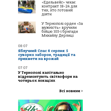
«Едельвейс» чекає:
контракт 18–24 для
тих, хто готовий
діяти
У Тернополі орден «За
мужність» вручили
бійцю 105-ї бригади
Михайлу Дерлиці
08:07
Яблучний Спас 6 серпня: 5
суворих заборон, традиції та
прикмети на врожай
07:07
У Тернополі капітально
відремонтують світлофори на
чотирьох локаціях
Всі новини
>