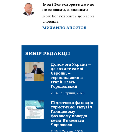
Іноді Бог говорить до нас
не словами, а знаками
Іноді Бог говорить до нас не
словами...
МИХАЙЛО АПОСТОЛ
ВИБІР РЕДАКЦІЇ
Допомога Україні —
це захист самої
Європи, –
тернополянин в
Італії Олесь
Городецький
21:02, 3 Серпня, 2026
Підготовка фахівців
туристичної галузі у
Галицькому
фаховому коледж
імені В’ячеслава
Чорновола
21:16, 1 Серпня, 2026