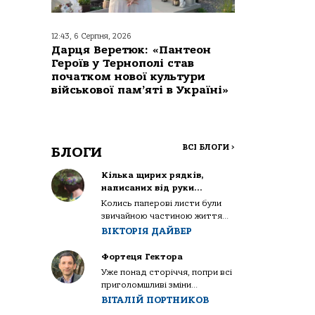
12:43, 6 Серпня, 2026
Дарця Веретюк: «Пантеон
Героїв у Тернополі став
початком нової культури
військової пам’яті в Україні»
ВСІ БЛОГИ
>
БЛОГИ
Кілька щирих рядків,
написаних від руки…
Колись паперові листи були
звичайною частиною життя...
ВІКТОРІЯ ДАЙВЕР
Фортеця Гектора
Уже понад сторіччя, попри всі
приголомшливі зміни...
ВІТАЛІЙ ПОРТНИКОВ