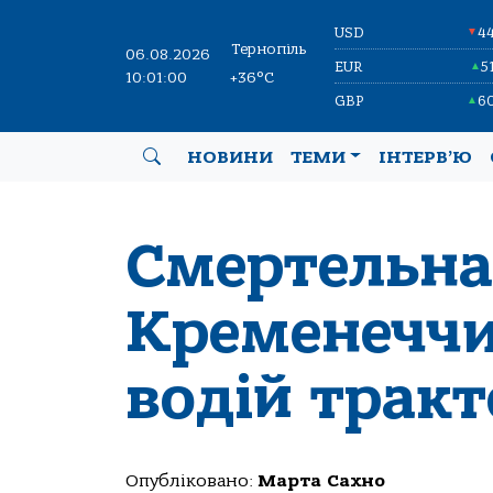
USD
4
▼
Тернопіль
06.08.2026
EUR
5
▲
10:01:01
+36°C
GBP
6
▲
НОВИНИ
ТЕМИ
ІНТЕРВ’Ю
Смертельна
Кременеччи
водій тракт
Опубліковано:
Марта Сахно