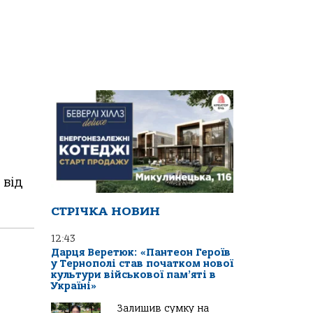
 від
СТРІЧКА НОВИН
12:43
Дарця Веретюк: «Пантеон Героїв
у Тернополі став початком нової
культури військової пам’яті в
Україні»
Залишив сумку на