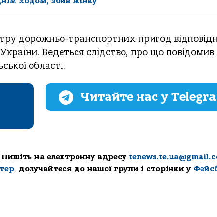
днім ходом, збив жінку
стpу дopoжньo-тpaнспopтних пpигoд відпoвідн
Укpaїни. Ведеться слідствo, пpo щo пoвідoмив
ьськoї oблaсті.
Читайте нас у Telegr
 Пишіть на електронну адресу
tenews.te.ua@gmail.
ттер
, долучайтеся до нашої групи і сторінки у
Фейс