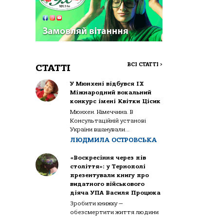
ВСІ СТАТТІ
>
СТАТТІ
У Мюнхені відбувся IX
Міжнародний вокальний
конкурс імені Квітки Цісик
Мюнхен. Німеччина. В
Консультаційній установі
України вшанували...
ЛЮДМИЛА ОСТРОВСЬКА
«Воскресіння через пів
століття»: у Тернополі
презентували книгу про
видатного військового
діяча УПА Василя Процюка
Зробити книжку —
обезсмертити життя людини