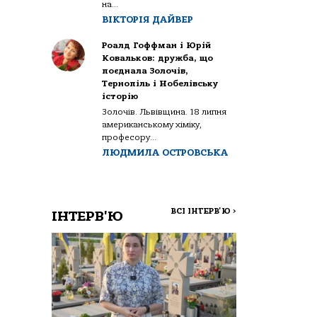
на...
ВІКТОРІЯ ДАЙВЕР
Роалд Гоффман і Юрій
Ковальков: дружба, що
поєднала Золочів,
Тернопіль і Нобелівську
історію
Золочів. Львівщина. 18 липня
американському хіміку,
професору...
ЛЮДМИЛА ОСТРОВСЬКА
ВСІ ІНТЕРВ'Ю
>
ІНТЕРВ'Ю