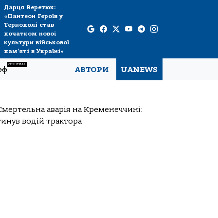
Дарця Веретюк:
«Пантеон Героїв у
Тернополі став
початком нової
культури військової
пам’яті в Україні»
СПЕЦТЕМА
рф
АВТОРИ
UANEWS