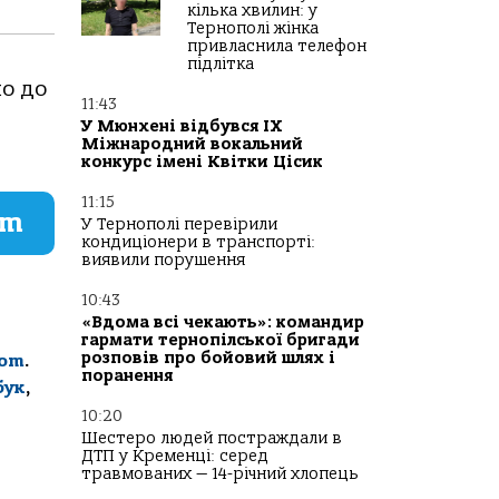
кілька хвилин: у
Тернополі жінка
привласнила телефон
підлітка
o дo
11:43
У Мюнхені відбувся IX
Міжнародний вокальний
конкурс імені Квітки Цісик
11:15
am
У Тернополі перевірили
кондиціонери в транспорті:
виявили порушення
10:43
«Вдома всі чекають»: командир
гармати тернопілської бригади
розповів про бойовий шлях і
com
.
поранення
бук
,
10:20
Шестеро людей постраждали в
ДТП у Кременці: серед
травмованих — 14-річний хлопець