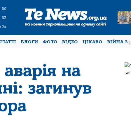
4.69
1.63
0.24
СТАТТІ
БЛОГИ
ФОТО
ВІДЕО
ЦІКАВО
ВІЙНА З
 аварія на
ні: загинув
ора