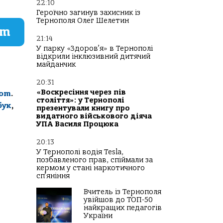
22:10
Героїчно загинув захисник із
Тернополя Олег Шелетин
am
21:14
У парку «Здоров’я» в Тернополі
відкрили інклюзивний дитячий
майданчик
20:31
«Воскресіння через пів
com
.
століття»: у Тернополі
бук
,
презентували книгу про
видатного військового діяча
УПА Василя Процюка
20:13
У Тернополі водія Tesla,
позбавленого прав, спіймали за
кермом у стані наркотичного
сп’яніння
Вчитель із Тернополя
увійшов до ТОП-50
найкращих педагогів
України