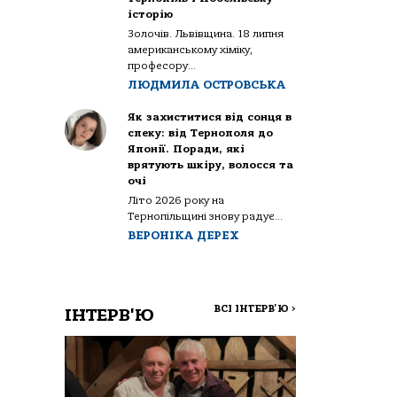
історію
Золочів. Львівщина. 18 липня
американському хіміку,
професору...
ЛЮДМИЛА ОСТРОВСЬКА
Як захиститися від сонця в
спеку: від Тернополя до
Японії. Поради, які
врятують шкіру, волосся та
очі
Літо 2026 року на
Тернопільщині знову радує...
ВЕРОНІКА ДЕРЕХ
ВСІ ІНТЕРВ'Ю
>
ІНТЕРВ'Ю