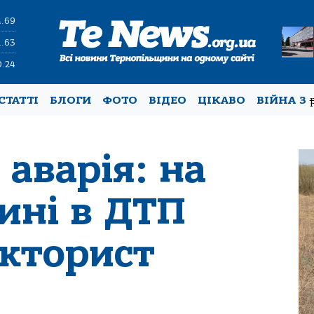
4.69
1.63
0.24
СТАТТІ
БЛОГИ
ФОТО
ВІДЕО
ЦІКАВО
ВІЙНА З
аварія: на
ині в ДТП
акторист