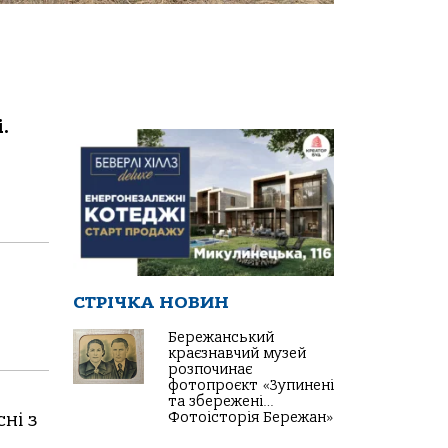
.
.
СТРІЧКА НОВИН
Бережанський
краєзнавчий музей
розпочинає
фотопроєкт «Зупинені
та збережені…
ні з
Фотоісторія Бережан»