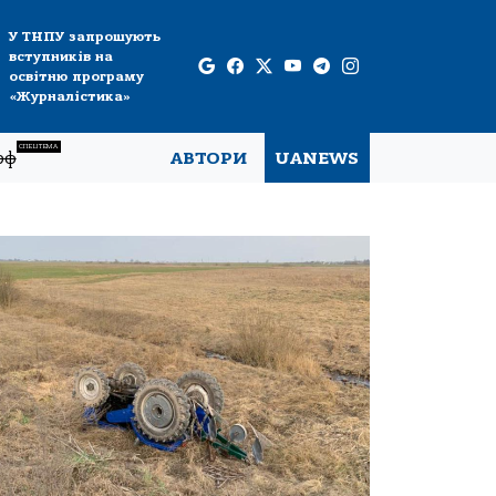
У ТНПУ запрошують
вступників на
освітню програму
«Журналістика»
СПЕЦТЕМА
рф
АВТОРИ
UANEWS