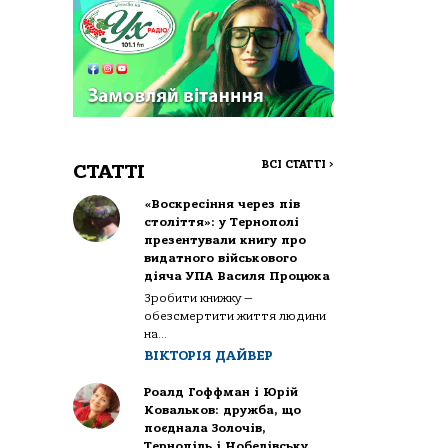
ВСІ СТАТТІ
>
СТАТТІ
«Воскресіння через пів
століття»: у Тернополі
презентували книгу про
видатного військового
діяча УПА Василя Процюка
Зробити книжку —
обезсмертити життя людини
на...
ВІКТОРІЯ ДАЙВЕР
Роалд Гоффман і Юрій
Ковальков: дружба, що
поєднала Золочів,
Тернопіль і Нобелівську