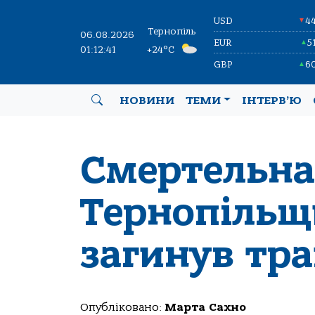
USD
4
▼
Тернопіль
06.08.2026
EUR
5
▲
01:12:42
+24°C
GBP
6
▲
НОВИНИ
ТЕМИ
ІНТЕРВ’Ю
Смертельна 
Тернопільщ
загинув тр
Опубліковано:
Марта Сахно