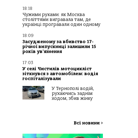
18:18
Чужими руками: як Москва
століттями вигравала там, де
українці програвали один одному
18:09
Засудженому за вбивство 17-
річної випускниці залишили 15
років ув’язнення
17:03
У селі Чистилів мотоцикліст
зіткнувся з автомобілем: водія
госпіталізували
У Тернополі водій,
рухаючись заднім
ходом, збив жінку
Всі новини
>