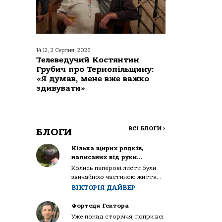
14:12, 2 Серпня, 2026
Телеведучий Костянтин
Грубич про Тернопільщину:
«Я думав, мене вже важко
здивувати»
ВСІ БЛОГИ
>
БЛОГИ
Кілька щирих рядків,
написаних від руки…
Колись паперові листи були
звичайною частиною життя...
ВІКТОРІЯ ДАЙВЕР
Фортеця Гектора
Уже понад сторіччя, попри всі