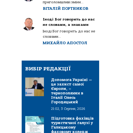
приголомшливі зміни...
ВІТАЛІЙ ПОРТНИКОВ
Іноді Бог говорить до нас
не словами, а знаками
Іноді Бог говорить до нас не
словами...
МИХАЙЛО АПОСТОЛ
ВИБІР РЕДАКЦІЇ
Допомога Україні —
це захист самої
Європи, –
тернополянин в
Італії Олесь
Городецький
21:02, 3 Серпня, 2026
Підготовка фахівців
туристичної галузі у
Галицькому
фаховому коледж