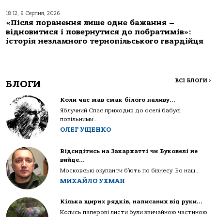
18:12, 9 Серпня, 2026
«Після поранення лише одне бажання –
відновитися і повернутися до побратимів»:
історія незламного тернопільського гвардійця
ВСІ БЛОГИ
>
БЛОГИ
Коли час мав смак білого наливу…
Яблучний Спас приходив до оселі бабусі
повільними...
ОЛЕГ УЩЕНКО
Відсидітись на Закарпатті чи Буковелі не
вийде…
Московські окупанти б’ють по бізнесу. Бо наш...
МИХАЙЛО УХМАН
Кілька щирих рядків, написаних від руки…
Колись паперові листи були звичайною частиною