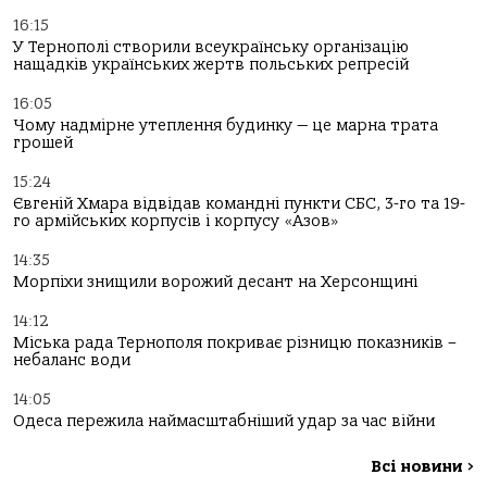
16:15
У Тернополі створили всеукраїнську організацію
нащадків українських жертв польських репресій
16:05
Чому надмірне утеплення будинку — це марна трата
грошей
15:24
Євгеній Хмара відвідав командні пункти СБС, 3-го та 19-
го армійських корпусів і корпусу «Азов»
14:35
Морпіхи знищили ворожий десант на Херсонщині
14:12
Міська рада Тернополя покриває різницю показників –
небаланс води
14:05
Одеса пережила наймасштабніший удар за час війни
Всі новини
>