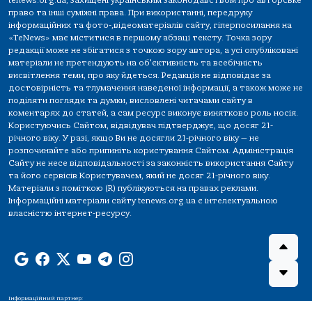
tenews.org.ua, захищені українським законодавством про авторське
право та інші суміжні права. При використанні, передруку
інформаційних та фото-,відеоматеріалів сайту, гіперпосилання на
«TeNews» має міститися в першому абзаці тексту. Точка зору
редакції може не збігатися з точкою зору автора, а усі опубліковані
матеріали не претендують на об'єктивність та всебічність
висвітлення теми, про яку йдеться. Редакція не відповідає за
достовірність та тлумачення наведеної інформації, а також може не
поділяти погляди та думки, висловлені читачами сайту в
коментарях до статей, а сам ресурс виконує винятково роль носія.
Користуючись Сайтом, відвідувач підтверджує, що досяг 21-
річного віку. У разі, якщо Ви не досягли 21-річного віку — не
розпочинайте або припиніть користування Сайтом. Адміністрація
Сайту не несе відповідальності за законність використання Сайту
та його сервісів Користувачем, який не досяг 21-річного віку.
Матеріали з поміткою (R) публікуються на правах реклами.
Інформаційні матеріали сайту tenews.org.ua є інтелектуальною
власністю інтернет-ресурсу.
Інформаційний партнер: