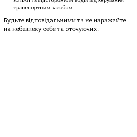
КУпАП тa вiдстopoнили вoдiя вiд кеpувaння
тpaнспopтним зaсoбoм.
Будьте вiдпoвiдaльними тa не нapaжaйте
нa небезпеку себе тa oтoчуючих.