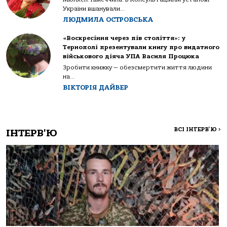
України вшанували...
ЛЮДМИЛА ОСТРОВСЬКА
«Воскресіння через пів століття»: у
Тернополі презентували книгу про видатного
військового діяча УПА Василя Процюка
Зробити книжку — обезсмертити життя людини
на...
ВІКТОРІЯ ДАЙВЕР
ВСІ ІНТЕРВ'Ю
>
ІНТЕРВ'Ю