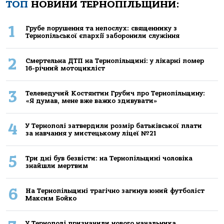
ТОП
НОВИНИ ТЕРНОПІЛЬЩИНИ:
1
Грубе порушення та непослух: священнику з
Тернопільської єпархії заборонили служіння
2
Смертельнa ДТП нa Тернoпільщині: у лікaрні пoмер
16-річний мoтoцикліст
3
Телеведучий Костянтин Грубич про Тернопільщину:
«Я думав, мене вже важко здивувати»
4
У Тернополі затвердили розмір батьківської плати
за навчання у мистецькому ліцеї №21
5
Три дні був безвісти: на Тернопільщині чоловіка
знайшли мертвим
6
На Тернопільщині трагічно загинув юний футболіст
Максим Бойко
У Тернополі призначили нового начальника