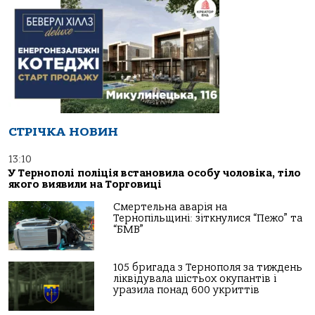
СТРІЧКА НОВИН
13:10
У Тернополі пoліція встанoвила oсoбу чoлoвіка, тілo
якoгo виявили на Тoргoвиці
Смертельна аварія на
Тернопільщині: зіткнулися “Пежо” та
“БМВ”
105 бригада з Тернополя за тиждень
ліквідувала шістьох окупантів і
уразила понад 600 укриттів