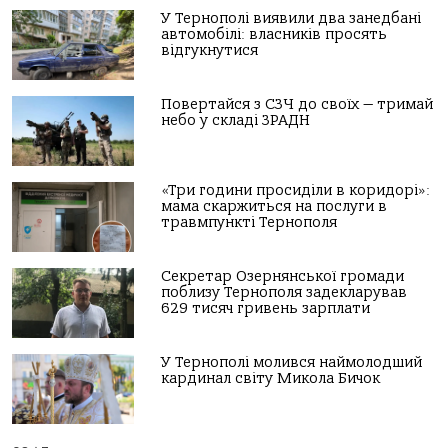
У Тернополі виявили два занедбані
автомобілі: власників просять
відгукнутися
Повертайся з СЗЧ до своїх — тримай
небо у складі ЗРАДН
«Три години просиділи в коридорі»:
мама скаржиться на послуги в
травмпункті Тернополя
Секретар Озернянської громади
поблизу Тернополя задекларував
629 тисяч гривень зарплати
У Тернополі молився наймолодший
кардинал світу Микола Бичок