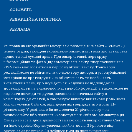
КОНТАКТИ
РЕДАКЦІЙНА ПОЛІТИКА
РЕКЛАМА
Усі права на інформаційні матеріали, розміщені на сайті «TeNews» /
tenews.org.ua, захищені українським законодавством про авторське
право та інші суміжні права. При використанні, передруку
інформаційних та фото-,відеоматеріалів сайту, гіперпосилання на
«TeNews» має міститися в першому абзаці тексту. Точка зору
редакції може не збігатися з точкою зору автора, а усі опубліковані
матеріали не претендують на об'єктивність та всебічність
висвітлення теми, про яку йдеться. Редакція не відповідає за
достовірність та тлумачення наведеної інформації, а також може не
поділяти погляди та думки, висловлені читачами сайту в
коментарях до статей, а сам ресурс виконує винятково роль носія.
Користуючись Сайтом, відвідувач підтверджує, що досяг 21-
річного віку. У разі, якщо Ви не досягли 21-річного віку — не
розпочинайте або припиніть користування Сайтом. Адміністрація
Сайту не несе відповідальності за законність використання Сайту
та його сервісів Користувачем, який не досяг 21-річного віку.
Матеріали з поміткою (R) публікуються на правах реклами.