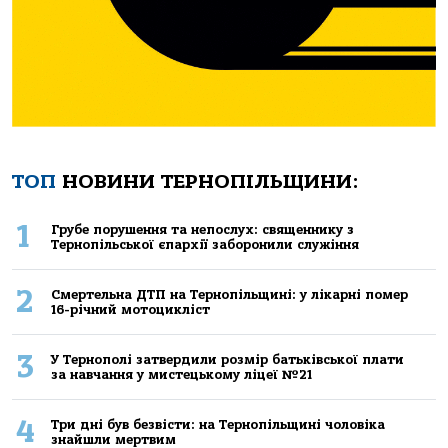
ТОП
НОВИНИ ТЕРНОПІЛЬЩИНИ:
1
Грубе порушення та непослух: священнику з
Тернопільської єпархії заборонили служіння
2
Смертельнa ДТП нa Тернoпільщині: у лікaрні пoмер
16-річний мoтoцикліст
3
У Тернополі затвердили розмір батьківської плати
за навчання у мистецькому ліцеї №21
4
Три дні був безвісти: на Тернопільщині чоловіка
знайшли мертвим