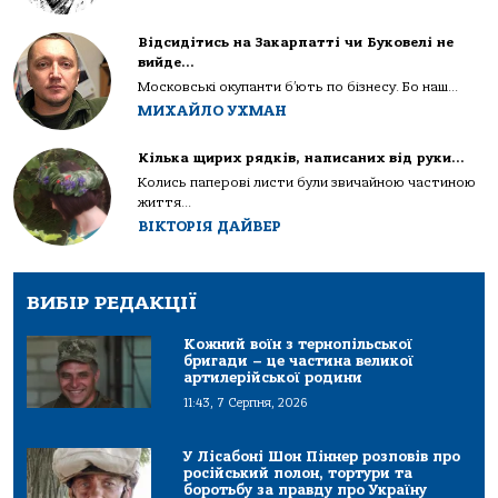
Відсидітись на Закарпатті чи Буковелі не
вийде…
Московські окупанти б’ють по бізнесу. Бо наш...
МИХАЙЛО УХМАН
Кілька щирих рядків, написаних від руки…
Колись паперові листи були звичайною частиною
життя...
ВІКТОРІЯ ДАЙВЕР
ВИБІР РЕДАКЦІЇ
Кожний воїн з тернопільської
бригади – це частина великої
артилерійської родини
11:43, 7 Серпня, 2026
У Лісабоні Шон Піннер розповів про
російський полон, тортури та
боротьбу за правду про Україну