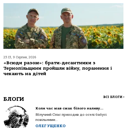
23:13, 9 Серпня, 2026
«Всюди разом»: брати-десантники з
Тернопільщини пройшли війну, поранення і
чекають на дітей
ВСІ БЛОГИ
>
БЛОГИ
Коли час мав смак білого наливу…
Яблучний Спас приходив до оселі бабусі
повільними...
ОЛЕГ УЩЕНКО