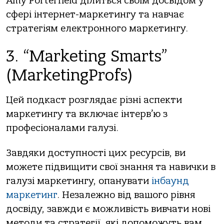
Amy Porterfield ділиться своїм досвідом у
сфері інтернет-маркетингу та навчає
стратегіям електронного маркетингу.
3. “Marketing Smarts”
(MarketingProfs)
Цей подкаст розглядає різні аспекти
маркетингу та включає інтерв’ю з
професіоналами галузі.
Завдяки доступності цих ресурсів, ви
можете підвищити свої знання та навички в
галузі маркетингу, опанувати
інбаунд
маркетинг
. Незалежно від вашого рівня
досвіду, завжди є можливість вивчати нові
методи та стратегії, які допоможуть вам