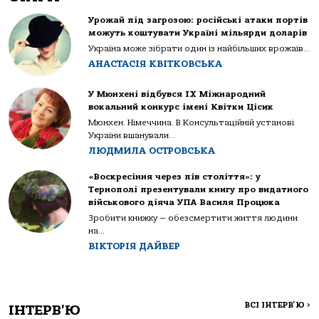
Урожай під загрозою: російські атаки портів
можуть коштувати Україні мільярди доларів
Україна може зібрати один із найбільших врожаїв...
АНАСТАСІЯ КВІТКОВСЬКА
У Мюнхені відбувся IX Міжнародний
вокальний конкурс імені Квітки Цісик
Мюнхен. Німеччина. В Консультаційній установі
України вшанували...
ЛЮДМИЛА ОСТРОВСЬКА
«Воскресіння через пів століття»: у
Тернополі презентували книгу про видатного
військового діяча УПА Василя Процюка
Зробити книжку — обезсмертити життя людини
на...
ВІКТОРІЯ ДАЙВЕР
ВСІ ІНТЕРВ'Ю
>
ІНТЕРВ'Ю