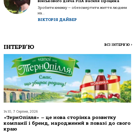
військового діяча УПА Василя Процюка
Зробити книжку — обезсмертити життя людини
на...
ВІКТОРІЯ ДАЙВЕР
ВСІ ІНТЕРВ'Ю
>
ІНТЕРВ'Ю
14:10, 7 Серпня, 2026
«ТернОпілля» – це нова сторінка розвитку
компанії і бренд, народжений в повазі до свого
краю