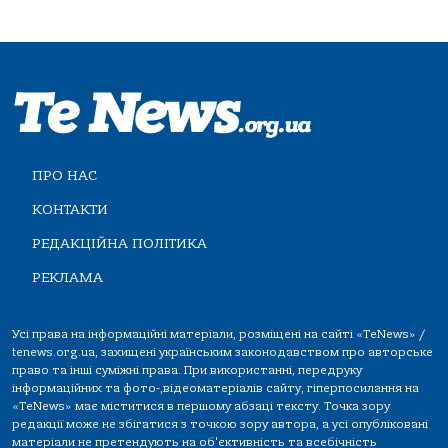
ПРО НАС
КОНТАКТИ
РЕДАКЦІЙНА ПОЛІТИКА
РЕКЛАМА
Усі права на інформаційні матеріали, розміщені на сайті «TeNews» /
tenews.org.ua, захищені українським законодавством про авторське
право та інші суміжні права. При використанні, передруку
інформаційних та фото-,відеоматеріалів сайту, гіперпосилання на
«TeNews» має міститися в першому абзаці тексту. Точка зору
редакції може не збігатися з точкою зору автора, а усі опубліковані
матеріали не претендують на об'єктивність та всебічність