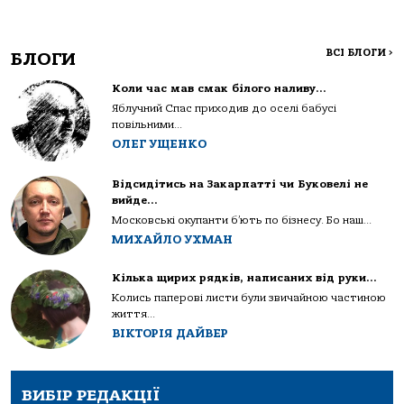
ВСІ БЛОГИ
>
БЛОГИ
Коли час мав смак білого наливу…
Яблучний Спас приходив до оселі бабусі
повільними...
ОЛЕГ УЩЕНКО
Відсидітись на Закарпатті чи Буковелі не
вийде…
Московські окупанти б’ють по бізнесу. Бо наш...
МИХАЙЛО УХМАН
Кілька щирих рядків, написаних від руки…
Колись паперові листи були звичайною частиною
життя...
ВІКТОРІЯ ДАЙВЕР
ВИБІР РЕДАКЦІЇ