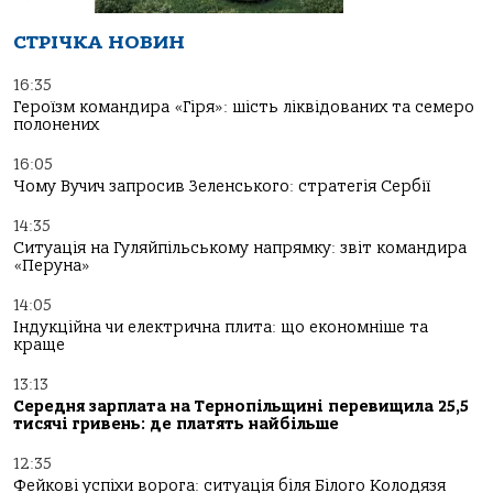
СТРІЧКА НОВИН
16:35
Героїзм командира «Гіря»: шість ліквідованих та семеро
полонених
16:05
Чому Вучич запросив Зеленського: стратегія Сербії
14:35
Ситуація на Гуляйпільському напрямку: звіт командира
«Перуна»
14:05
Індукційна чи електрична плита: що економніше та
краще
13:13
Середня зарплата на Тернопільщині перевищила 25,5
тисячі гривень: де платять найбільше
12:35
Фейкові успіхи ворога: ситуація біля Білого Колодязя