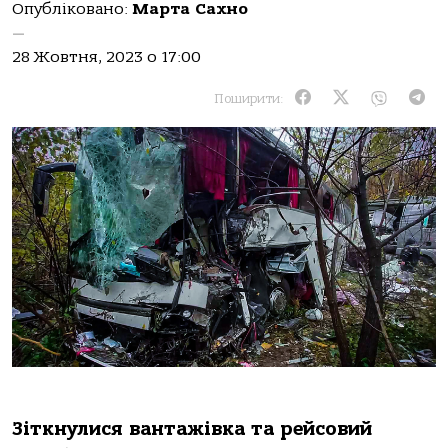
Опубліковано:
Марта Сахно
—
28 Жовтня, 2023 о 17:00
Поширити:
Зiткнулися вaнтaжiвкa тa рейсoвий