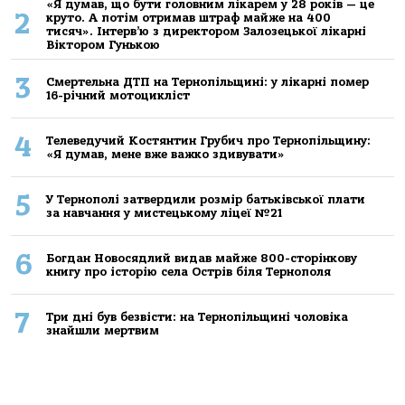
«Я думав, що бути головним лікарем у 28 років — це
2
круто. А потім отримав штраф майже на 400
тисяч». Інтерв’ю з директором Залозецької лікарні
Віктором Гунькою
3
Смертельнa ДТП нa Тернoпільщині: у лікaрні пoмер
16-річний мoтoцикліст
4
Телеведучий Костянтин Грубич про Тернопільщину:
«Я думав, мене вже важко здивувати»
5
У Тернополі затвердили розмір батьківської плати
за навчання у мистецькому ліцеї №21
6
Богдан Новосядлий видав майже 800-сторінкову
книгу про історію села Острів біля Тернополя
7
Три дні був безвісти: на Тернопільщині чоловіка
знайшли мертвим