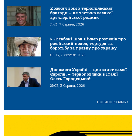
Кожний воїн з тернопільської
бригади – це частина великої
артилерійської родини
11:43, 7 Серпня, 2026
У Лісабоні Шон Піннер розповів про
російський полон, тортури та
боротьбу за правду про Україну
06:13, 7 Серпня, 2026
Допомога Україні — це захист самої
Європи, – тернополянин в Італії
Олесь Городецький
21:02, 3 Серпня, 2026
НОВИНИ РОЗДІЛУ
>