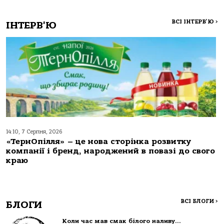
ВСІ ІНТЕРВ'Ю
>
ІНТЕРВ'Ю
14:10, 7 Серпня, 2026
«ТернОпілля» – це нова сторінка розвитку
компанії і бренд, народжений в повазі до свого
краю
ВСІ БЛОГИ
>
БЛОГИ
Коли час мав смак білого наливу…