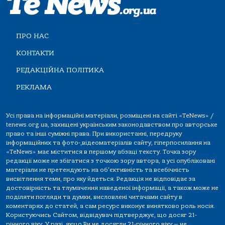
ПРО НАС
КОНТАКТИ
РЕДАКЦІЙНА ПОЛІТИКА
РЕКЛАМА
Усі права на інформаційні матеріали, розміщені на сайті «TeNews» /
tenews.org.ua, захищені українським законодавством про авторське
право та інші суміжні права. При використанні, передруку
інформаційних та фото-,відеоматеріалів сайту, гіперпосилання на
«TeNews» має міститися в першому абзаці тексту. Точка зору
редакції може не збігатися з точкою зору автора, а усі опубліковані
матеріали не претендують на об'єктивність та всебічність
висвітлення теми, про яку йдеться. Редакція не відповідає за
достовірність та тлумачення наведеної інформації, а також може не
поділяти погляди та думки, висловлені читачами сайту в
коментарях до статей, а сам ресурс виконує винятково роль носія.
Користуючись Сайтом, відвідувач підтверджує, що досяг 21-
річного віку. У разі, якщо Ви не досягли 21-річного віку — не