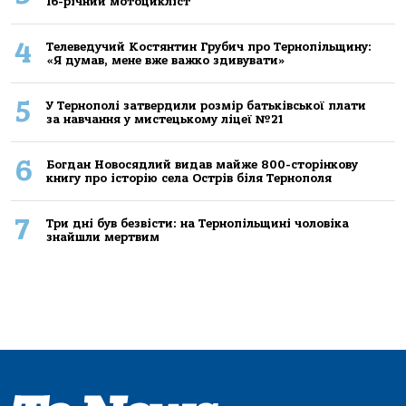
16-річний мoтoцикліст
4
Телеведучий Костянтин Грубич про Тернопільщину:
«Я думав, мене вже важко здивувати»
5
У Тернополі затвердили розмір батьківської плати
за навчання у мистецькому ліцеї №21
6
Богдан Новосядлий видав майже 800-сторінкову
книгу про історію села Острів біля Тернополя
7
Три дні був безвісти: на Тернопільщині чоловіка
знайшли мертвим