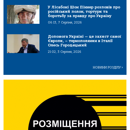
У Лісабоні Шон Піннер розповів про
російський полон, тортури та
боротьбу за правду про Україну
06:13, 7 Серпня, 2026
Допомога Україні — це захист самої
Європи, – тернополянин в Італії
Олесь Городецький
21:02, 3 Серпня, 2026
НОВИНИ РОЗДІЛУ
>