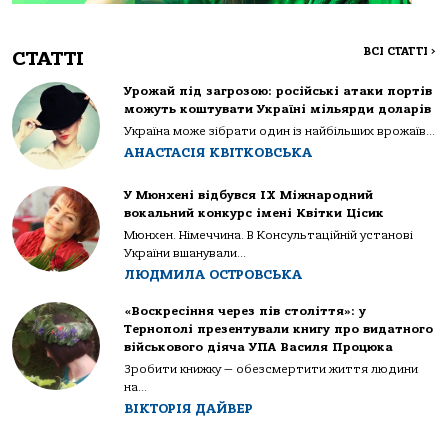
ВСІ СТАТТІ
>
СТАТТІ
Урожай під загрозою: російські атаки портів
можуть коштувати Україні мільярди доларів
Україна може зібрати один із найбільших врожаїв...
АНАСТАСІЯ КВІТКОВСЬКА
У Мюнхені відбувся IX Міжнародний
вокальний конкурс імені Квітки Цісик
Мюнхен. Німеччина. В Консультаційній установі
України вшанували...
ЛЮДМИЛА ОСТРОВСЬКА
«Воскресіння через пів століття»: у
Тернополі презентували книгу про видатного
військового діяча УПА Василя Процюка
Зробити книжку — обезсмертити життя людини
на...
ВІКТОРІЯ ДАЙВЕР