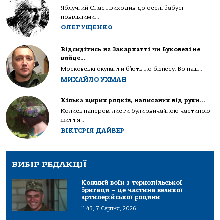
Яблучний Спас приходив до оселі бабусі
повільними...
ОЛЕГ УЩЕНКО
Відсидітись на Закарпатті чи Буковелі не
вийде…
Московські окупанти б’ють по бізнесу. Бо наш...
МИХАЙЛО УХМАН
Кілька щирих рядків, написаних від руки…
Колись паперові листи були звичайною частиною
життя...
ВІКТОРІЯ ДАЙВЕР
ВИБІР РЕДАКЦІЇ
Кожний воїн з тернопільської
бригади – це частина великої
артилерійської родини
11:43, 7 Серпня, 2026