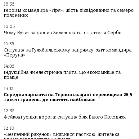
16:35
Героїзм командира «Гіря»: шість ліквідованих та семеро
полонених
16:05
Чому Вучич запросив Зеленського: стратегія Сербії
14:35
Ситуація на Гуляйпільському напрямку: звіт командира
«Перуна»
14:05
Індукційна чи електрична плита: що економніше та
краще
13:13
Середня зарплата на Тернопільщині перевищила 25,5
тисячі гривень: де платять найбільше
12:35
Фейкові успіхи ворога: ситуація біля Білого Колодязя
12:10
«Безпечний рахунок» виявився пасткою: жителька