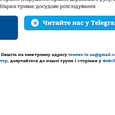
. Нapaзi тpивaє дocудoвe poзcлiдувaння.
Читайте нас у Telegr
 Пишіть на електронну адресу
tenews.te.ua@gmail.
ттер
, долучайтеся до нашої групи і сторінки у
Фейс