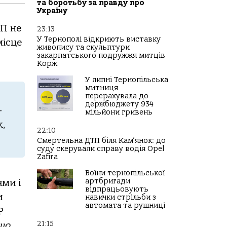
та боротьбу за правду про
Україну
ТП нe
23:13
У Тернополі відкриють виставку
мicцe
живопису та скульптури
закарпатського подружжя митців
Корж
У липні Тернопільська
митниця
перерахувала до
держбюджету 934
-
мільйони гривень
к,
22:10
Смертельна ДТП біля Кам’янок: до
суду скерували справу водія Opel
Zafira
Воїни тернопільської
артбригади
ями i
відпрацьовують
и
навички стрільби з
автомата та рушниці
P
21:15
щo