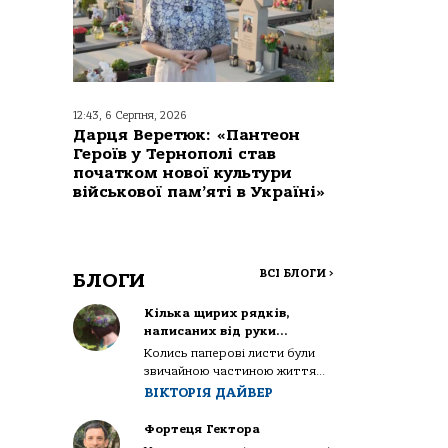
12:43, 6 Серпня, 2026
Дарця Веретюк: «Пантеон
Героїв у Тернополі став
початком нової культури
військової пам’яті в Україні»
ВСІ БЛОГИ
>
БЛОГИ
Кілька щирих рядків,
написаних від руки…
Колись паперові листи були
звичайною частиною життя...
ВІКТОРІЯ ДАЙВЕР
Фортеця Гектора