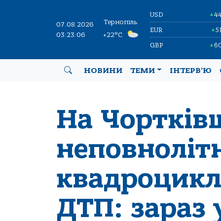
USD
4
▲
Тернопіль
07.08.2026
EUR
5
▲
03:23:07
+22°C
GBP
6
▲
НОВИНИ
ТЕМИ
ІНТЕРВ’Ю
На Чортків
неповноліт
квадроцикл
ДТП: зараз 