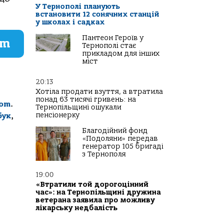
У Тернополі планують
встановити 12 сонячних станцій
у школах і садках
Пантеон Героїв у
am
Тернополі стає
прикладом для інших
міст
20:13
Хотіла продати взуття, а втратила
понад 63 тисячі гривень: на
com
.
Тернопільщині ошукали
пенсіонерку
бук
,
Благодійний фонд
«Подоляни» передав
генератор 105 бригаді
з Тернополя
19:00
«Втратили той дорогоцінний
час»: на Тернопільщині дружина
ветерана заявила про можливу
лікарську недбалість