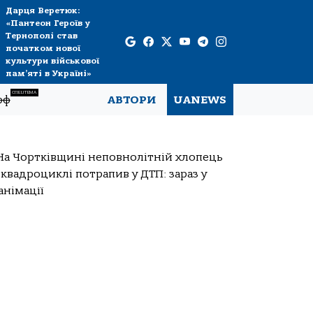
Дарця Веретюк:
«Пантеон Героїв у
Тернополі став
початком нової
культури військової
пам’яті в Україні»
СПЕЦТЕМА
рф
АВТОРИ
UANEWS