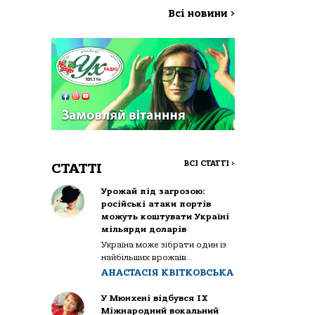
Всі новини
>
ВСІ СТАТТІ
>
СТАТТІ
Урожай під загрозою:
російські атаки портів
можуть коштувати Україні
мільярди доларів
Україна може зібрати один із
найбільших врожаїв...
АНАСТАСІЯ КВІТКОВСЬКА
У Мюнхені відбувся IX
Міжнародний вокальний