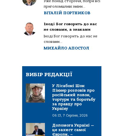
Уже понад сторіччя, попри всі
приголомшливі зміни...
ВІТАЛІЙ ПОРТНИКОВ
Іноді Бог говорить до нас
не словами, а знаками
Іноді Бог говорить до нас не
словами...
МИХАЙЛО АПОСТОЛ
ВИБІР РЕДАКЦІЇ
У Лісабоні Шон
Піннер розповів про
російський полон,
тортури та боротьбу
за правду про
Україну
06:13, 7 Серпня, 2026
Допомога Україні —
це захист самої
Європи, –