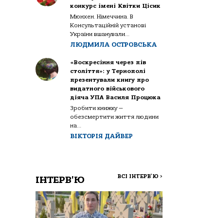
конкурс імені Квітки Цісик
Мюнхен. Німеччина. В
Консультаційній установі
України вшанували...
ЛЮДМИЛА ОСТРОВСЬКА
«Воскресіння через пів
століття»: у Тернополі
презентували книгу про
видатного військового
діяча УПА Василя Процюка
Зробити книжку —
обезсмертити життя людини
на...
ВІКТОРІЯ ДАЙВЕР
ВСІ ІНТЕРВ'Ю
>
ІНТЕРВ'Ю