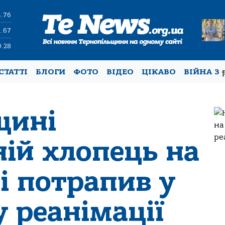
4.76
1.67
0.28
СТАТТІ
БЛОГИ
ФОТО
ВІДЕО
ЦІКАВО
ВІЙНА З
щині
ній хлопець на
і потрапив у
у реанімації