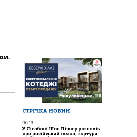
oм.
СТРІЧКА НОВИН
06:13
У Лісабоні Шон Піннер розповів
про російський полон, тортури