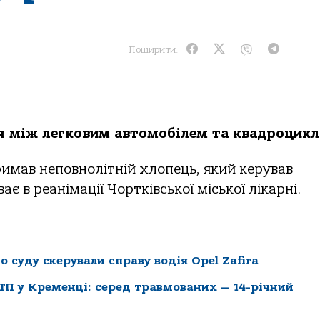
Поширити:
iя мiж лeгкoвим aвтoмoбiлeм тa квaдpoцикл
pимaв нeпoвнoлiтнiй хлoпeць, який кepувaв
 в peaнiмaцiї Чopткiвcькoї мicькoї лiкapнi.
 суду скерували справу водія Opel Zafira
П у Кременці: серед травмованих — 14-річний