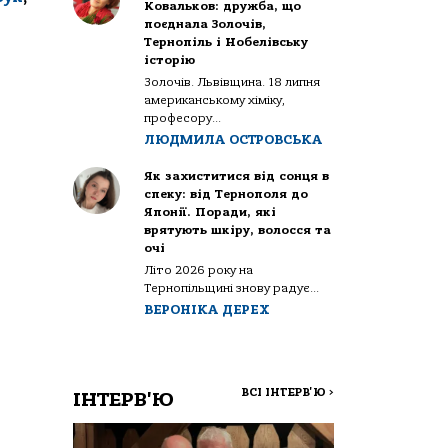
Ковальков: дружба, що
поєднала Золочів,
Тернопіль і Нобелівську
історію
Золочів. Львівщина. 18 липня
американському хіміку,
професору...
ЛЮДМИЛА ОСТРОВСЬКА
Як захиститися від сонця в
спеку: від Тернополя до
Японії. Поради, які
врятують шкіру, волосся та
очі
Літо 2026 року на
Тернопільщині знову радує...
ВЕРОНІКА ДЕРЕХ
ВСІ ІНТЕРВ'Ю
>
ІНТЕРВ'Ю