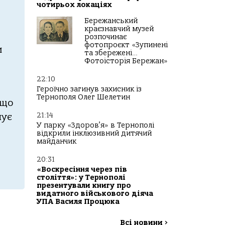
чотирьох локаціях
Бережанський
краєзнавчий музей
розпочинає
фотопроєкт «Зупинені
и
та збережені…
Фотоісторія Бережан»
22:10
Героїчно загинув захисник із
Тернополя Олег Шелетин
кщo
21:14
мує
У парку «Здоров’я» в Тернополі
відкрили інклюзивний дитячий
майданчик
20:31
«Воскресіння через пів
століття»: у Тернополі
презентували книгу про
видатного військового діяча
УПА Василя Процюка
Всі новини
>