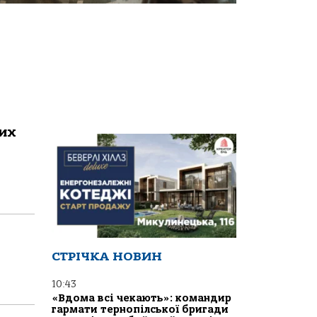
них
СТРІЧКА НОВИН
10:43
«Вдома всі чекають»: командир
гармати тернопілської бригади