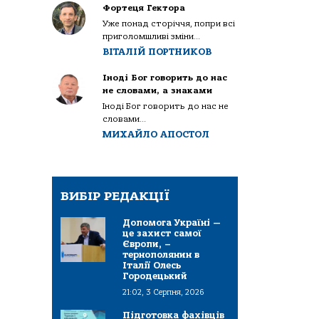
Фортеця Гектора
Уже понад сторіччя, попри всі
приголомшливі зміни...
ВІТАЛІЙ ПОРТНИКОВ
Іноді Бог говорить до нас
не словами, а знаками
Іноді Бог говорить до нас не
словами...
МИХАЙЛО АПОСТОЛ
ВИБІР РЕДАКЦІЇ
Допомога Україні —
це захист самої
Європи, –
тернополянин в
Італії Олесь
Городецький
21:02, 3 Серпня, 2026
Підготовка фахівців