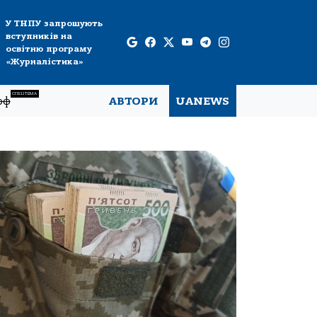
У ТНПУ запрошують
вступників на
освітню програму
«Журналістика»
СПЕЦТЕМА
рф
АВТОРИ
UANEWS