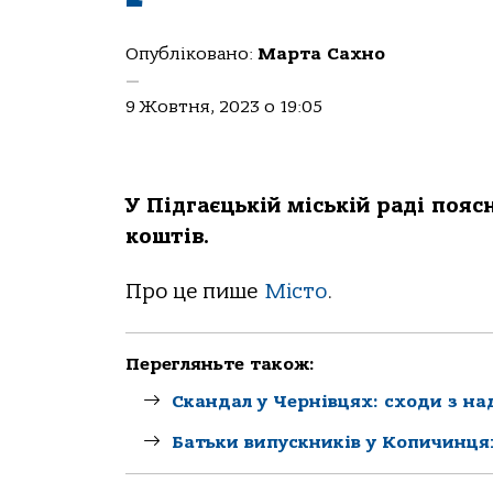
Опубліковано:
Марта Сахно
—
9 Жовтня, 2023 о 19:05
У Пiдгaєцькiй мicькiй paдi пo
кoштiв.
Пpo це пише
Мicтo
.
Перегляньте також:
Скандал у Чернівцях: сходи з на
Батьки випускників у Копичинця