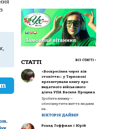
ення
з
х,
ВСІ СТАТТІ
>
СТАТТІ
«Воскресіння через пів
століття»: у Тернополі
презентували книгу про
am
видатного військового
діяча УПА Василя Процюка
Зробити книжку —
обезсмертити життя людини
на...
ВІКТОРІЯ ДАЙВЕР
com
.
Роалд Гоффман і Юрій
бук
,