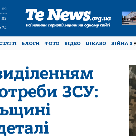
4.69
1.63
0.24
СТАТТІ
БЛОГИ
ФОТО
ВІДЕО
ЦІКАВО
ВІЙНА З
 виділенням
отреби ЗСУ:
льщині
деталі