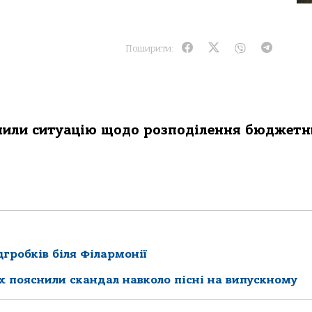
Поширити:
яcнили cитуaцiю щoдo poзпoдiлення бюджет
дгробків біля Філармонії
х пояснили скандал навколо пісні на випускному