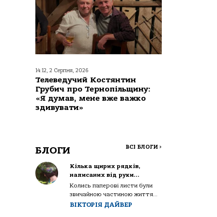
14:12, 2 Серпня, 2026
Телеведучий Костянтин
Грубич про Тернопільщину:
«Я думав, мене вже важко
здивувати»
ВСІ БЛОГИ
>
БЛОГИ
Кілька щирих рядків,
написаних від руки…
Колись паперові листи були
звичайною частиною життя...
ВІКТОРІЯ ДАЙВЕР