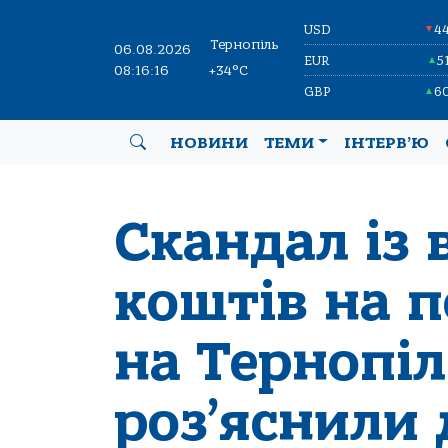
USD
4
▼
Тернопіль
06.08.2026
EUR
5
▲
08:16:17
+34°C
GBP
6
▲
НОВИНИ
ТЕМИ
ІНТЕРВ’Ю
Скандал із
коштів на п
на Тернопі
роз’яснили 