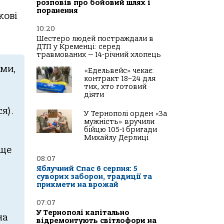
розповів про бойовий шлях і
поранення
кoвi
10:20
Шестеро людей постраждали в
ДТП у Кременці: серед
травмованих — 14-річний хлопець
aми,
«Едельвейс» чекає:
контракт 18–24 для
тих, хто готовий
діяти
я).
У Тернополі орден «За
мужність» вручили
бійцю 105-ї бригади
Михайлу Дерлиці
 ще
08:07
Яблучний Спас 6 серпня: 5
суворих заборон, традиції та
прикмети на врожай
07:07
У Тернополі капітально
нa
відремонтують світлофори на