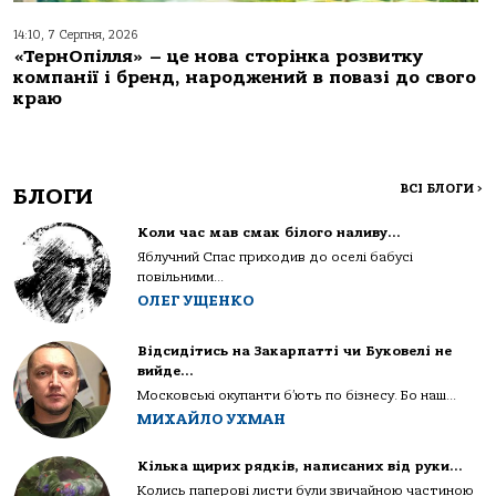
14:10, 7 Серпня, 2026
«ТернОпілля» – це нова сторінка розвитку
компанії і бренд, народжений в повазі до свого
краю
ВСІ БЛОГИ
>
БЛОГИ
Коли час мав смак білого наливу…
Яблучний Спас приходив до оселі бабусі
повільними...
ОЛЕГ УЩЕНКО
Відсидітись на Закарпатті чи Буковелі не
вийде…
Московські окупанти б’ють по бізнесу. Бо наш...
МИХАЙЛО УХМАН
Кілька щирих рядків, написаних від руки…
Колись паперові листи були звичайною частиною