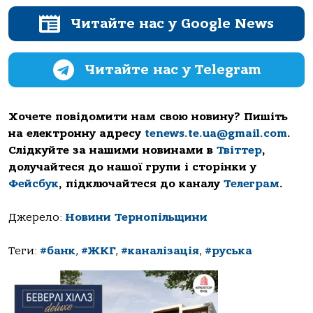
Читайте нас у Google News
Читайте нас у Telegram
Хочете повідомити нам свою новину? Пишіть
на електронну адресу
tenews.te.ua@gmail.com
.
Слідкуйте за нашими новинами в
Твіттер
,
долучайтеся до нашої групи і сторінки у
Фейсбук
, підключайтеся до каналу
Телеграм
.
Джерело:
Новини Тернопільщини
Теги:
#банк
,
#ЖКГ
,
#каналізація
,
#руська