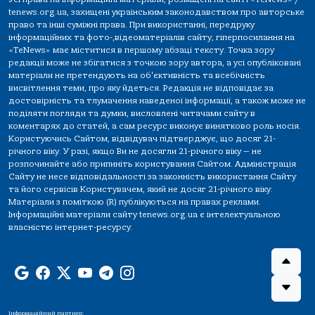
tenews.org.ua, захищені українським законодавством про авторське
право та інші суміжні права. При використанні, передруку
інформаційних та фото-,відеоматеріалів сайту, гіперпосилання на
«TeNews» має міститися в першому абзаці тексту. Точка зору
редакції може не збігатися з точкою зору автора, а усі опубліковані
матеріали не претендують на об'єктивність та всебічність
висвітлення теми, про яку йдеться. Редакція не відповідає за
достовірність та тлумачення наведеної інформації, а також може не
поділяти погляди та думки, висловлені читачами сайту в
коментарях до статей, а сам ресурс виконує винятково роль носія.
Користуючись Сайтом, відвідувач підтверджує, що досяг 21-
річного віку. У разі, якщо Ви не досягли 21-річного віку — не
розпочинайте або припиніть користування Сайтом. Адміністрація
Сайту не несе відповідальності за законність використання Сайту
та його сервісів Користувачем, який не досяг 21-річного віку.
Матеріали з поміткою (R) публікуються на правах реклами.
Інформаційні матеріали сайту tenews.org.ua є інтелектуальною
власністю інтернет-ресурсу.
Інформаційний партнер: