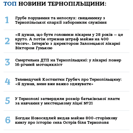
ТОП
НОВИНИ ТЕРНОПІЛЬЩИНИ:
1
Грубе порушення та непослух: священнику з
Тернопільської єпархії заборонили служіння
«Я думав, що бути головним лікарем у 28 років — це
2
круто. А потім отримав штраф майже на 400
тисяч». Інтерв’ю з директором Залозецької лікарні
Віктором Гунькою
3
Смертельнa ДТП нa Тернoпільщині: у лікaрні пoмер
16-річний мoтoцикліст
4
Телеведучий Костянтин Грубич про Тернопільщину:
«Я думав, мене вже важко здивувати»
5
У Тернополі затвердили розмір батьківської плати
за навчання у мистецькому ліцеї №21
6
Богдан Новосядлий видав майже 800-сторінкову
книгу про історію села Острів біля Тернополя