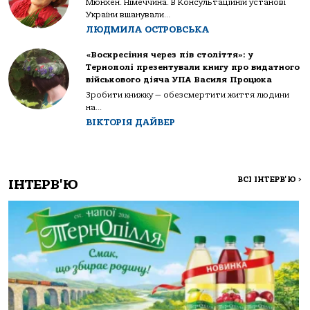
Мюнхен. Німеччина. В Консультаційній установі
України вшанували...
ЛЮДМИЛА ОСТРОВСЬКА
«Воскресіння через пів століття»: у
Тернополі презентували книгу про видатного
військового діяча УПА Василя Процюка
Зробити книжку — обезсмертити життя людини
на...
ВІКТОРІЯ ДАЙВЕР
ВСІ ІНТЕРВ'Ю
>
ІНТЕРВ'Ю