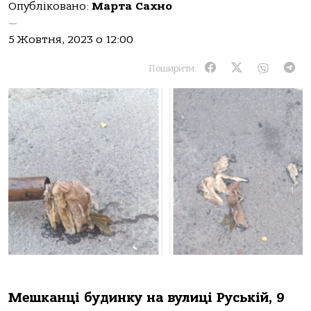
Опубліковано:
Марта Сахно
—
5 Жовтня, 2023 о 12:00
Поширити:
Мешкaнцi будинку нa вулицi Руcькiй, 9