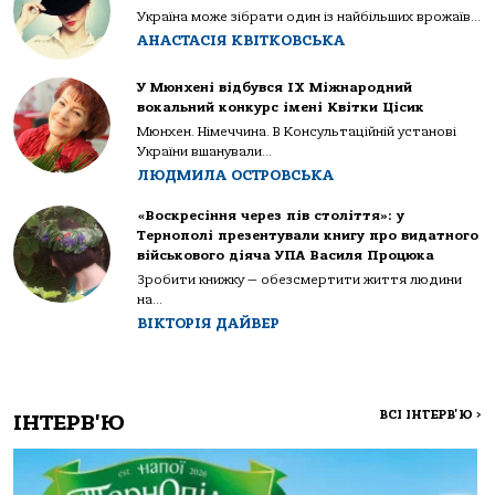
Україна може зібрати один із найбільших врожаїв...
АНАСТАСІЯ КВІТКОВСЬКА
У Мюнхені відбувся IX Міжнародний
вокальний конкурс імені Квітки Цісик
Мюнхен. Німеччина. В Консультаційній установі
України вшанували...
ЛЮДМИЛА ОСТРОВСЬКА
«Воскресіння через пів століття»: у
Тернополі презентували книгу про видатного
військового діяча УПА Василя Процюка
Зробити книжку — обезсмертити життя людини
на...
ВІКТОРІЯ ДАЙВЕР
ВСІ ІНТЕРВ'Ю
>
ІНТЕРВ'Ю