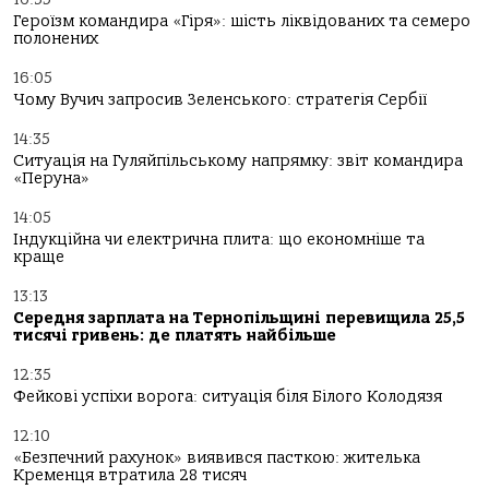
Героїзм командира «Гіря»: шість ліквідованих та семеро
полонених
16:05
Чому Вучич запросив Зеленського: стратегія Сербії
14:35
Ситуація на Гуляйпільському напрямку: звіт командира
«Перуна»
14:05
Індукційна чи електрична плита: що економніше та
краще
13:13
Середня зарплата на Тернопільщині перевищила 25,5
тисячі гривень: де платять найбільше
12:35
Фейкові успіхи ворога: ситуація біля Білого Колодязя
12:10
«Безпечний рахунок» виявився пасткою: жителька
Кременця втратила 28 тисяч