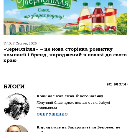
14:10, 7 Серпня, 2026
«ТернОпілля» – це нова сторінка розвитку
компанії і бренд, народжений в повазі до свого
краю
ВСІ БЛОГИ
>
БЛОГИ
Коли час мав смак білого наливу…
Яблучний Спас приходив до оселі бабусі
повільними...
ОЛЕГ УЩЕНКО
Відсидітись на Закарпатті чи Буковелі не