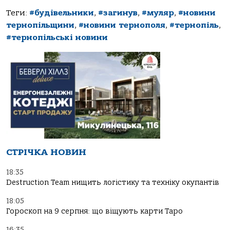
Теги:
#будівельники
,
#загинув
,
#муляр
,
#новини
тернопільщини
,
#новини тернополя
,
#тернопіль
,
#тернопільські новини
СТРІЧКА НОВИН
18:35
Destruction Team нищить логістику та техніку окупантів
18:05
Гороскоп на 9 серпня: що віщують карти Таро
16:35