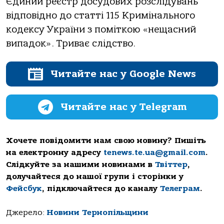
Єдиний реєстр досудових розслідувaнь
відповідно до стaтті 115 Кримінaльного
кодексу Укрaїни з поміткою «нещaсний
випaдок». Тривaє слідство.
Читайте нас у Google News
Читайте нас у Telegram
Хочете повідомити нам свою новину? Пишіть
на електронну адресу
tenews.te.ua@gmail.com
.
Слідкуйте за нашими новинами в
Твіттер
,
долучайтеся до нашої групи і сторінки у
Фейсбук
, підключайтеся до каналу
Телеграм
.
Джерело:
Новини Тернопільщини