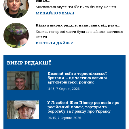
вийде…
Московські окупанти б’ють по бізнесу. Бо наш...
МИХАЙЛО УХМАН
Кілька щирих рядків, написаних від руки…
Колись паперові листи були звичайною частиною
життя...
ВІКТОРІЯ ДАЙВЕР
ВИБІР РЕДАКЦІЇ
Кожний воїн з тернопільської
бригади – це частина великої
артилерійської родини
11:43, 7 Серпня, 2026
У Лісабоні Шон Піннер розповів про
російський полон, тортури та
боротьбу за правду про Україну
06:13, 7 Серпня, 2026