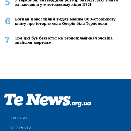
5
У Тернополі затвердили розмір батьківської плати
за навчання у мистецькому ліцеї №21
6
Богдан Новосядлий видав майже 800-сторінкову
книгу про історію села Острів біля Тернополя
7
Три дні був безвісти: на Тернопільщині чоловіка
знайшли мертвим
ПРО НАС
КОНТАКТИ