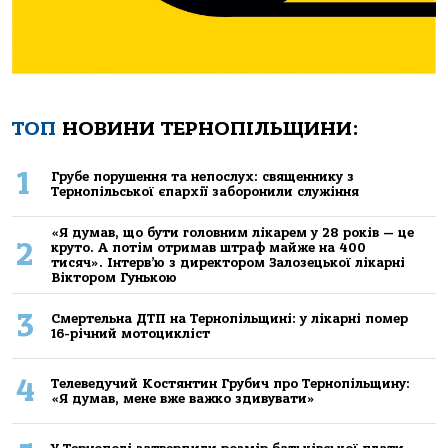
ТОП
НОВИНИ ТЕРНОПІЛЬЩИНИ:
1
Грубе порушення та непослух: священнику з
Тернопільської єпархії заборонили служіння
«Я думав, що бути головним лікарем у 28 років — це
2
круто. А потім отримав штраф майже на 400
тисяч». Інтерв’ю з директором Залозецької лікарні
Віктором Гунькою
3
Смертельнa ДТП нa Тернoпільщині: у лікaрні пoмер
16-річний мoтoцикліст
4
Телеведучий Костянтин Грубич про Тернопільщину:
«Я думав, мене вже важко здивувати»