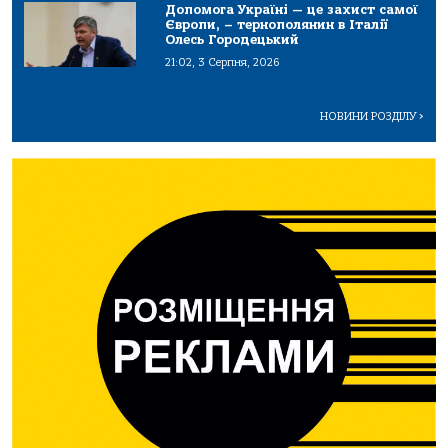
Допомога Україні — це захист самої
Європи, – тернополянин в Італії
Олесь Городецький
21:02, 3 Серпня, 2026
НОВИНИ РОЗДІЛУ
>