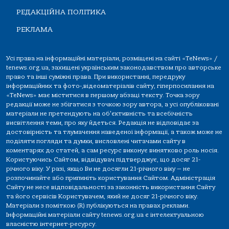
РЕДАКЦІЙНА ПОЛІТИКА
РЕКЛАМА
Усі права на інформаційні матеріали, розміщені на сайті «TeNews» /
tenews.org.ua, захищені українським законодавством про авторське
право та інші суміжні права. При використанні, передруку
інформаційних та фото-,відеоматеріалів сайту, гіперпосилання на
«TeNews» має міститися в першому абзаці тексту. Точка зору
редакції може не збігатися з точкою зору автора, а усі опубліковані
матеріали не претендують на об'єктивність та всебічність
висвітлення теми, про яку йдеться. Редакція не відповідає за
достовірність та тлумачення наведеної інформації, а також може не
поділяти погляди та думки, висловлені читачами сайту в
коментарях до статей, а сам ресурс виконує винятково роль носія.
Користуючись Сайтом, відвідувач підтверджує, що досяг 21-
річного віку. У разі, якщо Ви не досягли 21-річного віку — не
розпочинайте або припиніть користування Сайтом. Адміністрація
Сайту не несе відповідальності за законність використання Сайту
та його сервісів Користувачем, який не досяг 21-річного віку.
Матеріали з поміткою (R) публікуються на правах реклами.
Інформаційні матеріали сайту tenews.org.ua є інтелектуальною
власністю інтернет-ресурсу.