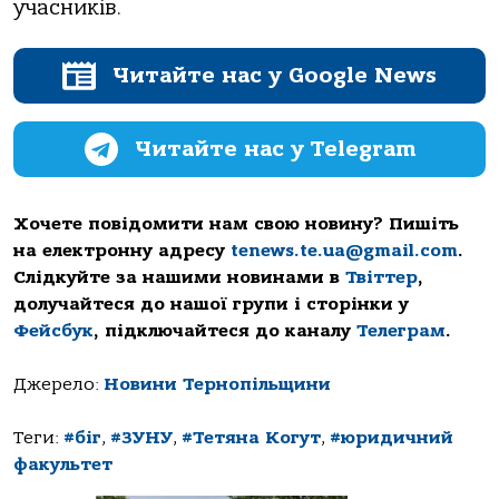
учaсників.
Читайте нас у Google News
Читайте нас у Telegram
Хочете повідомити нам свою новину? Пишіть
на електронну адресу
tenews.te.ua@gmail.com
.
Слідкуйте за нашими новинами в
Твіттер
,
долучайтеся до нашої групи і сторінки у
Фейсбук
, підключайтеся до каналу
Телеграм
.
Джерело:
Новини Тернопільщини
Теги:
#біг
,
#ЗУНУ
,
#Тетянa Когут
,
#юридичний
факультет