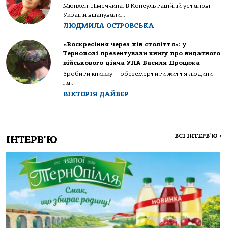
Мюнхен. Німеччина. В Консультаційній установі
України вшанували...
ЛЮДМИЛА ОСТРОВСЬКА
«Воскресіння через пів століття»: у
Тернополі презентували книгу про видатного
військового діяча УПА Василя Процюка
Зробити книжку — обезсмертити життя людини
на...
ВІКТОРІЯ ДАЙВЕР
ВСІ ІНТЕРВ'Ю
>
ІНТЕРВ'Ю