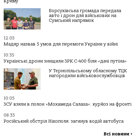
Криму
Борсуківська громада передала
авто і дрон для військових на
Сумський напрямок
12:05
Мадяр назвав 5 умов для перемоги України у війні
10:35
Українські дрони знищили ЗРК С-400 біля «дачі путіна»
У Тернопільському обласному ТЦК
нагородили військовослужбовців
10:05
ЗСУ взяли в полон «Мохамеда Салаха»: курйоз на фронті
08:35
Російський обстріл Нікополя: загинув водій автобуса
Всі новини
>