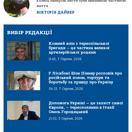
Колись паперові листи були звичайною частиною
життя...
ВІКТОРІЯ ДАЙВЕР
ВИБІР РЕДАКЦІЇ
Кожний воїн з тернопільської
бригади – це частина великої
артилерійської родини
11:43, 7 Серпня, 2026
У Лісабоні Шон Піннер розповів про
російський полон, тортури та
боротьбу за правду про Україну
06:13, 7 Серпня, 2026
Допомога Україні — це захист самої
Європи, – тернополянин в Італії
Олесь Городецький
21:02, 3 Серпня, 2026