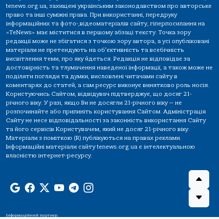
tenews.org.ua, захищені українським законодавством про авторське
право та інші суміжні права. При використанні, передруку
інформаційних та фото-,відеоматеріалів сайту, гіперпосилання на
«TeNews» має міститися в першому абзаці тексту. Точка зору
редакції може не збігатися з точкою зору автора, а усі опубліковані
матеріали не претендують на об'єктивність та всебічність
висвітлення теми, про яку йдеться. Редакція не відповідає за
достовірність та тлумачення наведеної інформації, а також може не
поділяти погляди та думки, висловлені читачами сайту в
коментарях до статей, а сам ресурс виконує винятково роль носія.
Користуючись Сайтом, відвідувач підтверджує, що досяг 21-
річного віку. У разі, якщо Ви не досягли 21-річного віку — не
розпочинайте або припиніть користування Сайтом. Адміністрація
Сайту не несе відповідальності за законність використання Сайту
та його сервісів Користувачем, який не досяг 21-річного віку.
Матеріали з поміткою (R) публікуються на правах реклами.
Інформаційні матеріали сайту tenews.org.ua є інтелектуальною
власністю інтернет-ресурсу.
Інформаційний партнер: