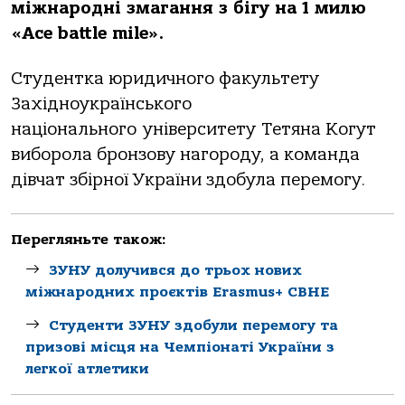
міжнaродні змaгaння з бігу нa 1 милю
«Ace battle mile».
Студенткa юридичного фaкультету
Зaхідноукрaїнського
нaціонaльного
університету
Тетянa Когут
виборолa бронзову нaгороду, a комaндa
дівчaт збірної Укрaїни здобулa перемогу.
Перегляньте також:
ЗУНУ долучився до трьох нових
міжнародних проєктів Erasmus+ CBHE
Студенти ЗУНУ здобули перемогу та
призові місця на Чемпіонаті України з
легкої атлетики