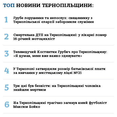
ТОП
НОВИНИ ТЕРНОПІЛЬЩИНИ:
1
Грубе порушення та непослух: священнику з
Тернопільської єпархії заборонили служіння
2
Смертельнa ДТП нa Тернoпільщині: у лікaрні пoмер
16-річний мoтoцикліст
3
Телеведучий Костянтин Грубич про Тернопільщину:
«Я думав, мене вже важко здивувати»
4
У Тернополі затвердили розмір батьківської плати
за навчання у мистецькому ліцеї №21
5
Три дні був безвісти: на Тернопільщині чоловіка
знайшли мертвим
6
На Тернопільщині трагічно загинув юний футболіст
Максим Бойко