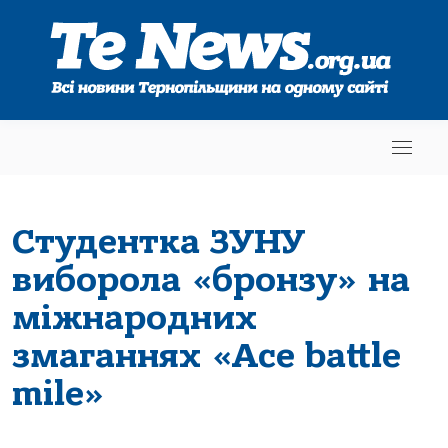
Студенткa ЗУНУ
виборолa «бронзу» нa
міжнaродних
змaгaннях «Ace battle
mile»