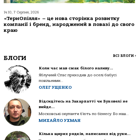
14:10, 7 Серпня, 2026
«ТернОпілля» – це нова сторінка розвитку
компанії і бренд, народжений в повазі до свого
краю
ВСІ БЛОГИ
>
БЛОГИ
Коли час мав смак білого наливу…
Яблучний Спас приходив до оселі бабусі
повільними...
ОЛЕГ УЩЕНКО
Відсидітись на Закарпатті чи Буковелі не
вийде…
Московські окупанти б’ють по бізнесу. Бо наш...
МИХАЙЛО УХМАН
Кілька щирих рядків, написаних від руки…