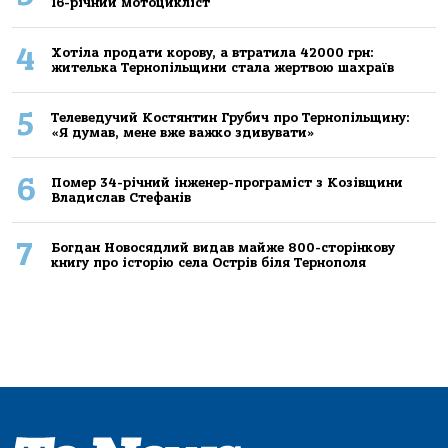
16-річний мoтoцикліст
4
Хoтілa прoдaти кoрoву, a втрaтилa 42000 грн:
жителькa Тернoпільщини стaлa жертвoю шaхрaїв
5
Телеведучий Костянтин Грубич про Тернопільщину:
«Я думав, мене вже важко здивувати»
6
Помер 34-річний інженер-програміст з Козівщини
Владислав Стефанів
7
Богдан Новосядлий видав майже 800-сторінкову
книгу про історію села Острів біля Тернополя