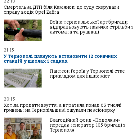
22:10
Смертельна ДТП біля Кам’янок: до суду скерували
справу водія Opel Zafira
Воїни тернопільської артбригади
відпрацьовують навички стрільби з
автомата та рушниці
21:15
У Тернополі планують встановити 12 сонячних
станцій у школах і садках
Пантеон Героїв у Тернополі стає
прикладом для інших міст
20:13
Хотіла продати взуття, а втратила понад 63 тисячі
гривень: на Тернопільщині ошукали пенсіонерку
Благодійний фонд «Подоляни»
передав генератор 105 бригаді з
Тернополя