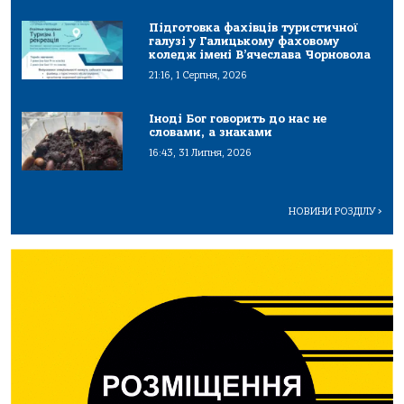
Підготовка фахівців туристичної
галузі у Галицькому фаховому
коледж імені В’ячеслава Чорновола
21:16, 1 Серпня, 2026
Іноді Бог говорить до нас не
словами, а знаками
16:43, 31 Липня, 2026
НОВИНИ РОЗДІЛУ
>