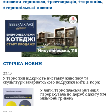
#новини тернополя
,
#реставрація
,
#тернопіль
,
#тернопільські новини
СТРІЧКА НОВИН
23:13
У Тернополі відкриють виставку живопису та
скульптури закарпатського подружжя митців Корж
У липні Тернопільська митниця
перерахувала до держбюджету 934
мільйони гривень