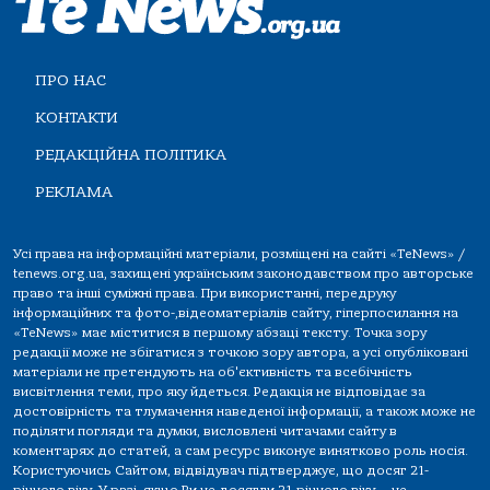
ПРО НАС
КОНТАКТИ
РЕДАКЦІЙНА ПОЛІТИКА
РЕКЛАМА
Усі права на інформаційні матеріали, розміщені на сайті «TeNews» /
tenews.org.ua, захищені українським законодавством про авторське
право та інші суміжні права. При використанні, передруку
інформаційних та фото-,відеоматеріалів сайту, гіперпосилання на
«TeNews» має міститися в першому абзаці тексту. Точка зору
редакції може не збігатися з точкою зору автора, а усі опубліковані
матеріали не претендують на об'єктивність та всебічність
висвітлення теми, про яку йдеться. Редакція не відповідає за
достовірність та тлумачення наведеної інформації, а також може не
поділяти погляди та думки, висловлені читачами сайту в
коментарях до статей, а сам ресурс виконує винятково роль носія.
Користуючись Сайтом, відвідувач підтверджує, що досяг 21-
річного віку. У разі, якщо Ви не досягли 21-річного віку — не