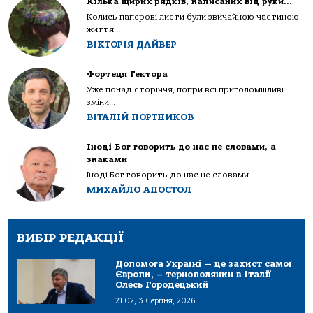
Кілька щирих рядків, написаних від руки…
Колись паперові листи були звичайною частиною
життя...
ВІКТОРІЯ ДАЙВЕР
Фортеця Гектора
Уже понад сторіччя, попри всі приголомшливі
зміни...
ВІТАЛІЙ ПОРТНИКОВ
Іноді Бог говорить до нас не словами, а
знаками
Іноді Бог говорить до нас не словами...
МИХАЙЛО АПОСТОЛ
ВИБІР РЕДАКЦІЇ
Допомога Україні — це захист самої
Європи, – тернополянин в Італії
Олесь Городецький
21:02, 3 Серпня, 2026