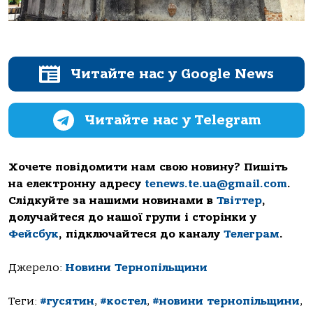
Читайте нас у Google News
Читайте нас у Telegram
Хочете повідомити нам свою новину? Пишіть
на електронну адресу
tenews.te.ua@gmail.com
.
Слідкуйте за нашими новинами в
Твіттер
,
долучайтеся до нашої групи і сторінки у
Фейсбук
, підключайтеся до каналу
Телеграм
.
Джерело:
Новини Тернопільщини
Теги:
#гусятин
,
#костел
,
#новини тернопільщини
,