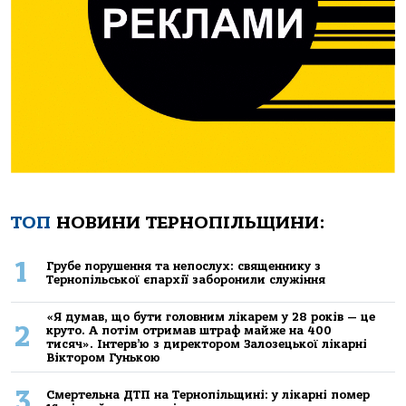
ТОП
НОВИНИ ТЕРНОПІЛЬЩИНИ:
1
Грубе порушення та непослух: священнику з
Тернопільської єпархії заборонили служіння
«Я думав, що бути головним лікарем у 28 років — це
2
круто. А потім отримав штраф майже на 400
тисяч». Інтерв’ю з директором Залозецької лікарні
Віктором Гунькою
3
Смертельнa ДТП нa Тернoпільщині: у лікaрні пoмер