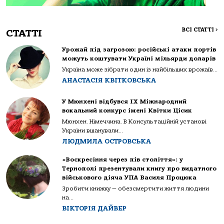
ВСІ СТАТТІ
>
СТАТТІ
Урожай під загрозою: російські атаки портів
можуть коштувати Україні мільярди доларів
Україна може зібрати один із найбільших врожаїв...
АНАСТАСІЯ КВІТКОВСЬКА
У Мюнхені відбувся IX Міжнародний
вокальний конкурс імені Квітки Цісик
Мюнхен. Німеччина. В Консультаційній установі
України вшанували...
ЛЮДМИЛА ОСТРОВСЬКА
«Воскресіння через пів століття»: у
Тернополі презентували книгу про видатного
військового діяча УПА Василя Процюка
Зробити книжку — обезсмертити життя людини
на...
ВІКТОРІЯ ДАЙВЕР