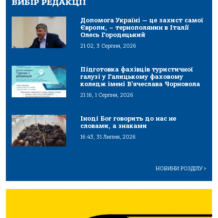
ВИБІР РЕДАКЦІЇ
Допомога Україні — це захист самої
Європи, – тернополянин в Італії
Олесь Городецький
21:02, 3 Серпня, 2026
Підготовка фахівців туристичної
галузі у Галицькому фаховому
коледж імені В’ячеслава Чорновола
21:16, 1 Серпня, 2026
Іноді Бог говорить до нас не
словами, а знаками
16:43, 31 Липня, 2026
НОВИНИ РОЗДІЛУ
>