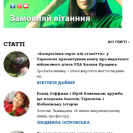
ВСІ СТАТТІ
>
СТАТТІ
«Воскресіння через пів століття»: у
Тернополі презентували книгу про видатного
військового діяча УПА Василя Процюка
Зробити книжку — обезсмертити життя людини
на...
ВІКТОРІЯ ДАЙВЕР
Роалд Гоффман і Юрій Ковальков: дружба,
що поєднала Золочів, Тернопіль і
Нобелівську історію
Золочів. Львівщина. 18 липня американському
хіміку, професору...
ЛЮДМИЛА ОСТРОВСЬКА