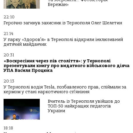
Бережан»
22:10
Героїчно загинув захисник із Тернополя Олег Шелетин
21:14
У парку «Здоров’я» в Тернополі відкрили інклюзивний
дитячий майданчик
20:31
«Воскресіння через пів століття»: у Тернополі
презентували книгу про видатного військового діяча
УПА Василя Процюка
20:13
У Тернополі водія Tesla, позбавленого прав, спіймали за
кермом у стані наркотичного сп’яніння
Вчитель із Тернополя увійшов до
ТОП-50 найкращих педагогів
України
18:18