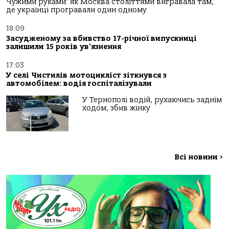
Чужими руками: як Москва століттями вигравала там,
де українці програвали один одному
18:09
Засудженому за вбивство 17-річної випускниці
залишили 15 років ув’язнення
17:03
У селі Чистилів мотоцикліст зіткнувся з
автомобілем: водія госпіталізували
У Тернополі водій, рухаючись заднім
ходом, збив жінку
Всі новини
>