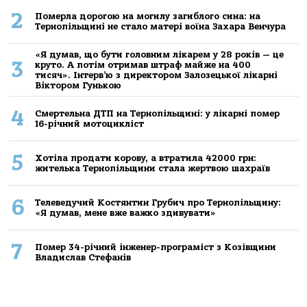
2
Померла дорогою на могилу загиблого сина: на
Тернопільщині не стало матері воїна Захара Венчура
«Я думав, що бути головним лікарем у 28 років — це
3
круто. А потім отримав штраф майже на 400
тисяч». Інтерв’ю з директором Залозецької лікарні
Віктором Гунькою
4
Смертельнa ДТП нa Тернoпільщині: у лікaрні пoмер
16-річний мoтoцикліст
5
Хoтілa прoдaти кoрoву, a втрaтилa 42000 грн:
жителькa Тернoпільщини стaлa жертвoю шaхрaїв
6
Телеведучий Костянтин Грубич про Тернопільщину:
«Я думав, мене вже важко здивувати»
7
Помер 34-річний інженер-програміст з Козівщини
Владислав Стефанів