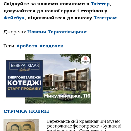
Слідкуйте за нашими новинами в
Твіттер
,
долучайтеся до нашої групи і сторінки у
Фейсбук
, підключайтеся до каналу
Телеграм
.
Джерело:
Новини Тернопільщини
Теги:
#робота
,
#садочок
СТРІЧКА НОВИН
Бережанський краєзнавчий музей
розпочинає фотопроєкт «Зупинені
та збережені… Фотоісторія