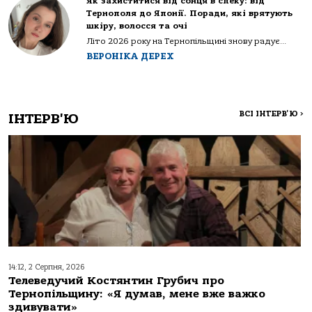
Як захиститися від сонця в спеку: від
Тернополя до Японії. Поради, які врятують
шкіру, волосся та очі
Літо 2026 року на Тернопільщині знову радує...
ВЕРОНІКА ДЕРЕХ
ВСІ ІНТЕРВ'Ю
>
ІНТЕРВ'Ю
14:12, 2 Серпня, 2026
Телеведучий Костянтин Грубич про
Тернопільщину: «Я думав, мене вже важко
здивувати»