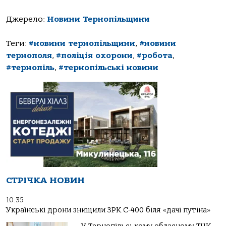
Джерело:
Новини Тернопільщини
Теги:
#новини тернопільщини
,
#новини
тернополя
,
#поліція охорони
,
#робота
,
#тернопіль
,
#тернопільські новини
СТРІЧКА НОВИН
10:35
Українські дрони знищили ЗРК С-400 біля «дачі путіна»