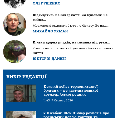
ОЛЕГ УЩЕНКО
Відсидітись на Закарпатті чи Буковелі не
вийде…
Московські окупанти б’ють по бізнесу. Бо наш...
МИХАЙЛО УХМАН
Кілька щирих рядків, написаних від руки…
Колись паперові листи були звичайною частиною
життя...
ВІКТОРІЯ ДАЙВЕР
ВИБІР РЕДАКЦІЇ
Кожний воїн з тернопільської
бригади – це частина великої
артилерійської родини
11:43, 7 Серпня, 2026
У Лісабоні Шон Піннер розповів про
російський полон, тортури та