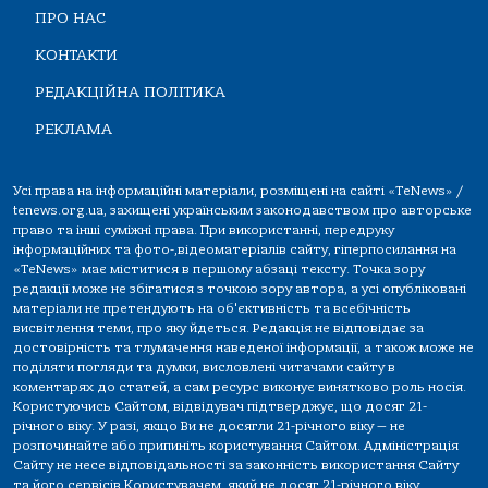
ПРО НАС
КОНТАКТИ
РЕДАКЦІЙНА ПОЛІТИКА
РЕКЛАМА
Усі права на інформаційні матеріали, розміщені на сайті «TeNews» /
tenews.org.ua, захищені українським законодавством про авторське
право та інші суміжні права. При використанні, передруку
інформаційних та фото-,відеоматеріалів сайту, гіперпосилання на
«TeNews» має міститися в першому абзаці тексту. Точка зору
редакції може не збігатися з точкою зору автора, а усі опубліковані
матеріали не претендують на об'єктивність та всебічність
висвітлення теми, про яку йдеться. Редакція не відповідає за
достовірність та тлумачення наведеної інформації, а також може не
поділяти погляди та думки, висловлені читачами сайту в
коментарях до статей, а сам ресурс виконує винятково роль носія.
Користуючись Сайтом, відвідувач підтверджує, що досяг 21-
річного віку. У разі, якщо Ви не досягли 21-річного віку — не
розпочинайте або припиніть користування Сайтом. Адміністрація
Сайту не несе відповідальності за законність використання Сайту
та його сервісів Користувачем, який не досяг 21-річного віку.