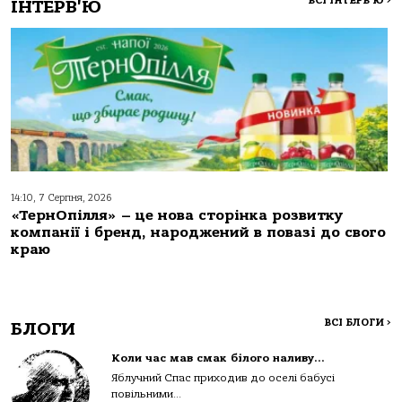
ВСІ ІНТЕРВ'Ю
>
ІНТЕРВ'Ю
14:10, 7 Серпня, 2026
«ТернОпілля» – це нова сторінка розвитку
компанії і бренд, народжений в повазі до свого
краю
ВСІ БЛОГИ
>
БЛОГИ
Коли час мав смак білого наливу…
Яблучний Спас приходив до оселі бабусі
повільними...