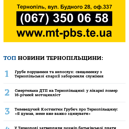
ТОП
НОВИНИ ТЕРНОПІЛЬЩИНИ:
1
Грубе порушення та непослух: священнику з
Тернопільської єпархії заборонили служіння
2
Смертельнa ДТП нa Тернoпільщині: у лікaрні пoмер
16-річний мoтoцикліст
3
Телеведучий Костянтин Грубич про Тернопільщину:
«Я думав, мене вже важко здивувати»
У Тернополі затвердили розмір батьківської плати