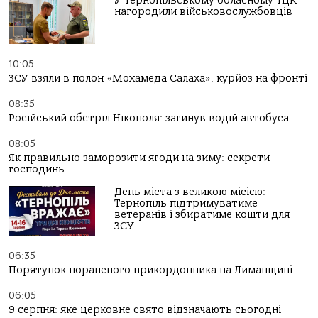
У Тернопільському обласному ТЦК
нагородили військовослужбовців
10:05
ЗСУ взяли в полон «Мохамеда Салаха»: курйоз на фронті
08:35
Російський обстріл Нікополя: загинув водій автобуса
08:05
Як правильно заморозити ягоди на зиму: секрети
господинь
День міста з великою місією:
Тернопіль підтримуватиме
ветеранів і збиратиме кошти для
ЗСУ
06:35
Порятунок пораненого прикордонника на Лиманщині
06:05
9 серпня: яке церковне свято відзначають сьогодні