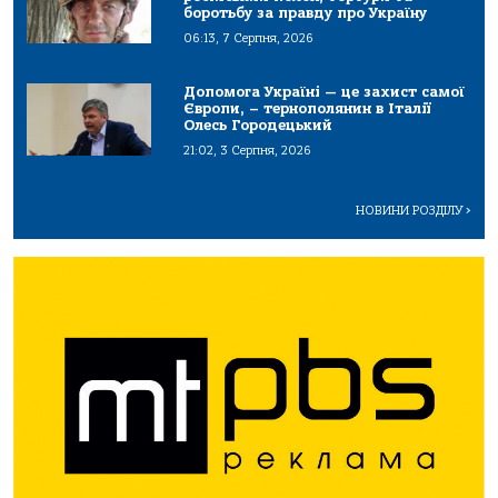
боротьбу за правду про Україну
06:13, 7 Серпня, 2026
Допомога Україні — це захист самої
Європи, – тернополянин в Італії
Олесь Городецький
21:02, 3 Серпня, 2026
НОВИНИ РОЗДІЛУ
>