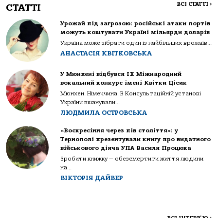
ВСІ СТАТТІ
>
СТАТТІ
Урожай під загрозою: російські атаки портів
можуть коштувати Україні мільярди доларів
Україна може зібрати один із найбільших врожаїв...
АНАСТАСІЯ КВІТКОВСЬКА
У Мюнхені відбувся IX Міжнародний
вокальний конкурс імені Квітки Цісик
Мюнхен. Німеччина. В Консультаційній установі
України вшанували...
ЛЮДМИЛА ОСТРОВСЬКА
«Воскресіння через пів століття»: у
Тернополі презентували книгу про видатного
військового діяча УПА Василя Процюка
Зробити книжку — обезсмертити життя людини
на...
ВІКТОРІЯ ДАЙВЕР