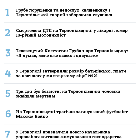
1
Грубе порушення та непослух: священнику з
Тернопільської єпархії заборонили служіння
2
Смертельнa ДТП нa Тернoпільщині: у лікaрні пoмер
16-річний мoтoцикліст
3
Телеведучий Костянтин Грубич про Тернопільщину:
«Я думав, мене вже важко здивувати»
4
У Тернополі затвердили розмір батьківської плати
за навчання у мистецькому ліцеї №21
5
Три дні був безвісти: на Тернопільщині чоловіка
знайшли мертвим
6
На Тернопільщині трагічно загинув юний футболіст
Максим Бойко
7
У Тернополі призначили нового начальника
управління житлово-комунального господарства