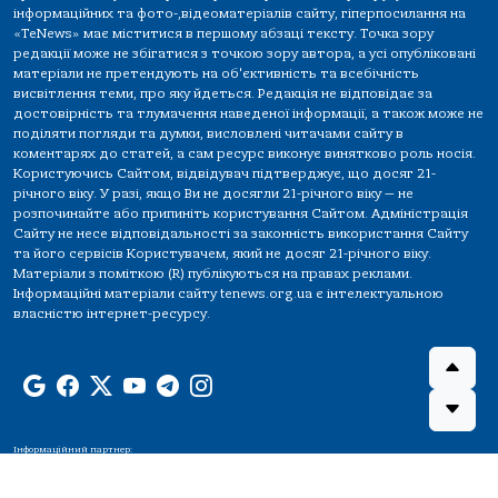
інформаційних та фото-,відеоматеріалів сайту, гіперпосилання на
«TeNews» має міститися в першому абзаці тексту. Точка зору
редакції може не збігатися з точкою зору автора, а усі опубліковані
матеріали не претендують на об'єктивність та всебічність
висвітлення теми, про яку йдеться. Редакція не відповідає за
достовірність та тлумачення наведеної інформації, а також може не
поділяти погляди та думки, висловлені читачами сайту в
коментарях до статей, а сам ресурс виконує винятково роль носія.
Користуючись Сайтом, відвідувач підтверджує, що досяг 21-
річного віку. У разі, якщо Ви не досягли 21-річного віку — не
розпочинайте або припиніть користування Сайтом. Адміністрація
Сайту не несе відповідальності за законність використання Сайту
та його сервісів Користувачем, який не досяг 21-річного віку.
Матеріали з поміткою (R) публікуються на правах реклами.
Інформаційні матеріали сайту tenews.org.ua є інтелектуальною
власністю інтернет-ресурсу.
Інформаційний партнер: