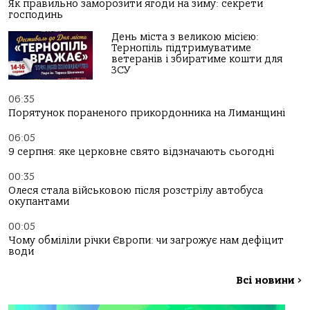
Як правильно заморозити ягоди на зиму: секрети
господинь
День міста з великою місією:
Тернопіль підтримуватиме
ветеранів і збиратиме кошти для
ЗСУ
06:35
Порятунок пораненого прикордонника на Лиманщині
06:05
9 серпня: яке церковне свято відзначають сьогодні
00:35
Олеся стала військовою після розстрілу автобуса
окупантами
00:05
Чому обміліли річки Європи: чи загрожує нам дефіцит
води
Всі новини
>