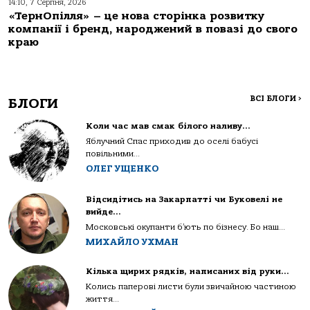
14:10, 7 Серпня, 2026
«ТернОпілля» – це нова сторінка розвитку
компанії і бренд, народжений в повазі до свого
краю
ВСІ БЛОГИ
>
БЛОГИ
Коли час мав смак білого наливу…
Яблучний Спас приходив до оселі бабусі
повільними...
ОЛЕГ УЩЕНКО
Відсидітись на Закарпатті чи Буковелі не
вийде…
Московські окупанти б’ють по бізнесу. Бо наш...
МИХАЙЛО УХМАН
Кілька щирих рядків, написаних від руки…
Колись паперові листи були звичайною частиною
життя...