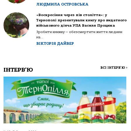
ЛЮДМИЛА ОСТРОВСЬКА
«Воскресіння через пів століття»: у
Тернополі презентували книгу про видатного
військового діяча УПА Василя Процюка
Зробити книжку — обезсмертити життя людини
на...
ВІКТОРІЯ ДАЙВЕР
ВСІ ІНТЕРВ'Ю
>
ІНТЕРВ'Ю