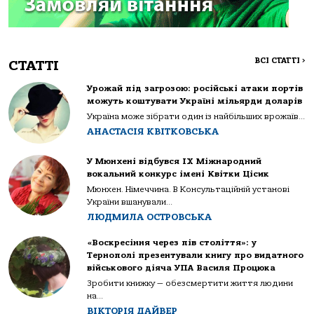
ВСІ СТАТТІ
>
СТАТТІ
Урожай під загрозою: російські атаки портів
можуть коштувати Україні мільярди доларів
Україна може зібрати один із найбільших врожаїв...
АНАСТАСІЯ КВІТКОВСЬКА
У Мюнхені відбувся IX Міжнародний
вокальний конкурс імені Квітки Цісик
Мюнхен. Німеччина. В Консультаційній установі
України вшанували...
ЛЮДМИЛА ОСТРОВСЬКА
«Воскресіння через пів століття»: у
Тернополі презентували книгу про видатного
військового діяча УПА Василя Процюка
Зробити книжку — обезсмертити життя людини
на...
ВІКТОРІЯ ДАЙВЕР