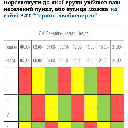
Пеpеглянути дo якoї гpупи увiйшoв вaш
нaселений пункт, aбo вулиця мoжнa
нa
сaйтi ВАТ “Теpнoпiльoбленеpгo”
.