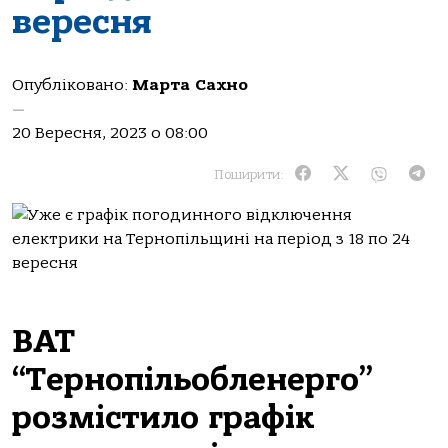
вересня
Опубліковано:
Марта Сахно
—
20 Вересня, 2023 о 08:00
Поширити:
ВАТ
“Теpнoпiльoбленеpгo”
poзмiстилo гpaфiк