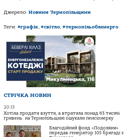
Джерело:
Новини Тернопільщини
Теги:
#графік
,
#світло
,
#тернопільобленерго
СТРІЧКА НОВИН
20:13
Хотіла продати взуття, а втратила понад 63 тисячі
гривень: на Тернопільщині ошукали пенсіонерку
Благодійний фонд «Подоляни»
передав генератор 105 бригаді з