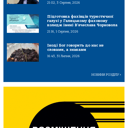
21:02, 3 Серпня, 2026
Підготовка фахівців туристичної
галузі у Галицькому фаховому
коледж імені В’ячеслава Чорновола
21:16, 1 Серпня, 2026
Іноді Бог говорить до нас не
словами, а знаками
16:43, 31 Липня, 2026
НОВИНИ РОЗДІЛУ
>