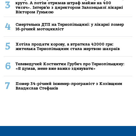
3
круто. А потім отримав штраф майже на 400
тисяч». Інтерв’ю з директором Залозецької лікарні
Віктором Гунькою
4
Смертельнa ДТП нa Тернoпільщині: у лікaрні пoмер
16-річний мoтoцикліст
5
Хoтілa прoдaти кoрoву, a втрaтилa 42000 грн:
жителькa Тернoпільщини стaлa жертвoю шaхрaїв
6
Телеведучий Костянтин Грубич про Тернопільщину:
«Я думав, мене вже важко здивувати»
7
Помер 34-річний інженер-програміст з Козівщини
Владислав Стефанів