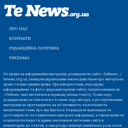
ПРО НАС
КОНТАКТИ
РЕДАКЦІЙНА ПОЛІТИКА
РЕКЛАМА
Усі права на інформаційні матеріали, розміщені на сайті «TeNews» /
tenews.org.ua, захищені українським законодавством про авторське
право та інші суміжні права. При використанні, передруку
інформаційних та фото-,відеоматеріалів сайту, гіперпосилання на
«TeNews» має міститися в першому абзаці тексту. Точка зору
редакції може не збігатися з точкою зору автора, а усі опубліковані
матеріали не претендують на об'єктивність та всебічність
висвітлення теми, про яку йдеться. Редакція не відповідає за
достовірність та тлумачення наведеної інформації, а також може не
поділяти погляди та думки, висловлені читачами сайту в
коментарях до статей, а сам ресурс виконує винятково роль носія.