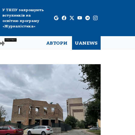
У ТНПУ запрошують
вступників на
освітню програму
«Журналістика»
СПЕЦТЕМА
рф
АВТОРИ
UANEWS