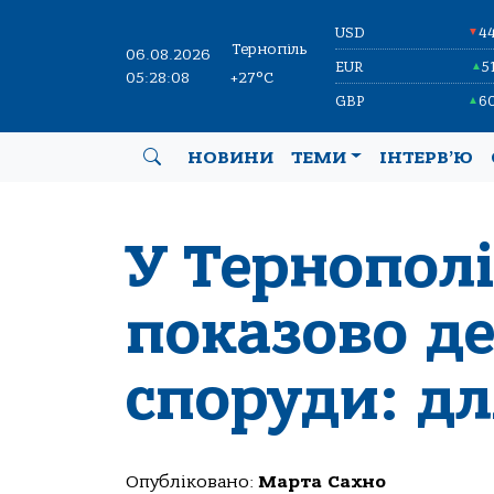
USD
4
▼
Тернопіль
06.08.2026
EUR
5
▲
05:28:09
+27°C
GBP
6
▲
НОВИНИ
ТЕМИ
ІНТЕРВ’Ю
У Тернополі
показово д
споруди: дл
Опубліковано:
Марта Сахно