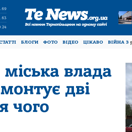
4.69
1.63
0.24
СТАТТІ
БЛОГИ
ФОТО
ВІДЕО
ЦІКАВО
ВІЙНА З
 міська влада
емонтує дві
я чого