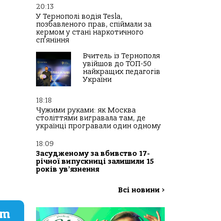
20:13
У Тернополі водія Tesla,
позбавленого прав, спіймали за
кермом у стані наркотичного
сп’яніння
Вчитель із Тернополя
увійшов до ТОП-50
найкращих педагогів
України
18:18
Чужими руками: як Москва
століттями вигравала там, де
українці програвали один одному
18:09
Засудженому за вбивство 17-
річної випускниці залишили 15
років ув’язнення
Всі новини
>
am