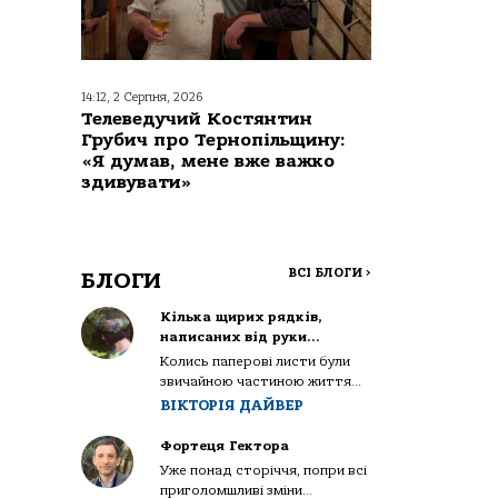
14:12, 2 Серпня, 2026
Телеведучий Костянтин
Грубич про Тернопільщину:
«Я думав, мене вже важко
здивувати»
ВСІ БЛОГИ
>
БЛОГИ
Кілька щирих рядків,
написаних від руки…
Колись паперові листи були
звичайною частиною життя...
ВІКТОРІЯ ДАЙВЕР
Фортеця Гектора
Уже понад сторіччя, попри всі
приголомшливі зміни...