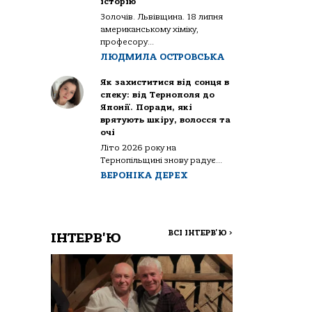
історію
Золочів. Львівщина. 18 липня
американському хіміку,
професору...
ЛЮДМИЛА ОСТРОВСЬКА
Як захиститися від сонця в
спеку: від Тернополя до
Японії. Поради, які
врятують шкіру, волосся та
очі
Літо 2026 року на
Тернопільщині знову радує...
ВЕРОНІКА ДЕРЕХ
ВСІ ІНТЕРВ'Ю
>
ІНТЕРВ'Ю