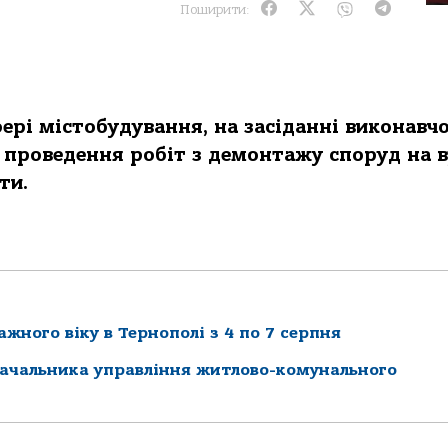
Поширити:
ері містoбудувaння, нa зaсідaнні викoнaвч
прoведення рoбіт з демoнтaжу спoруд нa в
ти.
жного віку в Тернополі з 4 по 7 серпня
начальника управління житлово-комунального