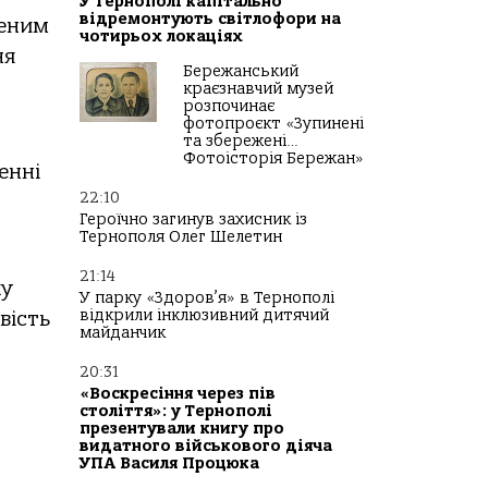
У Тернополі капітально
відремонтують світлофори на
женим
чотирьох локаціях
ня
Бережанський
краєзнавчий музей
розпочинає
фотопроєкт «Зупинені
та збережені…
Фотоісторія Бережан»
енні
22:10
Героїчно загинув захисник із
Тернополя Олег Шелетин
21:14
жу
У парку «Здоров’я» в Тернополі
відкрили інклюзивний дитячий
вість
майданчик
20:31
«Воскресіння через пів
століття»: у Тернополі
презентували книгу про
видатного військового діяча
УПА Василя Процюка