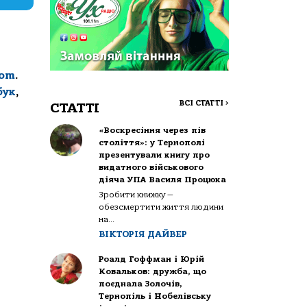
com
.
бук
,
ВСІ СТАТТІ
>
СТАТТІ
«Воскресіння через пів
століття»: у Тернополі
презентували книгу про
видатного військового
діяча УПА Василя Процюка
Зробити книжку —
обезсмертити життя людини
на...
ВІКТОРІЯ ДАЙВЕР
Роалд Гоффман і Юрій
Ковальков: дружба, що
поєднала Золочів,
Тернопіль і Нобелівську