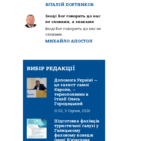
ВІТАЛІЙ ПОРТНИКОВ
Іноді Бог говорить до нас
не словами, а знаками
Іноді Бог говорить до нас не
словами...
МИХАЙЛО АПОСТОЛ
ВИБІР РЕДАКЦІЇ
Допомога Україні —
це захист самої
Європи, –
тернополянин в
Італії Олесь
Городецький
21:02, 3 Серпня, 2026
Підготовка фахівців
туристичної галузі у
Галицькому
фаховому коледж
імені В’ячеслава