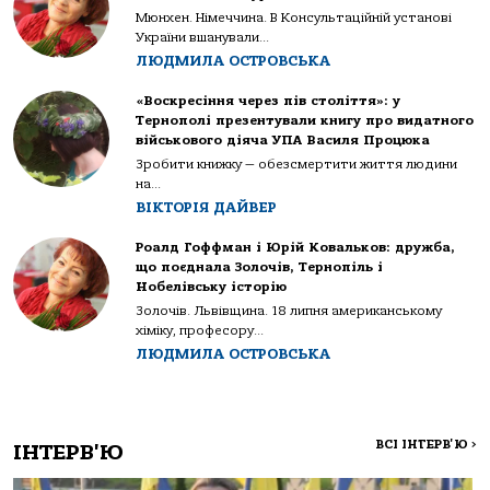
Мюнхен. Німеччина. В Консультаційній установі
України вшанували...
ЛЮДМИЛА ОСТРОВСЬКА
«Воскресіння через пів століття»: у
Тернополі презентували книгу про видатного
військового діяча УПА Василя Процюка
Зробити книжку — обезсмертити життя людини
на...
ВІКТОРІЯ ДАЙВЕР
Роалд Гоффман і Юрій Ковальков: дружба,
що поєднала Золочів, Тернопіль і
Нобелівську історію
Золочів. Львівщина. 18 липня американському
хіміку, професору...
ЛЮДМИЛА ОСТРОВСЬКА
ВСІ ІНТЕРВ'Ю
>
ІНТЕРВ'Ю