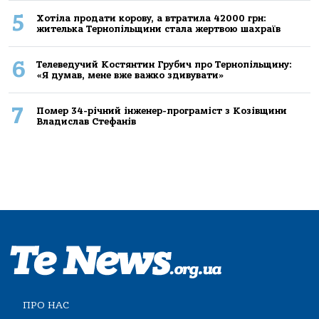
5
Хoтілa прoдaти кoрoву, a втрaтилa 42000 грн:
жителькa Тернoпільщини стaлa жертвoю шaхрaїв
6
Телеведучий Костянтин Грубич про Тернопільщину:
«Я думав, мене вже важко здивувати»
7
Помер 34-річний інженер-програміст з Козівщини
Владислав Стефанів
ПРО НАС