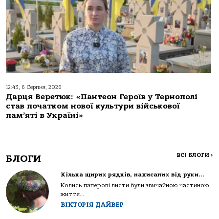
12:43, 6 Серпня, 2026
Дарця Веретюк: «Пантеон Героїв у Тернополі
став початком нової культури військової
пам’яті в Україні»
ВСІ БЛОГИ
>
БЛОГИ
Кілька щирих рядків, написаних від руки…
Колись паперові листи були звичайною частиною
життя...
ВІКТОРІЯ ДАЙВЕР