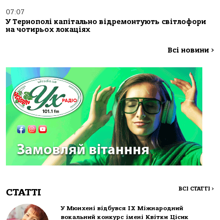
07:07
У Тернополі капітально відремонтують світлофори
на чотирьох локаціях
Всі новини
>
ВСІ СТАТТІ
>
СТАТТІ
У Мюнхені відбувся IX Міжнародний
вокальний конкурс імені Квітки Цісик