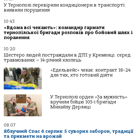
У Тернополі перевірили кондиціонери в транспорті:
виявили порушення
10:43
«Вдома всі чекають»: командир гармати
тернопілської бригади розповів про бойовий шлях і
поранення
10:20
Шестеро людей постраждали в ДТП у Кременці: серед
травмованих — 14-річний хлопець
«Едельвейс» чекає: контракт 18–24
для тих, хто готовий діяти
У Тернополі орден «За мужність»
вручили бійцю 105-ї бригади
Михайлу Дерлиці
08:07
Яблучний Спас 6 серпня: 5 суворих заборон, традиції
та прикмети на врожай