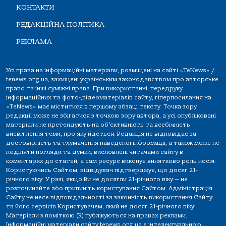
КОНТАКТИ
РЕДАКЦІЙНА ПОЛІТИКА
РЕКЛАМА
Усі права на інформаційні матеріали, розміщені на сайті «TeNews» /
tenews.org.ua, захищені українським законодавством про авторське
право та інші суміжні права. При використанні, передруку
інформаційних та фото-,відеоматеріалів сайту, гіперпосилання на
«TeNews» має міститися в першому абзаці тексту. Точка зору
редакції може не збігатися з точкою зору автора, а усі опубліковані
матеріали не претендують на об'єктивність та всебічність
висвітлення теми, про яку йдеться. Редакція не відповідає за
достовірність та тлумачення наведеної інформації, а також може не
поділяти погляди та думки, висловлені читачами сайту в
коментарях до статей, а сам ресурс виконує винятково роль носія.
Користуючись Сайтом, відвідувач підтверджує, що досяг 21-
річного віку. У разі, якщо Ви не досягли 21-річного віку — не
розпочинайте або припиніть користування Сайтом. Адміністрація
Сайту не несе відповідальності за законність використання Сайту
та його сервісів Користувачем, який не досяг 21-річного віку.
Матеріали з поміткою (R) публікуються на правах реклами.
Інформаційні матеріали сайту tenews.org.ua є інтелектуальною