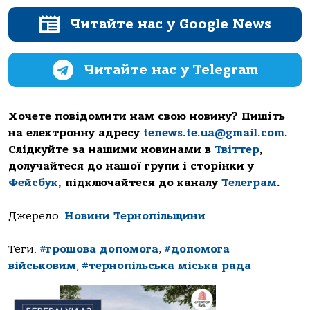
Читайте нас у Google News
Читайте нас у Telegram
Хочете повідомити нам свою новину? Пишіть
на електронну адресу
tenews.te.ua@gmail.com
.
Слідкуйте за нашими новинами в
Твіттер
,
долучайтеся до нашої групи і сторінки у
Фейсбук
, підключайтеся до каналу
Телеграм
.
Джерело:
Новини Тернопільщини
Теги:
#грошова допомога
,
#допомога
військовим
,
#тернопільська міська рада