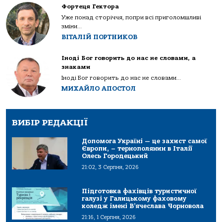
Фортеця Гектора
Уже понад сторіччя, попри всі приголомшливі
зміни...
ВІТАЛІЙ ПОРТНИКОВ
Іноді Бог говорить до нас не словами, а
знаками
Іноді Бог говорить до нас не словами...
МИХАЙЛО АПОСТОЛ
ВИБІР РЕДАКЦІЇ
Допомога Україні — це захист самої
Європи, – тернополянин в Італії
Олесь Городецький
21:02, 3 Серпня, 2026
Підготовка фахівців туристичної
галузі у Галицькому фаховому
коледж імені В’ячеслава Чорновола
21:16, 1 Серпня, 2026