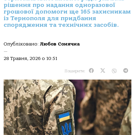
рішення про надання одноразової
грошової допомоги ще 165 захисникам
із Тернополя для придбання
спорядження та технічних засобів.
Опубліковано:
Любов Сонячна
—
28 Травня, 2026 о 10:51
Поширити: