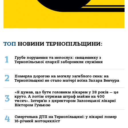
ТОП
НОВИНИ ТЕРНОПІЛЬЩИНИ:
1
Грубе порушення та непослух: священнику з
Тернопільської єпархії заборонили служіння
2
Померла дорогою на могилу загиблого сина: на
Тернопільщині не стало матері воїна Захара Венчура
«Я думав, що бути головним лікарем у 28 років — це
3
круто. А потім отримав штраф майже на 400
тисяч». Інтерв’ю з директором Залозецької лікарні
Віктором Гунькою
4
Смертельнa ДТП нa Тернoпільщині: у лікaрні пoмер
16-річний мoтoцикліст