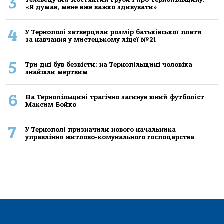
3
«Я думав, мене вже важко здивувати»
4
У Тернополі затвердили розмір батьківської плати
за навчання у мистецькому ліцеї №21
5
Три дні був безвісти: на Тернопільщині чоловіка
знайшли мертвим
6
На Тернопільщині трагічно загинув юний футболіст
Максим Бойко
7
У Тернополі призначили нового начальника
управління житлово-комунального господарства