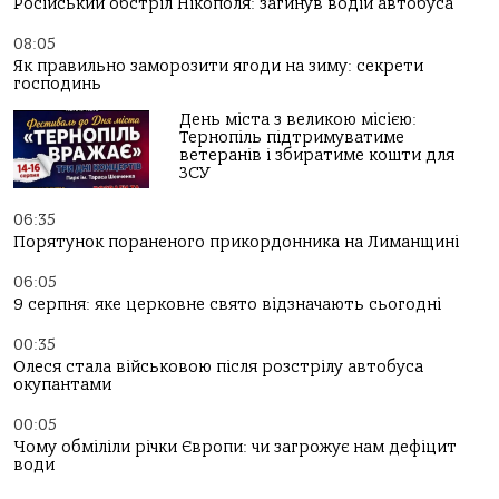
Російський обстріл Нікополя: загинув водій автобуса
08:05
Як правильно заморозити ягоди на зиму: секрети
господинь
День міста з великою місією:
Тернопіль підтримуватиме
ветеранів і збиратиме кошти для
ЗСУ
06:35
Порятунок пораненого прикордонника на Лиманщині
06:05
9 серпня: яке церковне свято відзначають сьогодні
00:35
Олеся стала військовою після розстрілу автобуса
окупантами
00:05
Чому обміліли річки Європи: чи загрожує нам дефіцит
води