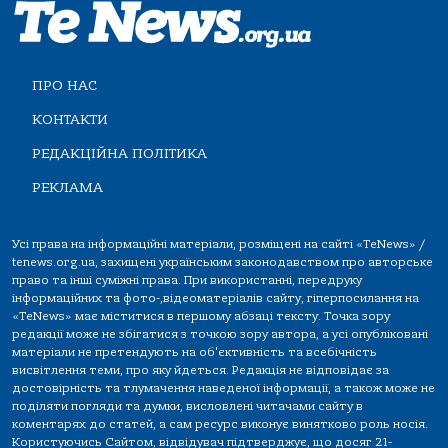
ПРО НАС
КОНТАКТИ
РЕДАКЦІЙНА ПОЛІТИКА
РЕКЛАМА
Усі права на інформаційні матеріали, розміщені на сайті «TeNews» /
tenews.org.ua, захищені українським законодавством про авторське
право та інші суміжні права. При використанні, передруку
інформаційних та фото-,відеоматеріалів сайту, гіперпосилання на
«TeNews» має міститися в першому абзаці тексту. Точка зору
редакції може не збігатися з точкою зору автора, а усі опубліковані
матеріали не претендують на об'єктивність та всебічність
висвітлення теми, про яку йдеться. Редакція не відповідає за
достовірність та тлумачення наведеної інформації, а також може не
поділяти погляди та думки, висловлені читачами сайту в
коментарях до статей, а сам ресурс виконує винятково роль носія.
Користуючись Сайтом, відвідувач підтверджує, що досяг 21-