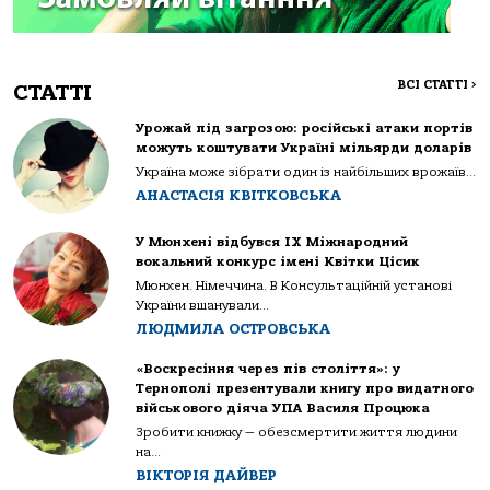
ВСІ СТАТТІ
>
СТАТТІ
Урожай під загрозою: російські атаки портів
можуть коштувати Україні мільярди доларів
Україна може зібрати один із найбільших врожаїв...
АНАСТАСІЯ КВІТКОВСЬКА
У Мюнхені відбувся IX Міжнародний
вокальний конкурс імені Квітки Цісик
Мюнхен. Німеччина. В Консультаційній установі
України вшанували...
ЛЮДМИЛА ОСТРОВСЬКА
«Воскресіння через пів століття»: у
Тернополі презентували книгу про видатного
військового діяча УПА Василя Процюка
Зробити книжку — обезсмертити життя людини
на...
ВІКТОРІЯ ДАЙВЕР