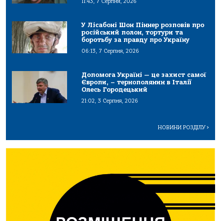
11:43, 7 Серпня, 2026
У Лісабоні Шон Піннер розповів про
російський полон, тортури та
боротьбу за правду про Україну
06:13, 7 Серпня, 2026
Допомога Україні — це захист самої
Європи, – тернополянин в Італії
Олесь Городецький
21:02, 3 Серпня, 2026
НОВИНИ РОЗДІЛУ
>