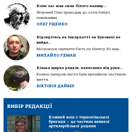
Коли час мав смак білого наливу…
Яблучний Спас приходив до оселі бабусі
повільними...
ОЛЕГ УЩЕНКО
Відсидітись на Закарпатті чи Буковелі не
вийде…
Московські окупанти б’ють по бізнесу. Бо наш...
МИХАЙЛО УХМАН
Кілька щирих рядків, написаних від руки…
Колись паперові листи були звичайною частиною
життя...
ВІКТОРІЯ ДАЙВЕР
ВИБІР РЕДАКЦІЇ
Кожний воїн з тернопільської
бригади – це частина великої
артилерійської родини