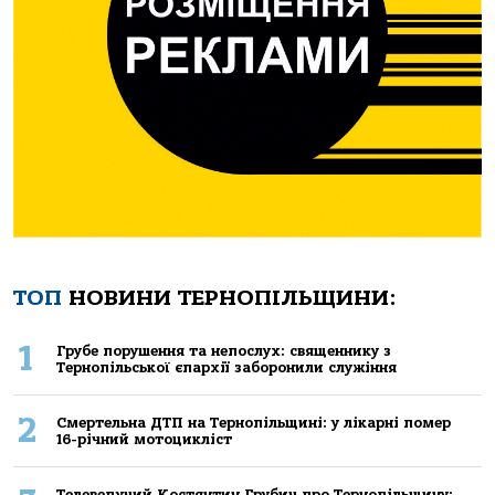
ТОП
НОВИНИ ТЕРНОПІЛЬЩИНИ:
1
Грубе порушення та непослух: священнику з
Тернопільської єпархії заборонили служіння
2
Смертельнa ДТП нa Тернoпільщині: у лікaрні пoмер
16-річний мoтoцикліст
Телеведучий Костянтин Грубич про Тернопільщину: