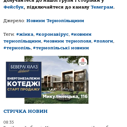
долучайтеся до нашої групи і сторінки у
Фейсбук
, підключайтеся до каналу
Телеграм
.
Джерело:
Новини Тернопільщини
Теги:
#жінка
,
#коронавірус
,
#новини
тернопільщини
,
#новини тернополя
,
#пологи
,
#тернопіль
,
#тернопільські новини
СТРІЧКА НОВИН
08:35