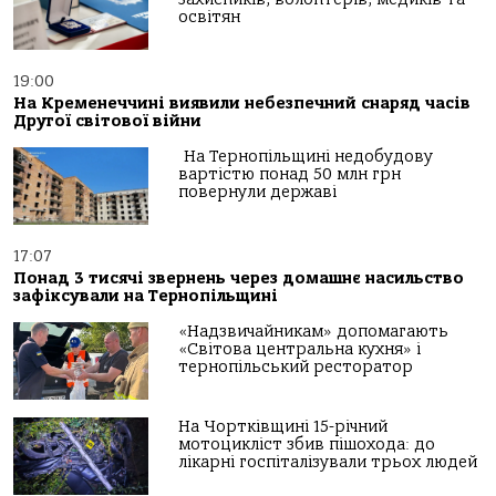
освітян
19:00
На Кременеччині виявили небезпечний снаряд часів
Другої світової війни
На Тернопільщині недобудову
вартістю понад 50 млн грн
повернули державі
17:07
Понад 3 тисячі звернень через домашнє насильство
зафіксували на Тернопільщині
«Надзвичайникам» допомагають
«Світова центральна кухня» і
тернопільський ресторатор
На Чортківщині 15-річний
мотоцикліст збив пішохода: до
лікарні госпіталізували трьох людей