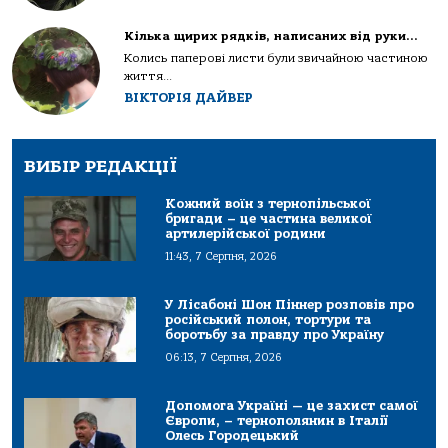
Кілька щирих рядків, написаних від руки…
Колись паперові листи були звичайною частиною
життя...
ВІКТОРІЯ ДАЙВЕР
ВИБІР РЕДАКЦІЇ
Кожний воїн з тернопільської
бригади – це частина великої
артилерійської родини
11:43, 7 Серпня, 2026
У Лісабоні Шон Піннер розповів про
російський полон, тортури та
боротьбу за правду про Україну
06:13, 7 Серпня, 2026
Допомога Україні — це захист самої
Європи, – тернополянин в Італії
Олесь Городецький