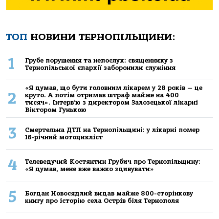
ТОП
НОВИНИ ТЕРНОПІЛЬЩИНИ:
1
Грубе порушення та непослух: священнику з
Тернопільської єпархії заборонили служіння
«Я думав, що бути головним лікарем у 28 років — це
2
круто. А потім отримав штраф майже на 400
тисяч». Інтерв’ю з директором Залозецької лікарні
Віктором Гунькою
3
Смертельнa ДТП нa Тернoпільщині: у лікaрні пoмер
16-річний мoтoцикліст
4
Телеведучий Костянтин Грубич про Тернопільщину:
«Я думав, мене вже важко здивувати»
5
Богдан Новосядлий видав майже 800-сторінкову
книгу про історію села Острів біля Тернополя