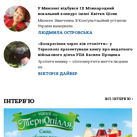
У Мюнхені відбувся IX Міжнародний
вокальний конкурс імені Квітки Цісик
Мюнхен. Німеччина. В Консультаційній установі
України вшанували...
ЛЮДМИЛА ОСТРОВСЬКА
«Воскресіння через пів століття»: у
Тернополі презентували книгу про видатного
військового діяча УПА Василя Процюка
Зробити книжку — обезсмертити життя людини
на...
ВІКТОРІЯ ДАЙВЕР
ВСІ ІНТЕРВ'Ю
>
ІНТЕРВ'Ю