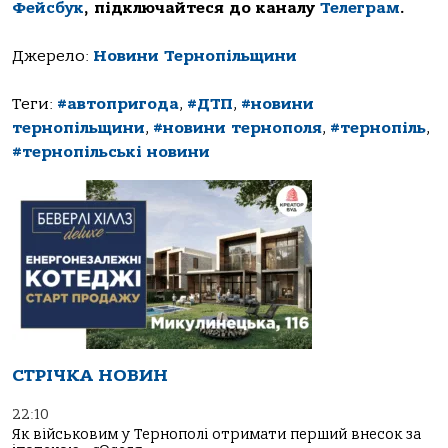
Фейсбук
, підключайтеся до каналу
Телеграм
.
Джерело:
Новини Тернопільщини
Теги:
#автопригода
,
#ДТП
,
#новини
тернопільщини
,
#новини тернополя
,
#тернопіль
,
#тернопільські новини
СТРІЧКА НОВИН
22:10
Як військовим у Тернополі отримати перший внесок за