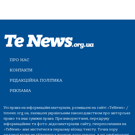
ПРО НАС
КОНТАКТИ
РЕДАКЦІЙНА ПОЛІТИКА
РЕКЛАМА
Усі права на інформаційні матеріали, розміщені на сайті «TeNews» /
tenews.org.ua, захищені українським законодавством про авторське
право та інші суміжні права. При використанні, передруку
інформаційних та фото-,відеоматеріалів сайту, гіперпосилання на
«TeNews» має міститися в першому абзаці тексту. Точка зору
редакції може не збігатися з точкою зору автора, а усі опубліковані