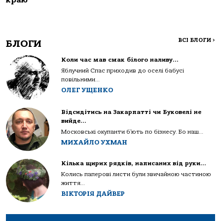
краю
ВСІ БЛОГИ
>
БЛОГИ
Коли час мав смак білого наливу…
Яблучний Спас приходив до оселі бабусі
повільними...
ОЛЕГ УЩЕНКО
Відсидітись на Закарпатті чи Буковелі не
вийде…
Московські окупанти б’ють по бізнесу. Бо наш...
МИХАЙЛО УХМАН
Кілька щирих рядків, написаних від руки…
Колись паперові листи були звичайною частиною
життя...
ВІКТОРІЯ ДАЙВЕР