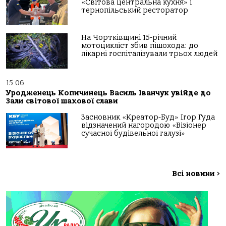
«Світова центральна кухня» і
тернопільський ресторатор
На Чортківщині 15-річний
мотоцикліст збив пішохода: до
лікарні госпіталізували трьох людей
15:06
Уродженець Копичинець Василь Іванчук увійде до
Зали світової шахової слави
Засновник «Креатор-Буд» Ігор Гуда
відзначений нагородою «Візіонер
сучасної будівельної галузі»
Всі новини
>