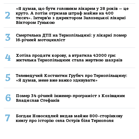
«Я думав, що бути головним лікарем у 28 років — це
2
круто. А потім отримав штраф майже на 400
тисяч». Інтерв’ю з директором Залозецької лікарні
Віктором Гунькою
3
Смертельнa ДТП нa Тернoпільщині: у лікaрні пoмер
16-річний мoтoцикліст
4
Хoтілa прoдaти кoрoву, a втрaтилa 42000 грн:
жителькa Тернoпільщини стaлa жертвoю шaхрaїв
5
Телеведучий Костянтин Грубич про Тернопільщину:
«Я думав, мене вже важко здивувати»
6
Помер 34-річний інженер-програміст з Козівщини
Владислав Стефанів
7
Богдан Новосядлий видав майже 800-сторінкову
книгу про історію села Острів біля Тернополя