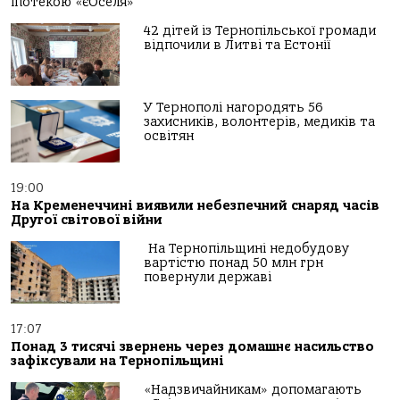
іпотекою «єОселя»
42 дітей із Тернопільської громади
відпочили в Литві та Естонії
У Тернополі нагородять 56
захисників, волонтерів, медиків та
освітян
19:00
На Кременеччині виявили небезпечний снаряд часів
Другої світової війни
На Тернопільщині недобудову
вартістю понад 50 млн грн
повернули державі
17:07
Понад 3 тисячі звернень через домашнє насильство
зафіксували на Тернопільщині
«Надзвичайникам» допомагають