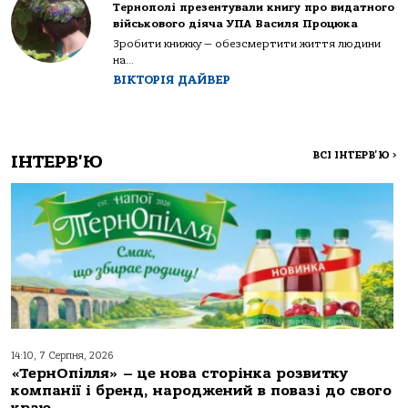
Тернополі презентували книгу про видатного
військового діяча УПА Василя Процюка
Зробити книжку — обезсмертити життя людини
на...
ВІКТОРІЯ ДАЙВЕР
ВСІ ІНТЕРВ'Ю
>
ІНТЕРВ'Ю
14:10, 7 Серпня, 2026
«ТернОпілля» – це нова сторінка розвитку
компанії і бренд, народжений в повазі до свого