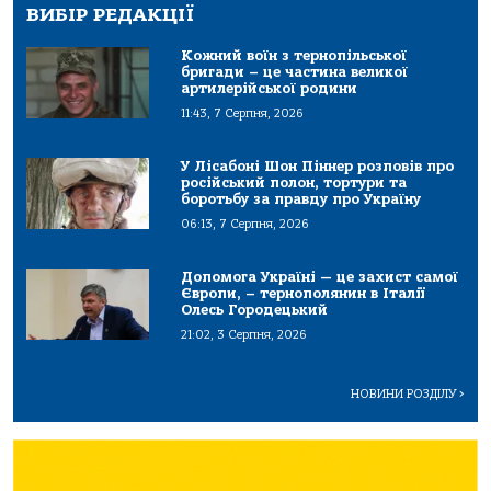
ВИБІР РЕДАКЦІЇ
Кожний воїн з тернопільської
бригади – це частина великої
артилерійської родини
11:43, 7 Серпня, 2026
У Лісабоні Шон Піннер розповів про
російський полон, тортури та
боротьбу за правду про Україну
06:13, 7 Серпня, 2026
Допомога Україні — це захист самої
Європи, – тернополянин в Італії
Олесь Городецький
21:02, 3 Серпня, 2026
НОВИНИ РОЗДІЛУ
>