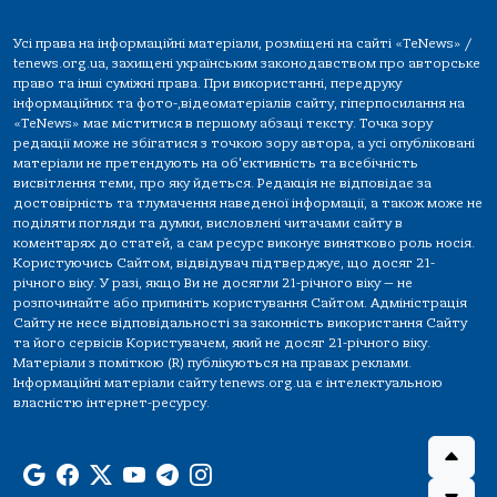
Усі права на інформаційні матеріали, розміщені на сайті «TeNews» /
tenews.org.ua, захищені українським законодавством про авторське
право та інші суміжні права. При використанні, передруку
інформаційних та фото-,відеоматеріалів сайту, гіперпосилання на
«TeNews» має міститися в першому абзаці тексту. Точка зору
редакції може не збігатися з точкою зору автора, а усі опубліковані
матеріали не претендують на об'єктивність та всебічність
висвітлення теми, про яку йдеться. Редакція не відповідає за
достовірність та тлумачення наведеної інформації, а також може не
поділяти погляди та думки, висловлені читачами сайту в
коментарях до статей, а сам ресурс виконує винятково роль носія.
Користуючись Сайтом, відвідувач підтверджує, що досяг 21-
річного віку. У разі, якщо Ви не досягли 21-річного віку — не
розпочинайте або припиніть користування Сайтом. Адміністрація
Сайту не несе відповідальності за законність використання Сайту
та його сервісів Користувачем, який не досяг 21-річного віку.
Матеріали з поміткою (R) публікуються на правах реклами.
Інформаційні матеріали сайту tenews.org.ua є інтелектуальною
власністю інтернет-ресурсу.