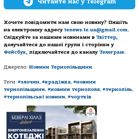
Читайте нас у Telegram
Хочете повідомити нам свою новину? Пишіть
на електронну адресу
tenews.te.ua@gmail.com
.
Слідкуйте за нашими новинами в
Твіттер
,
долучайтеся до нашої групи і сторінки у
Фейсбук
, підключайтеся до каналу
Телеграм
.
Джерело:
Новини Тернопільщини
Теги:
#злочин
,
#крадіжка
,
#новини
тернопільщини
,
#новини тернополя
,
#тернопіль
,
#тернопільські новини
,
#чортків