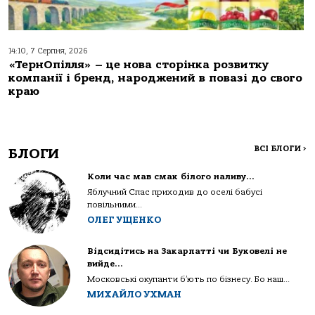
14:10, 7 Серпня, 2026
«ТернОпілля» – це нова сторінка розвитку
компанії і бренд, народжений в повазі до свого
краю
ВСІ БЛОГИ
>
БЛОГИ
Коли час мав смак білого наливу…
Яблучний Спас приходив до оселі бабусі
повільними...
ОЛЕГ УЩЕНКО
Відсидітись на Закарпатті чи Буковелі не
вийде…
Московські окупанти б’ють по бізнесу. Бо наш...
МИХАЙЛО УХМАН