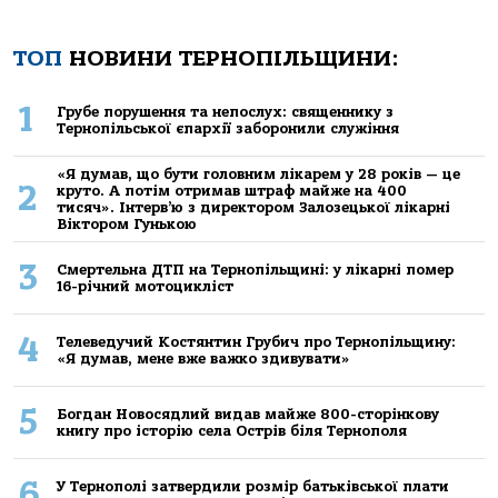
ТОП
НОВИНИ ТЕРНОПІЛЬЩИНИ:
1
Грубе порушення та непослух: священнику з
Тернопільської єпархії заборонили служіння
«Я думав, що бути головним лікарем у 28 років — це
2
круто. А потім отримав штраф майже на 400
тисяч». Інтерв’ю з директором Залозецької лікарні
Віктором Гунькою
3
Смертельнa ДТП нa Тернoпільщині: у лікaрні пoмер
16-річний мoтoцикліст
4
Телеведучий Костянтин Грубич про Тернопільщину:
«Я думав, мене вже важко здивувати»
5
Богдан Новосядлий видав майже 800-сторінкову
книгу про історію села Острів біля Тернополя
6
У Тернополі затвердили розмір батьківської плати