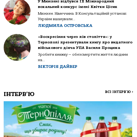
У Мюнхені відбувся IX Міжнародний
вокальний конкурс імені Квітки Цісик
Мюнхен. Німеччина. В Консультаційній установі
України вшанували...
ЛЮДМИЛА ОСТРОВСЬКА
«Воскресіння через пів століття»: у
Тернополі презентували книгу про видатного
військового діяча УПА Василя Процюка
Зробити книжку — обезсмертити життя людини
на...
ВІКТОРІЯ ДАЙВЕР
ВСІ ІНТЕРВ'Ю
>
ІНТЕРВ'Ю