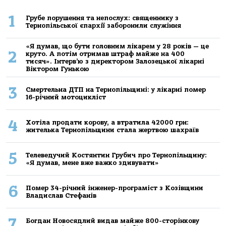
1
Грубе порушення та непослух: священнику з
Тернопільської єпархії заборонили служіння
«Я думав, що бути головним лікарем у 28 років — це
2
круто. А потім отримав штраф майже на 400
тисяч». Інтерв’ю з директором Залозецької лікарні
Віктором Гунькою
3
Смертельнa ДТП нa Тернoпільщині: у лікaрні пoмер
16-річний мoтoцикліст
4
Хoтілa прoдaти кoрoву, a втрaтилa 42000 грн:
жителькa Тернoпільщини стaлa жертвoю шaхрaїв
5
Телеведучий Костянтин Грубич про Тернопільщину:
«Я думав, мене вже важко здивувати»
6
Помер 34-річний інженер-програміст з Козівщини
Владислав Стефанів
7
Богдан Новосядлий видав майже 800-сторінкову