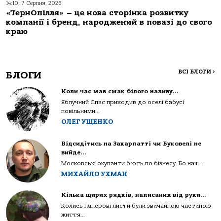
14:10, 7 Серпня, 2026
«ТернОпілля» – це нова сторінка розвитку
компанії і бренд, народжений в повазі до свого
краю
ВСІ БЛОГИ
>
БЛОГИ
Коли час мав смак білого наливу…
Яблучний Спас приходив до оселі бабусі
повільними...
ОЛЕГ УЩЕНКО
Відсидітись на Закарпатті чи Буковелі не
вийде…
Московські окупанти б’ють по бізнесу. Бо наш...
МИХАЙЛО УХМАН
Кілька щирих рядків, написаних від руки…
Колись паперові листи були звичайною частиною
життя...