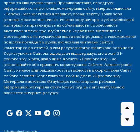
право та інші суміжні права. При використанні, передруку
інформаційних та фото-,відеоматеріалів сайту, гіперпосилання на
«TeNews» має міститися в першому абзаці тексту. Точка зору
редакції може не збігатися з точкою зору автора, а усі опубліковані
матеріали не претендують на об'єктивність та всебічність
висвітлення теми, про яку йдеться. Редакція не відповідає за
достовірність та тлумачення наведеної інформації, а також може не
поділяти погляди та думки, висловлені читачами сайту в
коментарях до статей, а сам ресурс виконує винятково роль носія.
Користуючись Сайтом, відвідувач підтверджує, що досяг 21-
річного віку. У разі, якщо Ви не досягли 21-річного віку — не
розпочинайте або припиніть користування Сайтом. Адміністрація
Сайту не несе відповідальності за законність використання Сайту
та його сервісів Користувачем, який не досяг 21-річного віку.
Матеріали з поміткою (R) публікуються на правах реклами.
Інформаційні матеріали сайту tenews.org.ua є інтелектуальною
власністю інтернет-ресурсу.
Інформаційний партнер: