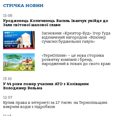
СТРІЧКА НОВИН
15:06
Уродженець Копичинець Василь Іванчук увійде до
Зали світової шахової слави
Засновник «Креатор-Буд» Ігор Гуда
відзначений нагородою «Візіонер
сучасної будівельної галузі»
«ТернОпілля» – це нова сторінка
розвитку компанії і бренд,
народжений в повазі до свого краю
13:10
У 44 роки помер учасник АТО з Козівщини
Володимир Вельма
12:07
Купив права в інтернеті за 27 тисяч: на Тернопільщині
викрили водія з підробкою