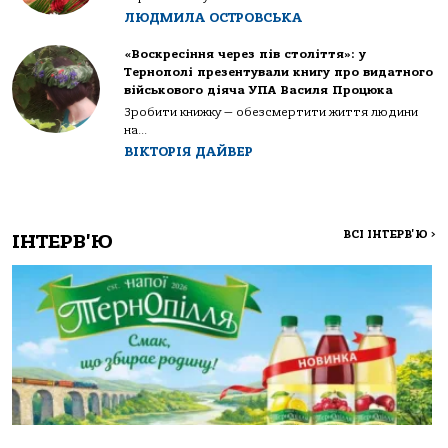
ЛЮДМИЛА ОСТРОВСЬКА
«Воскресіння через пів століття»: у
Тернополі презентували книгу про видатного
військового діяча УПА Василя Процюка
Зробити книжку — обезсмертити життя людини
на...
ВІКТОРІЯ ДАЙВЕР
ВСІ ІНТЕРВ'Ю
>
ІНТЕРВ'Ю