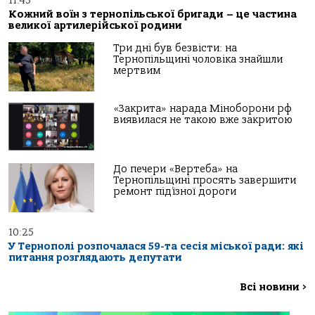
11:43
Кожний воїн з тернопільської бригади – це частина
великої артилерійської родини
Три дні був безвісти: на
Тернопільщині чоловіка знайшли
мертвим
«Закрита» нарада Міноборони рф
виявилася не такою вже закритою
До печери «Вертеба» на
Тернопільщині просять завершити
ремонт під’їзної дороги
10:25
У Тернополі розпочалася 59-та сесія міської ради: які
питання розглядають депутати
Всі новини
>