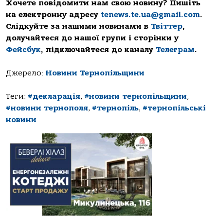
Хочете повідомити нам свою новину? Пишіть
на електронну адресу
tenews.te.ua@gmail.com
.
Слідкуйте за нашими новинами в
Твіттер
,
долучайтеся до нашої групи і сторінки у
Фейсбук
, підключайтеся до каналу
Телеграм
.
Джерело:
Новини Тернопільщини
Теги:
#декларація
,
#новини тернопільщини
,
#новини тернополя
,
#тернопіль
,
#тернопільські
новини