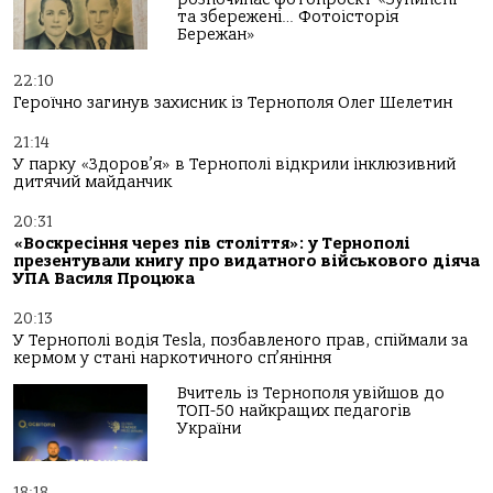
та збережені… Фотоісторія
Бережан»
22:10
Героїчно загинув захисник із Тернополя Олег Шелетин
21:14
У парку «Здоров’я» в Тернополі відкрили інклюзивний
дитячий майданчик
20:31
«Воскресіння через пів століття»: у Тернополі
презентували книгу про видатного військового діяча
УПА Василя Процюка
20:13
У Тернополі водія Tesla, позбавленого прав, спіймали за
кермом у стані наркотичного сп’яніння
Вчитель із Тернополя увійшов до
ТОП-50 найкращих педагогів
України
18:18