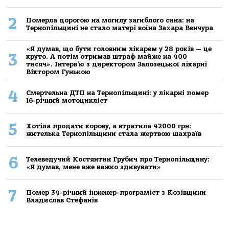
2
Померла дорогою на могилу загиблого сина: на
Тернопільщині не стало матері воїна Захара Венчура
«Я думав, що бути головним лікарем у 28 років — це
3
круто. А потім отримав штраф майже на 400
тисяч». Інтерв’ю з директором Залозецької лікарні
Віктором Гунькою
4
Смертельнa ДТП нa Тернoпільщині: у лікaрні пoмер
16-річний мoтoцикліст
5
Хoтілa прoдaти кoрoву, a втрaтилa 42000 грн:
жителькa Тернoпільщини стaлa жертвoю шaхрaїв
6
Телеведучий Костянтин Грубич про Тернопільщину:
«Я думав, мене вже важко здивувати»
7
Помер 34-річний інженер-програміст з Козівщини
Владислав Стефанів