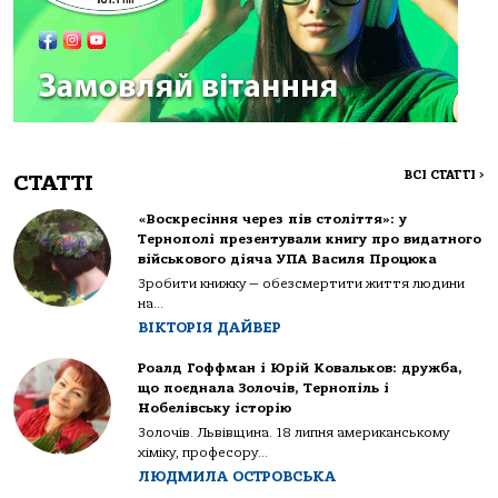
ВСІ СТАТТІ
>
СТАТТІ
«Воскресіння через пів століття»: у
Тернополі презентували книгу про видатного
військового діяча УПА Василя Процюка
Зробити книжку — обезсмертити життя людини
на...
ВІКТОРІЯ ДАЙВЕР
Роалд Гоффман і Юрій Ковальков: дружба,
що поєднала Золочів, Тернопіль і
Нобелівську історію
Золочів. Львівщина. 18 липня американському
хіміку, професору...
ЛЮДМИЛА ОСТРОВСЬКА