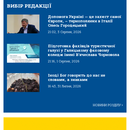
ВИБІР РЕДАКЦІЇ
Допомога Україні — це захист самої
Європи, – тернополянин в Італії
Олесь Городецький
21:02, 3 Серпня, 2026
Підготовка фахівців туристичної
галузі у Галицькому фаховому
коледж імені В’ячеслава Чорновола
21:16, 1 Серпня, 2026
Іноді Бог говорить до нас не
словами, а знаками
16:43, 31 Липня, 2026
НОВИНИ РОЗДІЛУ
>