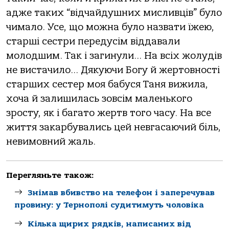
адже таких “відчайдушних мисливців” було
чимало. Усе, що можна було назвати їжею,
старші сестри передусім віддавали
молодшим. Так і загинули… На всіх жолудів
не вистачило… Дякуючи Богу й жертовності
старших сестер моя бабуся Таня вижила,
хоча й залишилась зовсім маленького
зросту, як і багато жертв того часу. На все
життя закарбувались цей невгасаючий біль,
невимовний жаль.
Перегляньте також:
Знімав вбивство на телефон і заперечував
провину: у Тернополі судитимуть чоловіка
Кілька щирих рядків, написаних від