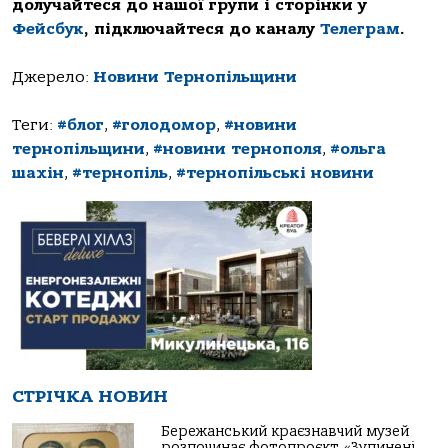
долучайтеся до нашої групи і сторінки у
Фейсбук
, підключайтеся до каналу
Телеграм
.
Джерело:
Новини Тернопільщини
Теги:
#блог
,
#голодомор
,
#новини
тернопільщини
,
#новини тернополя
,
#ольга
шахін
,
#тернопіль
,
#тернопільські новини
СТРІЧКА НОВИН
Бережанський краєзнавчий музей
розпочинає фотопроєкт «Зупинені