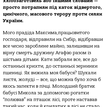
хлібозаготівель або іншими словами —
просто потрапили під каток відвертого,
цинічного, масового терору проти селян
України.
Мого прадіда Максима,працьовитого
господаря, відправ
или на Сибір, відібравши
все чесно зароблене майно, залишивши на
вірну смерть дружину Агафію разом із
шістьма дітьми. Кати забрали все, все до
останньої крихти, до останньої зернинки
пшениці. Як вижила моя бабуся? Шукали
листя, жолуді — все, що можна було хоча б
якось запекти в пічці. Молодший братик
бабусі Микола за допомогою рогатки
“полював” на пташок лісі, проте наставав
такий час, коли й крилатих в лісі не стало,