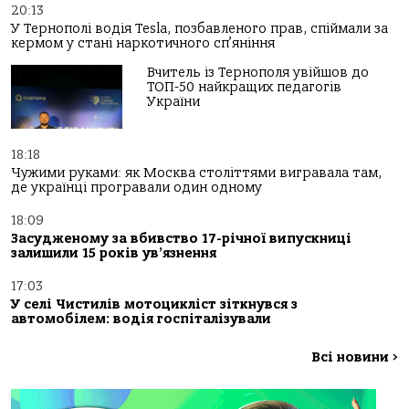
20:13
У Тернополі водія Tesla, позбавленого прав, спіймали за
кермом у стані наркотичного сп’яніння
Вчитель із Тернополя увійшов до
ТОП-50 найкращих педагогів
України
18:18
Чужими руками: як Москва століттями вигравала там,
де українці програвали один одному
18:09
Засудженому за вбивство 17-річної випускниці
залишили 15 років ув’язнення
17:03
У селі Чистилів мотоцикліст зіткнувся з
автомобілем: водія госпіталізували
Всі новини
>