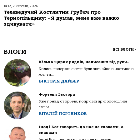
14:12, 2 Серпня, 2026
Телеведучий Костянтин Грубич про
Тернопільщину: «Я думав, мене вже важко
здивувати»
ВСІ БЛОГИ
>
БЛОГИ
Кілька щирих рядків, написаних від руки…
Колись паперові листи були звичайною частиною
життя...
ВІКТОРІЯ ДАЙВЕР
Фортеця Гектора
Уже понад сторіччя, попри всі приголомшливі
зміни...
ВІТАЛІЙ ПОРТНИКОВ
Іноді Бог говорить до нас не словами, а
знаками
Іноді Бог говорить до нас не словами...