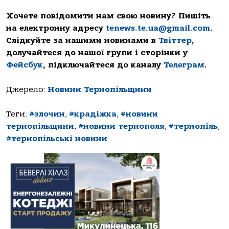
Хочете повідомити нам свою новину? Пишіть
на електронну адресу
tenews.te.ua@gmail.com
.
Слідкуйте за нашими новинами в
Твіттер
,
долучайтеся до нашої групи і сторінки у
Фейсбук
, підключайтеся до каналу
Телеграм
.
Джерело:
Новини Тернопільщини
Теги:
#злочин
,
#крадіжка
,
#новини
тернопільщини
,
#новини тернополя
,
#тернопіль
,
#тернопільські новини