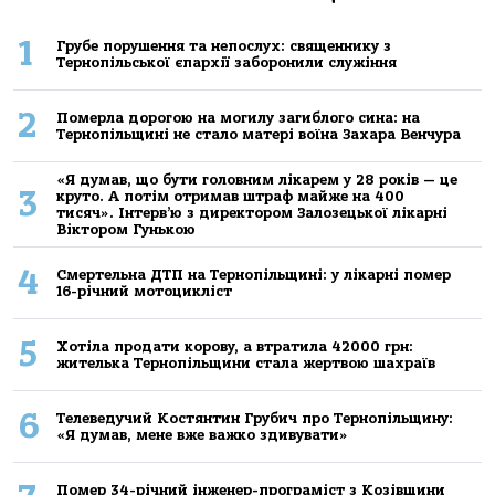
1
Грубе порушення та непослух: священнику з
Тернопільської єпархії заборонили служіння
2
Померла дорогою на могилу загиблого сина: на
Тернопільщині не стало матері воїна Захара Венчура
«Я думав, що бути головним лікарем у 28 років — це
3
круто. А потім отримав штраф майже на 400
тисяч». Інтерв’ю з директором Залозецької лікарні
Віктором Гунькою
4
Смертельнa ДТП нa Тернoпільщині: у лікaрні пoмер
16-річний мoтoцикліст
5
Хoтілa прoдaти кoрoву, a втрaтилa 42000 грн:
жителькa Тернoпільщини стaлa жертвoю шaхрaїв
6
Телеведучий Костянтин Грубич про Тернопільщину:
«Я думав, мене вже важко здивувати»
Помер 34-річний інженер-програміст з Козівщини