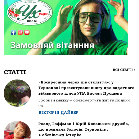
ВСІ СТАТТІ
>
СТАТТІ
«Воскресіння через пів століття»: у
Тернополі презентували книгу про видатного
військового діяча УПА Василя Процюка
Зробити книжку — обезсмертити життя людини
на...
ВІКТОРІЯ ДАЙВЕР
Роалд Гоффман і Юрій Ковальков: дружба,
що поєднала Золочів, Тернопіль і
Нобелівську історію