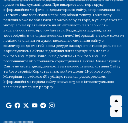
право та інші суміжні права. При використанні, передруку
інформаційних та фото-,відеоматеріалів сайту, гіперпосилання на
«TeNews» має міститися в першому абзаці тексту. Точка зору
редакції може не збігатися з точкою зору автора, а усі опубліковані
матеріали не претендують на об'єктивність та всебічність
висвітлення теми, про яку йдеться. Редакція не відповідає за
достовірність та тлумачення наведеної інформації, а також може не
поділяти погляди та думки, висловлені читачами сайту в
коментарях до статей, а сам ресурс виконує винятково роль носія.
Користуючись Сайтом, відвідувач підтверджує, що досяг 21-
річного віку. У разі, якщо Ви не досягли 21-річного віку — не
розпочинайте або припиніть користування Сайтом. Адміністрація
Сайту не несе відповідальності за законність використання Сайту
та його сервісів Користувачем, який не досяг 21-річного віку.
Матеріали з поміткою (R) публікуються на правах реклами.
Інформаційні матеріали сайту tenews.org.ua є інтелектуальною
власністю інтернет-ресурсу.
Інформаційний партнер: