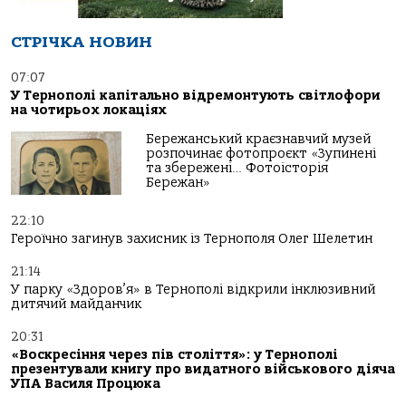
СТРІЧКА НОВИН
07:07
У Тернополі капітально відремонтують світлофори
на чотирьох локаціях
Бережанський краєзнавчий музей
розпочинає фотопроєкт «Зупинені
та збережені… Фотоісторія
Бережан»
22:10
Героїчно загинув захисник із Тернополя Олег Шелетин
21:14
У парку «Здоров’я» в Тернополі відкрили інклюзивний
дитячий майданчик
20:31
«Воскресіння через пів століття»: у Тернополі
презентували книгу про видатного військового діяча
УПА Василя Процюка