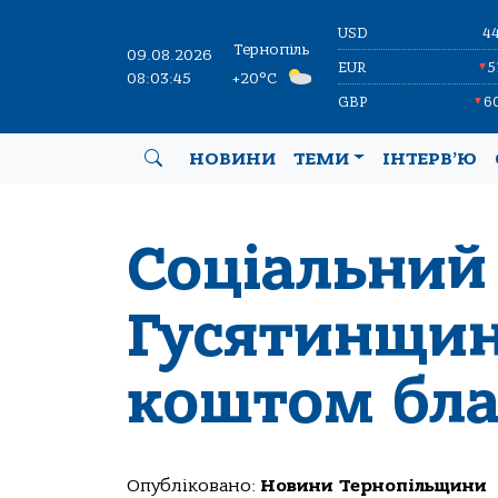
USD
4
Тернопіль
09.08.2026
EUR
5
▼
08:03:45
+20°C
GBP
6
▼
НОВИНИ
ТЕМИ
ІНТЕРВ’Ю
Соціальний
Гусятинщин
коштом бла
Опубліковано:
Новини Тернопільщини