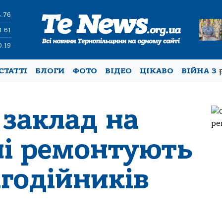
4.76
1.61
0.19
СТАТТІ
БЛОГИ
ФОТО
ВІДЕО
ЦІКАВО
ВІЙНА З
 заклад на
і ремонтують
годійників