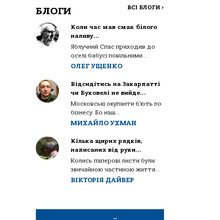
ВСІ БЛОГИ
>
БЛОГИ
Коли час мав смак білого
наливу…
Яблучний Спас приходив до
оселі бабусі повільними...
ОЛЕГ УЩЕНКО
Відсидітись на Закарпатті
чи Буковелі не вийде…
Московські окупанти б’ють по
бізнесу. Бо наш...
МИХАЙЛО УХМАН
Кілька щирих рядків,
написаних від руки…
Колись паперові листи були
звичайною частиною життя...
ВІКТОРІЯ ДАЙВЕР