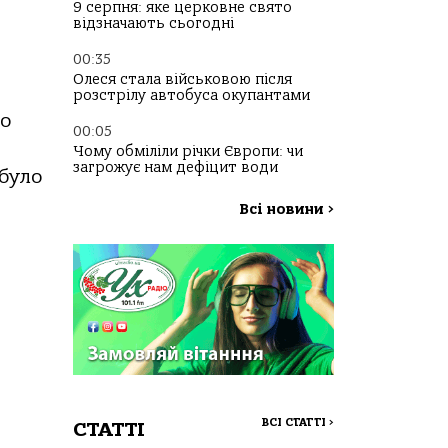
9 серпня: яке церковне свято
відзначають сьогодні
00:35
Олеся стала військовою після
розстрілу автобуса окупантами
го
00:05
Чому обміліли річки Європи: чи
загрожує нам дефіцит води
 було
Всі новини
>
ВСІ СТАТТІ
>
СТАТТІ