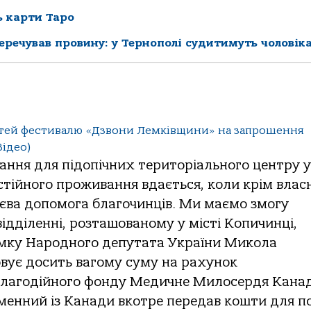
ь карти Таро
перечував провину: у Тернополі судитимуть чоловік
стей фестивалю «Дзвони Лемківщини» на запрошення
Відео)
ння для підопічних територіального центру у
остійного проживання вдається, коли крім влас
ієва допомога благочинців. Ми маємо змогу
ідділенні, розташованому у місті Копичинці,
имку Народного депутата України Микола
вує досить вагому суму на рахунок
 благодійного фонду Медичне Милосердя Кана
менний із Канади вкотре передав кошти для п