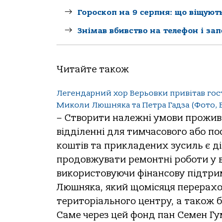
Гороскоп на 9 серпня: що віщуют
Знімав вбивство на телефон і за
Читайте також
Легендарний хор Верьовки привітав го
Миколи Люшняка та Петра Гадза (Фото, 
– Створити належні умови прожива
відділенні для тимчасового або п
коштів та прикладених зусиль є д
продовжувати ремонтні роботи у в
використовуючи фінансову підтр
Люшняка, який щомісяця перерахо
територіального центру, а також
Саме через цей фонд пан Семен Гу