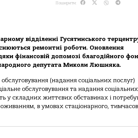
Поширити:
арному відділенні Гусятинського терцентр
йснюються ремонтні роботи. Оновлення
яки фінансовій допомозі благодійного фо
народного депутата Миколи Люшняка.
 обслуговування (надання соціальних послуг)
ціальне обслуговування та надання соціальних
ть у складних життєвих обставинах і потреб
роживанням, в умовах стаціонарного, тимчасо