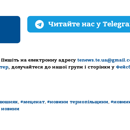
Читайте нас у Telegr
 Пишіть на електронну адресу
tenews.te.ua@gmail.
ттер
, долучайтеся до нашої групи і сторінки у
Фейс
люшняк
,
#меценат
,
#новини тернопільщини
,
#новин
і новини