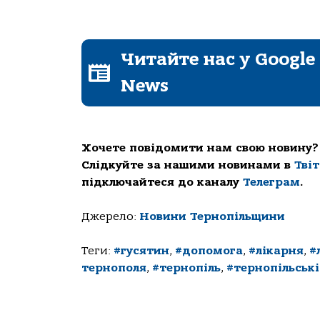
Читайте нас у Google
News
Хочете повідомити нам свою новину?
Слідкуйте за нашими новинами в
Тві
підключайтеся до каналу
Телеграм
.
Джерело:
Новини Тернопільщини
Теги:
#гусятин
,
#допомога
,
#лікарня
,
#
тернополя
,
#тернопіль
,
#тернопільськ