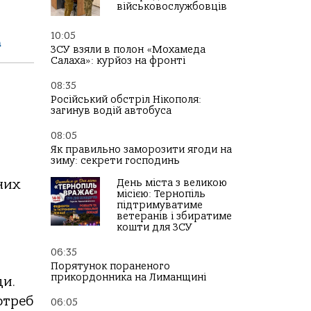
військовослужбовців
10:05
а
ЗСУ взяли в полон «Мохамеда
Салаха»: курйоз на фронті
08:35
Російський обстріл Нікополя:
загинув водій автобуса
08:05
Як правильно заморозити ягоди на
зиму: секрети господинь
День міста з великою
них
місією: Тернопіль
підтримуватиме
ветеранів і збиратиме
кошти для ЗСУ
06:35
Порятунок пораненого
прикордонника на Лиманщині
ди.
отреб
06:05