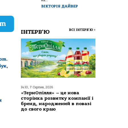
ВІКТОРІЯ ДАЙВЕР
am
ВСІ ІНТЕРВ'Ю
>
ІНТЕРВ'Ю
com
.
бук
,
14:10, 7 Серпня, 2026
«ТернОпілля» – це нова
сторінка розвитку компанії і
и
бренд, народжений в повазі
до свого краю