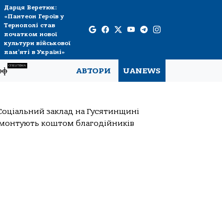
Дарця Веретюк:
«Пантеон Героїв у
Тернополі став
початком нової
культури військової
пам’яті в Україні»
СПЕЦТЕМА
рф
АВТОРИ
UANEWS