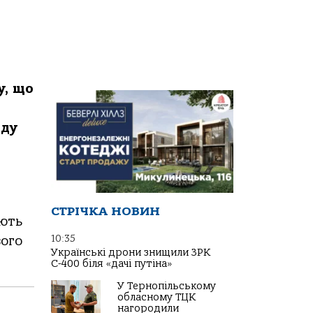
у, що
нду
СТРІЧКА НОВИН
ують
10:35
вого
Українські дрони знищили ЗРК
С-400 біля «дачі путіна»
У Тернопільському
обласному ТЦК
нагородили