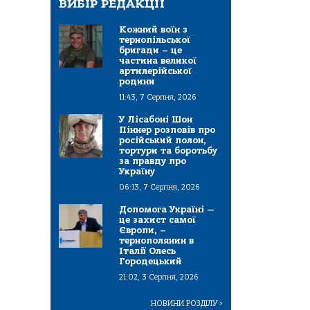
ВИБІР РЕДАКЦІЇ
Кожний воїн з
тернопільської
бригади – це
частина великої
артилерійської
родини
11:43, 7 Серпня, 2026
У Лісабоні Шон
Піннер розповів про
російський полон,
тортури та боротьбу
за правду про
Україну
06:13, 7 Серпня, 2026
Допомога Україні —
це захист самої
Європи, –
тернополянин в
Італії Олесь
Городецький
21:02, 3 Серпня, 2026
НОВИНИ РОЗДІЛУ
>