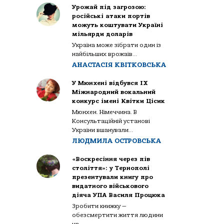
Урожай під загрозою:
російські атаки портів
можуть коштувати Україні
мільярди доларів
Україна може зібрати один із
найбільших врожаїв...
АНАСТАСІЯ КВІТКОВСЬКА
У Мюнхені відбувся IX
Міжнародний вокальний
конкурс імені Квітки Цісик
Мюнхен. Німеччина. В
Консультаційній установі
України вшанували...
ЛЮДМИЛА ОСТРОВСЬКА
«Воскресіння через пів
століття»: у Тернополі
презентували книгу про
видатного військового
діяча УПА Василя Процюка
Зробити книжку —
обезсмертити життя людини
на...